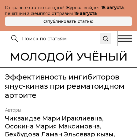
Отправьте статью сегодня! Журнал выйдет
15 августа
,
печатный экземпляр отправим
19 августа
Опубликовать статью
МОЛОДОЙ УЧЁНЫЙ
Эффективность ингибиторов
янус-киназ при ревматоидном
артрите
Авторы
Чикваидзе Мари Ираклиевна
,
Осокина Мария Максимовна
,
Бехбудова Ламан Эльсевар кызы
,