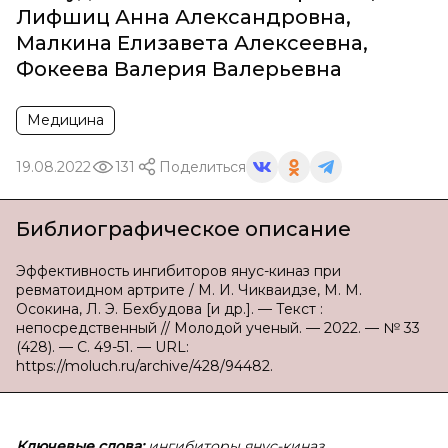
Лифшиц Анна Александровна
,
Малкина Елизавета Алексеевна
,
Фокеева Валерия Валерьевна
Медицина
19.08.2022
131
Поделиться
Библиографическое описание
Эффективность ингибиторов янус-киназ при
ревматоидном артрите / М. И. Чикваидзе, М. М.
Осокина, Л. Э. Бехбудова [и др.]. — Текст :
непосредственный // Молодой ученый. — 2022. — № 33
(428). — С. 49-51. — URL:
https://moluch.ru/archive/428/94482.
Ключевые слова:
ингибиторы янус-киназ,