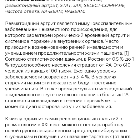
ревматоидный артрит, STAT, JAK, SELECT-COMPARE,
частота ответа, RA-BEAM, RABEAM.
Ревматоидный артрит является иммуновоспалительным
заболеванием неизвестного происхождения, для
которого характерен хронический эрозивный артрит и
системное поражение внутренних органов. Часто
приводит к возникновению ранней инвалидности и
уменьшением продолжительности жизни пациента. [1]
Согласно статистическим данным, в России от 0,5 % до 1
% трудоспособного населения страдает от РА. Это 610
человек из каждых 100 тысяч. Ежегодно уровень
заболеваемости возрастает на 3–4 %. В условиях
старения нации эти показатели будут постоянно
увеличиваться. В то же время результаты исследований
эпидемиологов неутешительны: половина больных РА
становятся инвалидами в течение первых 5 лет с
момента диагностирования у них заболевания.
К числу одних из самых революционных открытий в
ревматологии в XXI веке можно отнести разработку
новой группы лекарственных средств, ингибирующих
янус-киназы и получивших название таргетных (от англ.