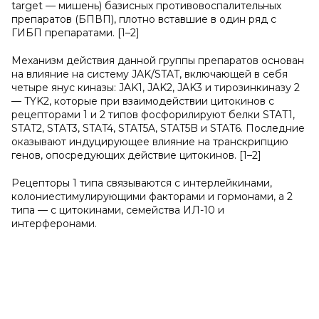
target — мишень) базисных противовоспалительных
препаратов (БПВП), плотно вставшие в один ряд с
ГИБП препаратами. [1–2]
Механизм действия данной группы препаратов основан
на влияние на систему JAK/STAT, включающей в себя
четыре янус киназы: JAK1, JAK2, JAK3 и тирозинкиназу 2
— TYK2, которые при взаимодействии цитокинов с
рецепторами 1 и 2 типов фосфорилируют белки STAT1,
STAT2, STAT3, STAT4, STAT5A, STAT5B и STAT6. Последние
оказывают индуцирующее влияние на транскрипцию
генов, опосредующих действие цитокинов. [1–2]
Рецепторы 1 типа связываются с интерлейкинами,
колониестимулирующими факторами и гормонами, а 2
типа — с цитокинами, семейства ИЛ-10 и
интерферонами.