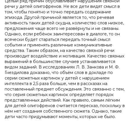
Целый ряд причин обуславливает нарушения связной
речи у детей олигофренов. Не все дети видят смысл в
том, чтобы понятно и точно передать содержание
эпизода. Другой причиной является то, что речевая
активность таких детей скудна, количество слов низкое,
предложения чаще всего не развёрнуты и не связаны.
Однако, если ребёнок заинтересован в диалоге, то он
всячески будет стараться передать точный смысл
события и применять различные коммуникативные
средства. Таким образом, на качество связной речи
производит воздействие и мотивация. Качество связных
выражений в большинстве случаев устанавливается
видом заданий. В исследованиях Л. В. Занкова и М. Ф.
Гнездилова доказано, что объём слов в докладе по
серии сюжетных картинок у детей с нарушением
интеллекта в 2,5 раза больше, чем в рассказах на
поставленный предмет обсуждения. Это связанно с тем,
что серия сюжетных картинок определяет порядок
представленных действий. Как правило, самым лёгким
для детей олигофренов считается пересказ, поскольку в
нём нет создания собственного сюжета. Однако, такие
дети часто придумывают моменты, которых не было.