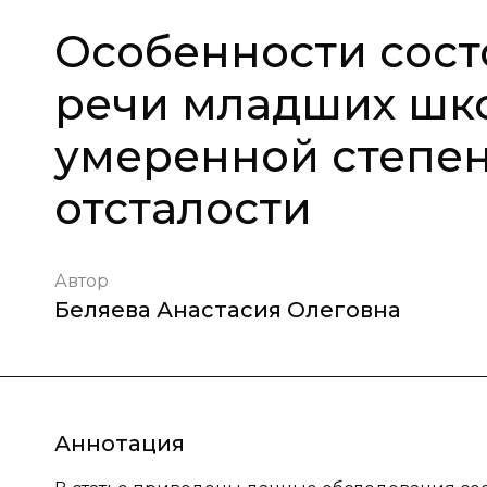
Особенности сос
речи младших шко
умеренной степе
отсталости
Автор
Беляева Анастасия Олеговна
Аннотация