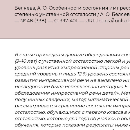
Беляева, А. О. Особенности состояния импр
степенью умственной отсталости / А. О. Беляев
— № 48 (338). — С. 397-401. — URL: https://moluc
В статье приведены данные обследования со
(9–10 лет) с умственной отсталостью легкой 
уровень развития импрессивной стороны речи 
средний уровень и лишь 12 % уровень состоя
развития импрессивной речи не выявлено ни 
исследовании была использована методика Е. 
обследования импрессивной речи детей». Мет
полученных сведений, метод математической о
рассматривается сравнение состояния импре
отсталостью, обучающихся с первого класса 
отсталостью, которые два года обучались в 
обучения, которые показали результаты ниже с