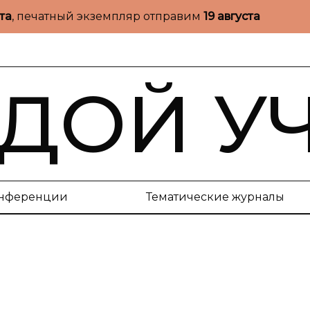
ста
, печатный экземпляр отправим
19 августа
ДОЙ У
нференции
Тематические журналы