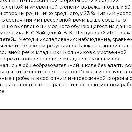
остояния импрессивной стороны речи младших
тью легкой и умеренной степени выраженности. У 50
стороны речи ниже среднего, у 23 % низкий уровен
ень состояния импрессивной речи выше среднего.
и не выявлено ни у одного обучающегося из данн
етодика Е. С. Зайцевой, В. К. Шептуновой «Тестовая
етей». Методы исследования: наблюдение, сравне
еской обработки результатов. Также в данной стать
ессивной речи младших школьников с умственной
в коррекционной школе, и младших школьников с
бучались в общеобразовательной школе без адаптир
таты ниже своих сверстников. Исходя из результат
овные пробелы в состоянии импрессивной стороны 
остаточностью и направления коррекционной рабо
е.