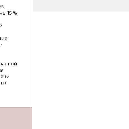
 %
ь, 15 %
ой
ние,
е
ованной
ов
речи
ты,