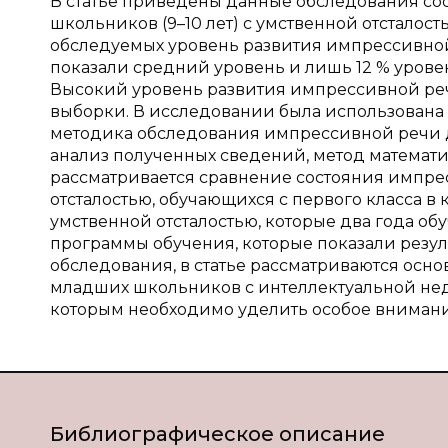
В статье приведены данные обследования с
школьников (9–10 лет) с умственной отсталос
обследуемых уровень развития импрессивной 
показали средний уровень и лишь 12 % уров
Высокий уровень развития импрессивной реч
выборки. В исследовании была использована м
методика обследования импрессивной речи д
анализ полученных сведений, метод математич
рассматривается сравнение состояния импр
отсталостью, обучающихся с первого класса 
умственной отсталостью, которые два года о
программы обучения, которые показали резуль
обследования, в статье рассматриваются осн
младших школьников с интеллектуальной нед
которым необходимо уделить особое внимани
Библиографическое описание