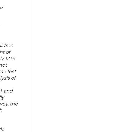
м
ildren
nt of
ly 12 %
not
a «Test
ysis of
l, and
ly
vey, the
th
k.