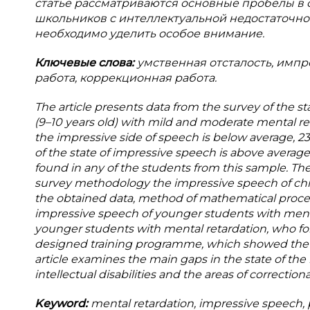
статье рассматриваются основные пробелы в
школьников с интеллектуальной недостаточн
необходимо уделить особое внимание.
Ключевые слова:
умственная отсталость, имп
работа, коррекционная работа.
The article presents data from the survey of the s
(9–10 years old) with mild and moderate mental ret
the impressive side of speech is below average, 23
of the state of impressive speech is above averag
found in any of the students from this sample. The
survey methodology the impressive speech of chil
the obtained data, method of mathematical processi
impressive speech of younger students with mental 
younger students with mental retardation, who for
designed training programme, which showed the res
article examines the main gaps in the state of th
intellectual disabilities and the areas of correctio
Keyword:
mental retardation, impressive speech, 