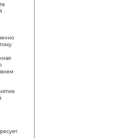
те
й
твенно
этому
нная
о
овнем
риятие
й
ресует.