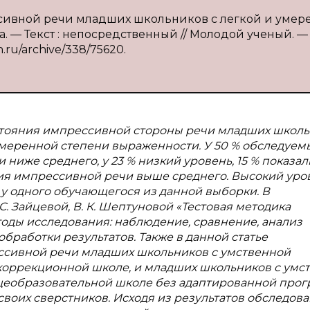
ессивной речи младших школьников с легкой и умер
а. — Текст : непосредственный // Молодой ученый. —
h.ru/archive/338/75620.
стояния импрессивной стороны речи младших школ
и умеренной степени выраженности. У 50 % обследуем
ниже среднего, у 23 % низкий уровень, 15 % показал
ния импрессивной речи выше среднего. Высокий уро
у одного обучающегося из данной выборки. В
С. Зайцевой, В. К. Шептуновой
«Тестовая методика
оды исследования: наблюдение, сравнение, анализ
бработки результатов. Также в данной статье
ссивной речи младших школьников с умственной
в коррекционной школе, и младших школьников с умс
общеобразовательной школе без адаптированной про
воих сверстников. Исходя из результатов обследова