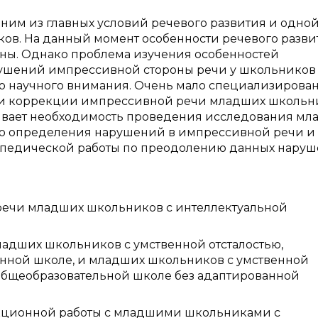
ним из главных условий речевого развития и одной
в. На данный момент особенности речевого разви
ены. Однако проблема изучения особенностей
ушений импрессивной стороны речи у школьников
го научного внимания. Очень мало специализирова
х и коррекции импрессивной речи младших школьн
ывает необходимость проведения исследования мл
ью определения нарушений в импрессивной речи и
опедической работы по преодолению данных наруш
речи младших школьников с интеллектуальной
адших школьников с умственной отсталостью,
онной школе, и младших школьников с умственной
в общеобразовательной школе без адаптированной
кционной работы с младшими школьниками с