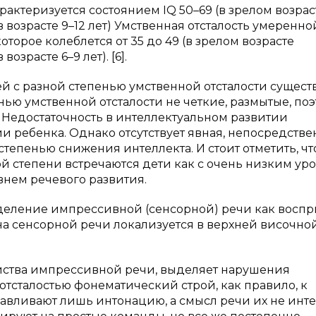
арактеризуется состоянием IQ 50–69 (в зрелом возрас
 возрасте 9–12 лет) Умственная отсталость умеренно
которое колеблется от 35 до 49 (в зрелом возрасте
озрасте 6–9 лет). [6].
тей с разной степенью умственной отсталости сущес
нью умственной отсталости не четкие, размытые, по
. Недостаточность в интеллектуальном развитии
и ребенка. Однако отсутствует явная, непосредстве
тепенью снижения интеллекта. И стоит отметить, чт
ой степени встречаются дети как с очень низким ур
внем речевого развития.
ределение импрессивной (сенсорной) речи как восп
на сенсорной речи локализуется в верхней височно
ойства импрессивной речи, выделяет нарушения
 отсталостью фонематический строй, как правило, к
вливают лишь интонацию, а смысл речи их не инте