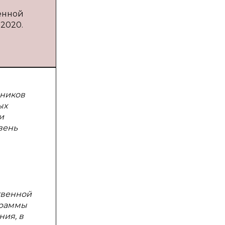
енной
 2020.
ьников
ых
и
вень
твенной
граммы
ния, в