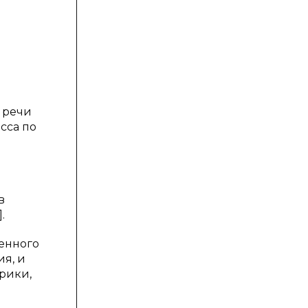
 речи
сса по
в
.
венного
я, и
орики,