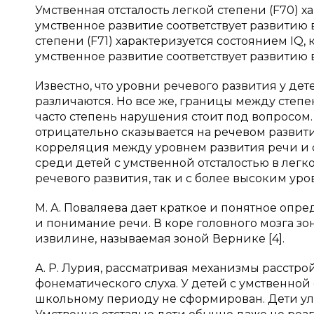
Умственная отсталость легкой степени (F70) х
умственное развитие соответствует развитию в
степени (F71) характеризуется состоянием IQ, 
умственное развитие соответствует развитию в в
Известно, что уровни речевого развития у де
различаются. Но все же, границы между степе
часто степень нарушения стоит под вопросом
отрицательно сказывается на речевом развити
корреляция между уровнем развития речи и с
среди детей с умственной отсталостью в легк
речевого развития, так и с более высоким уро
М. А. Поваляева дает краткое и понятное оп
и понимание речи. В коре головного мозга зо
извилине, называемая зоной Вернике [4].
А. Р. Лурия, рассматривая механизмы расстр
фонематического слуха. У детей с умственной
школьному периоду не сформирован. Дети ула