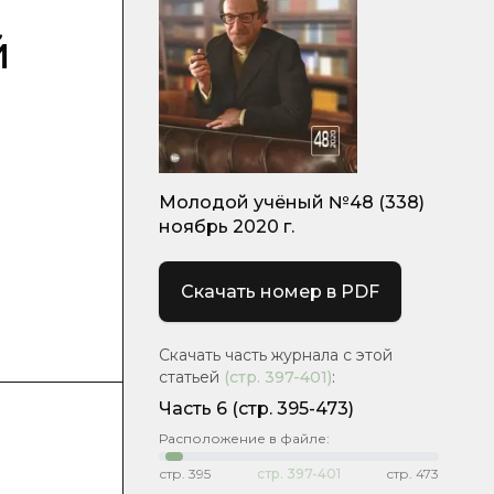
й
Молодой учёный №48 (338)
ноябрь 2020 г.
Скачать номер в PDF
Скачать часть журнала с этой
статьей
(стр.
397-401
)
:
Часть 6
(стр. 395-473)
Расположение в файле:
стр.
395
стр.
397-401
стр.
473