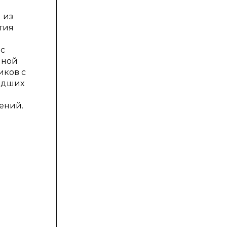
 из
тия
 с
нной
иков с
адших
ений.