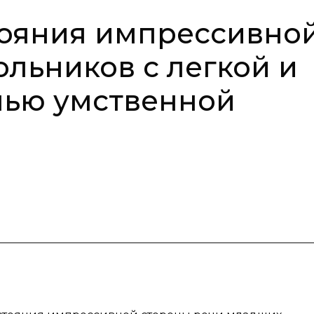
тояния импрессивно
льников с легкой и
нью умственной