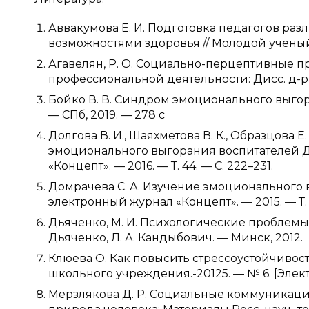
Аввакумова Е. И. Подготовка педагогов ра
возможностями здоровья // Молодой ученый. 
Агавелян, P. O. Социально-перцептивные 
профессиональной деятельности: Дисс. д-ра п
Бойко В. В. Синдром эмоционального выгора
— СПб, 2019. — 278 с
Долгова В. И., Шаяхметова В. К., Образцова
эмоционального выгорания воспитателей Д
«Концепт». — 2016. — Т. 44. — С. 222–231.
Домрачева С. А. Изучение эмоционального 
электронный журнал «Концепт». — 2015. — Т. 18
Дьяченко, М. И. Психологические проблемы 
Дьяченко, Л. А. Кандыбович. — Минск, 2012.
Клюева О. Как повысить стрессоустойчивост
школьного учреждения.-20125. — № 6. [Эле
Мерзлякова Д. Р. Социальные коммуникаци