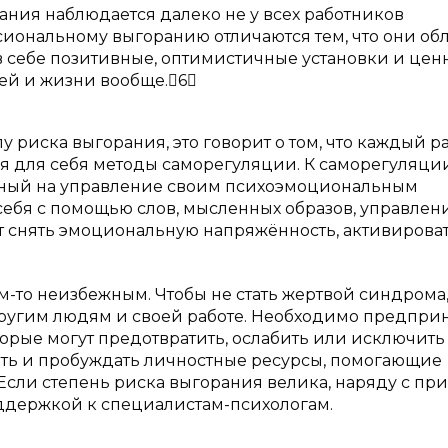
ния наблюдается далеко не у всех работников
сиональному выгоранию отличаются тем, что они об
 себе позитивные, оптимистичные установки и ценн
дей и жизни вообще.6
у риска выгорания, это говорит о том, что каждый р
вая для себя методы саморегуляции. К саморегуляци
нный на управление своим психоэмоциональным
 себя с помощью слов, мысленных образов, управлен
 снять эмоциональную напряжённость, активирова
-то неизбежным. Чтобы не стать жертвой синдрома,
 другим людям и своей работе. Необходимо предпри
орые могут предотвратить, ослабить или исключить
ть и пробуждать личностные ресурсы, помогающие
Если степень риска выгорания велика, наряду с п
ддержкой к специалистам-психологам.