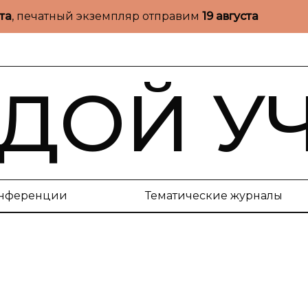
ста
, печатный экземпляр отправим
19 августа
ДОЙ У
нференции
Тематические журналы