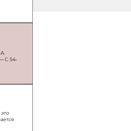
А.
 С. 54-
 это
вается