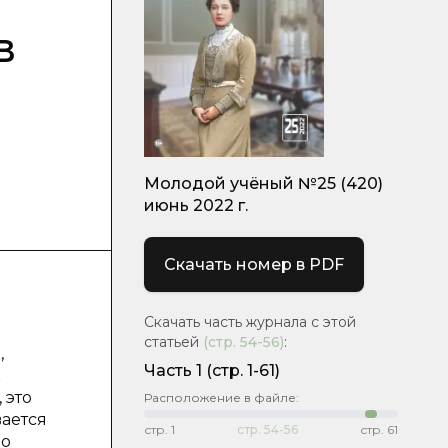
в
Молодой учёный №25 (420)
июнь 2022 г.
Скачать номер в PDF
Скачать часть журнала с этой
статьей
(стр.
54-56
)
:
,
Часть 1
(стр. 1-61)
к
 это
Расположение в файле:
вается
стр.
1
стр.
54-56
стр.
61
во