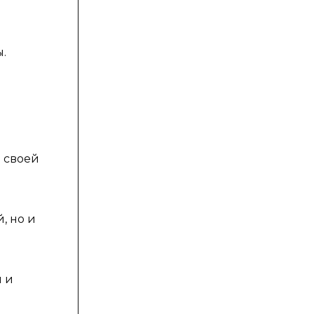
.
е
 своей
, но и
я и