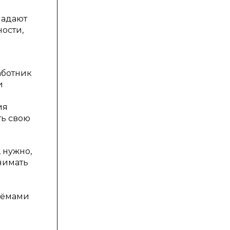
ладают
ости,
аботник
и
ия
ть свою
 нужно,
нимать
риёмами