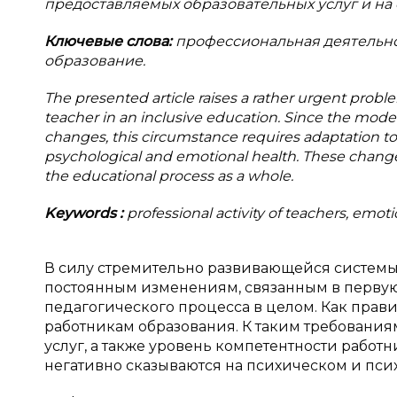
предоставляемых образовательных услуг и на
Ключевые слова:
профессиональная деятельно
образование.
The presented article raises a rather urgent prob
teacher in an inclusive education. Since the mod
changes, this circumstance requires adaptation to 
psychological and emotional health. These changes,
the educational process as a whole.
Keywords
:
professional activity of teachers, emot
В силу стремительно развивающейся системы
постоянным изменениям, связанным в первую
педагогического процесса в целом. Как прав
работникам образования. К таким требования
услуг, а также уровень компетентности работ
негативно сказываются на психическом и пси