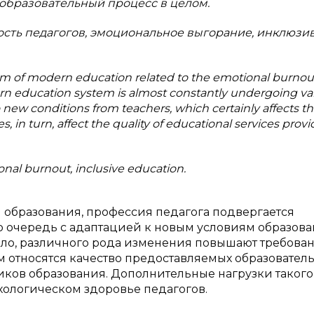
 образовательный процесс в целом.
сть педагогов, эмоциональное выгорание, инклюзи
lem of modern education related to the emotional burnout
ern education system is almost constantly undergoing va
new conditions from teachers, which certainly affects th
 in turn, affect the quality of educational services prov
ional burnout, inclusive education.
 образования, профессия педагога подвергается
 очередь с адаптацией к новым условиям образова
ило, различного рода изменения повышают требован
м относятся качество предоставляемых образовател
ников образования. Дополнительные нагрузки такого
хологическом здоровье педагогов.