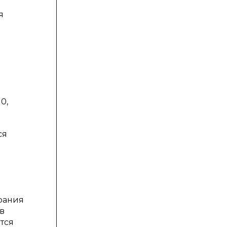
я
0,
ся
рания
в
тся