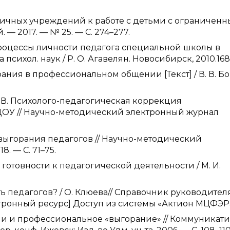
зличных учреждений к работе с детьми с ограничен
— 2017. — № 25. — С. 274–277.
процессы личности педагога специальной школы в
сихол. наук / Р. О. Агавелян. Новосибирск, 2010.168
ния в профессиональном общении [Текст] / В. В. Бо
 Е. В. Психолого-педагогическая коррекция
ОУ // Научно-методический электронный журнал
выгорания педагогов // Научно-методический
. — С. 71–75.
готовности к педагогической деятельности / М. И.
ь педагогов? / О. Клюева// Справочник руководител
ктронный ресурс] Доступ из системы «Актион МЦФЭР
и и профессиональное «выгорание» // Коммуникат