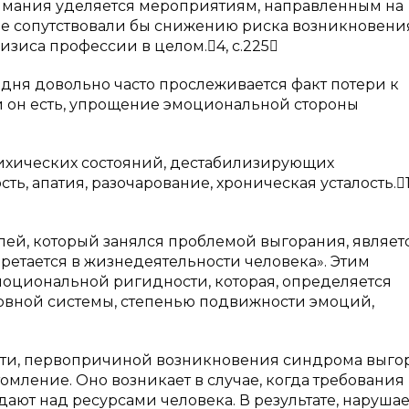
нимания уделяется мероприятиям, направленным на
ые сопутствовали бы снижению риска возникновени
зиса профессии в целом.4, с.225
одня довольно часто прослеживается факт потери к
ой он есть, упрощение эмоциональной стороны
сихических состояний, дестабилизирующих
ь, апатия, разочарование, хроническая усталость.1
ей, который занялся проблемой выгорания, являет
ретается в жизнедеятельности человека». Этим
моциональной ригидности, которая, определяется
вной системы, степенью подвижности эмоций,
сти, первопричиной возникновения синдрома выго
мление. Оно возникает в случае, когда требования 
ют над ресурсами человека. В результате, нарушае