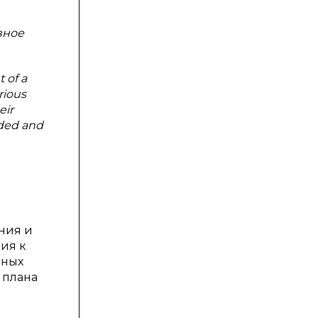
вное
 of a
rious
eir
ided and
ния и
ия к
ьных
 плана