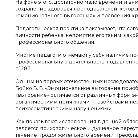
На фоне этого, достаточно мало времени и в
сохранение здоровья преподавателей, котор
«эмоционального выгорания» и появления кри
Педагогическая практика показывает, что сег
личности ребенка, неприятие его таким, как
профессионального общения.
Многие педагоги отмечают у себя наличие п
профессиональную деятельность: подавленност
с.128
Одним из первых отечественных исследовател
Бойко В. В. «Эмоциональное выгорание приоб
«выгорание» отличается от различных форм э
органическими причинами — свойствами нер
психосоматическими нарушениями.
Как показывают исследования в данной обла
является психологическое и душевное переуто
течение продолжительного времени преоблада