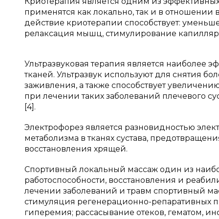
Криотерапия является одним из эффективных
применятся как локально, так и в отношении
действие криотерапии способствует: уменьш
релаксация мышц, стимулирование капиллярно
Ультразвуковая терапия является наиболее э
тканей. Ультразвук используют для снятия б
заживления, а также способствует увеличени
при лечении таких заболеваний плечевого сус
[4].
Электрофорез является разновидностью элек
метаболизма в тканях сустава, предотвращен
восстановления хрящей.
Спортивный локальный массаж один из наиб
работоспособности, восстановления и реабил
лечении заболеваний и травм спортивный мас
стимуляция регенерационно-репаративных пр
гиперемия; рассасывание отеков, гематом, инф