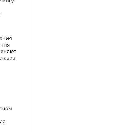
 могут
,
вания
ения
меняют
ставов
ксном
ая