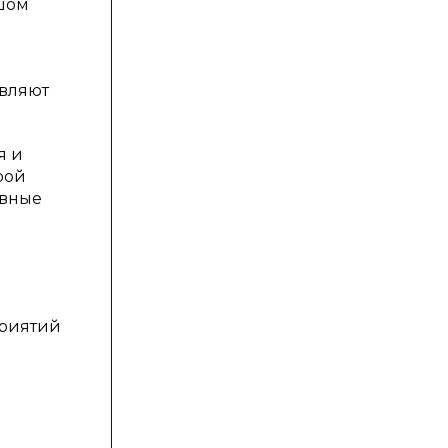
ьшом
авляют
я и
рой
ивные
приятий