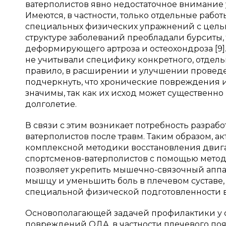
ватерполистов явно недостаточное внимание
Имеются, в частности, только отдельные рабо
специальных физических упражнений с целью
структуре заболеваний преобладали бурситы,
деформирующего артроза и остеохондроза [9].
не учитывали специфику конкретного, отдельн
правило, в расширении и улучшении проведе
подчеркнуть, что хронические повреждения и
значимы, так как их исход может существенно
долголетие.
В связи с этим возникает потребность разра
ватерполистов после травм. Таким образом, 
комплексной методики восстановления двига
спортсменов-ватерполистов с помощью метод
позволяет укрепить мышечно-связочный аппа
мышцу и уменьшить боль в плечевом суставе
специальной физической подготовленности в
Основополагающей задачей профилактики у 
повреждений ОДА, в частности плечевого поя