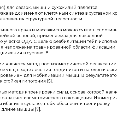
я) для связок, мышц и сухожилий является
зка видоизменяют клеточный синтез в суставном х
тановления структурной целостности.
тивного врача и массажиста можно считать спортив
с клейкой основой, применяемая для локальной
 участка ОДА. С целью реабилитации тейп использ
ия напряжения травмированной области, фиксации
вижения в суставе [8].
и является метод постизометрической релаксации
е мышц в ходе лечения тендинитов и патологическ
ированием для мобилизации мышц. В результате это
 стойкая гипотония [5].
ых методик тренировки силы, основа которой явля
ера за счет изометрического сокращения. Изометри
гибания в суставе, чтобы обеспечить тренировку
 длине мышцы [7].