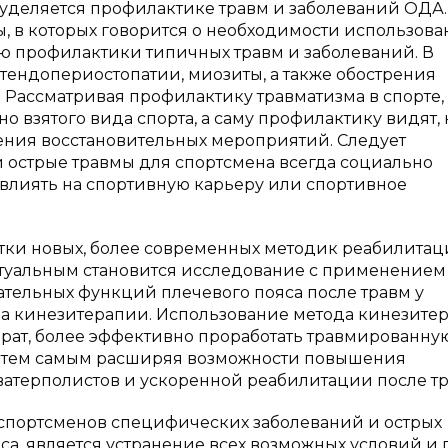
 уделяется профилактике травм и заболеваний ОДА.
ты, в которых говорится о необходимости использов
 профилактики типичных травм и заболеваний. В
 тендопериостопатии, миозиты, а также обострения
 Рассматривая профилактику травматизма в спорте,
о взятого вида спорта, а саму профилактику видят, 
ния восстановительных мероприятий. Следует
 острые травмы для спортсмена всегда социально
 влиять на спортивную карьеру или спортивное
ботки новых, более современных методик реабилита
актуальным становится исследование с применением
тельных функций плечевого пояса после травм у
а кинезитерапии. Использование метода кинезите
рат, более эффективно проработать травмированну
, тем самым расширяя возможности повышения
атерполистов и ускоренной реабилитации после тр
спортсменов специфических заболеваний и острых
са, является устранение всех возможных условий и