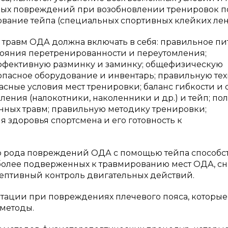
ных повреждений при возобновлении тренировок п
вание тейпа (специальных спортивных клейких лент
равм ОДА должна включать в себя: правильное пи
стояния перетренированности и переутомления;
эффективную разминку и заминку; общефизическую
зопасное оборудование и инвентарь; правильную те
сные условия мест тренировки; баланс гибкости и
ия (налокотники, наколенники и др.) и тейп; полн
нных травм; правильную методику тренировки;
 здоровья спортсмена и его готовность к
 рода повреждений ОДА с помощью тейпа способст
олее подверженных к травмированию мест ОДА, с
ецептивный контроль двигательных действий.
тации при повреждениях плечевого пояса, которые
 методы.