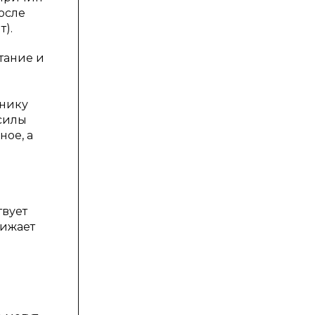
осле
).
тание и
хнику
 силы
ое, а
вует
нижает