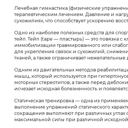
Лечебная гимнастика (физические упражнени
терапевтическим лечением. Давление и нагру
сухожилиях, что способствует ускорению восс
Одно из наиболее полезных средств для спор
тейп. Тейп (tape — пластырь) — это повязка 
иммобилизации травмированного или слабого
для укрепления связок и сухожилий, снижен
тканей, а также ограничивает нежелательные д
Одним из двигательных методов реабилитаци
мышц, который используется при гипертонус
моторных стереотипов, а также перед деблок
исчезает исходная болезненность и появляется
Статическая тренировка — одна из применяем
выполнение упражнений статического характ
сокращения выполняют при различных углах с
максимальной силы при различной исходной