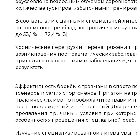
обусловлено возросшим объемом соревновате
количестве турниров, избыточными трениров
В соответствии с данными специальной лите
спортсменов преобладают хронические «усто
до 53,1 % — 72,4 % [3].
Хронические перегрузки, перенапряжения пр
возникновения посттравматических заболева
приводят к осложнениям и заболеваниям, что,
результаты.
Эффективность борьбы с травмами в спорте во
тренеров и самих спортсменов. При этом на т
практических мер по профилактике травм и
после повреждений и заболеваний. Для реше
проявления, причины и условия, при которых
особенностях проведения специальной реаби
Изучение специализированной литературы пок