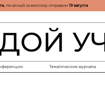
ста
, печатный экземпляр отправим
19 августа
ДОЙ У
нференции
Тематические журналы