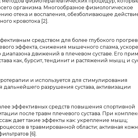
 методов физиотерапевтических процедур, которые
 всего организма. Многообразное физиологическое
ению отека и воспаления, обезболивающее действие
го кровотока [2].
ффективным средством для более глубокого прогре
олевого эффекта, снижения мышечного спазма, ускор
ю диапазона движений в плечевом суставе. Его при
тава как, бурсит, тендинит и растяжений мышц и су
тротерапии и используется для стимулирования
ия дальнейшего разрушения сустава, активизации
олее эффективных средств повышения спортивной
итации после травм плечевого сустава. При компле
саж дает такие эффекты как: укрепление мышц;
оцессов в травмированной области; активная кожн
ильтратов [6].