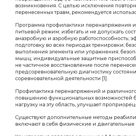
возникновения. С целью исключения повтор
перенесенных травм, рекомендуется использо
Программа профилактики перенапряжения и т
питьевой режим; избегать и не допускать со
анаэробную и аэробную работоспособность; 
подготовку во всех периодах тренировки; бе
выполнения элемента или упражнения; безопа
мышц; индивидуальные защитные приспособлен
не частичное восстановление после перенесе
предсоревновательную диагностику состояния
соревновательной деятельности [1].
Профилактика перенапряжений и различного
повышению функциональных возможностей б
нагрузку на эту область, улучшает проприор
Существуют дополнительные методы реабили
включают в себя физические и двигательные