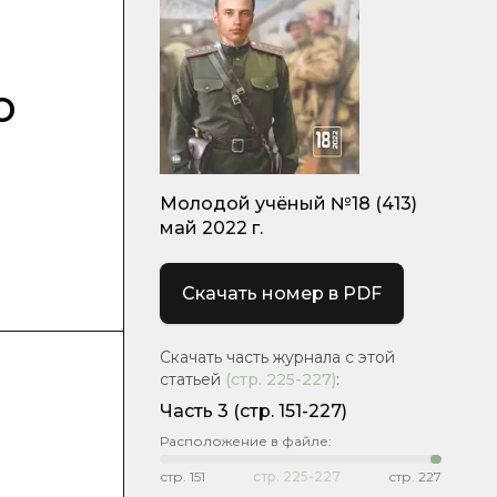
о
Молодой учёный №18 (413)
май 2022 г.
Скачать номер в PDF
Скачать часть журнала с этой
статьей
(стр.
225-227
)
:
Часть 3
(стр. 151-227)
Расположение в файле:
стр.
151
стр.
225-227
стр.
227