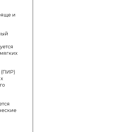
ряще и
ный
уется
 мягких
 (ПИР)
их
го
ется
ческие