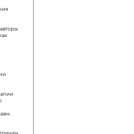
ания
 авторы
как
ции
рапии
ю
авм.
 причин