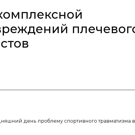
 комплексной
вреждений плечевог
истов
годняшний день проблему спортивного травматизма в