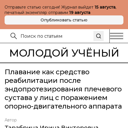
Отправьте статью сегодня! Журнал выйдет
15 августа
,
печатный экземпляр отправим
19 августа
Опубликовать статью
МОЛОДОЙ УЧЁНЫЙ
Плавание как средство
реабилитации после
эндопротезирования плечевого
сустава у лиц с поражением
опорно-двигательного аппарата
Автор
Тарабрина Ирина Викторовна