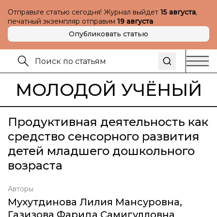
Отправьте статью сегодня! Журнал выйдет
15 августа
,
печатный экземпляр отправим
19 августа
Опубликовать статью
МОЛОДОЙ УЧЁНЫЙ
Продуктивная деятельность как
средство сенсорного развития
детей младшего дошкольного
возраста
Авторы
Мухутдинова Лилия Мансуровна
,
Газизова Фарида Самигулловна