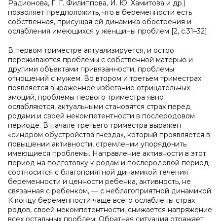
Радионова, Г. Г. Филиппова, И. Ю. Хамитова и др.)
позволяет предположить, что в беременности есть
собственная, присущая ей динамика обострения и
ослабления имеющихся у женщины проблем [2, с.31–32].
В первом триместре актуализируется, и остро
переживаются проблемы с собственной матерью и
другими объектами привязанности, проблемы
отношений с мужем. Во втором и третьем триместрах
появляется выраженное избегание отрицательных
эмоций, проблемы первого триместра явно
ослабляются, актуальными становятся страх перед
родами и своей некомпетентности в послеродовом
периоде. В начале третьего триместра выражен
«синдром обустройства гнезда», который проявляется в
повышении активности, стремлении упорядочить
имеющиеся проблемы. Направление активности в этот
период на подготовку к родам и послеродовой период
соотносится с благоприятной динамикой течения
беременности и ценности ребенка, активность, не
связанная с ребенком, — с неблагоприятной динамикой.
К концу беременности чаще всего ослаблены страх
родов, своей некомпетентности, снижается напряжение
всех остальных проблем. Обратная ситуация отражает