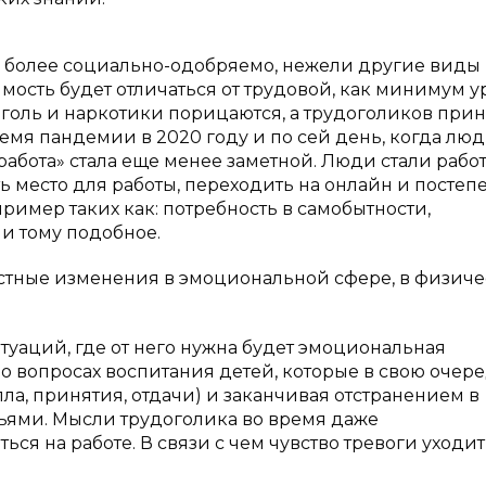
 более социально-одобряемо, нежели другие виды
мость будет отличаться от трудовой, как минимум 
голь и наркотики порицаются, а трудоголиков прин
ремя пандемии в 2020 году и по сей день, когда лю
абота» стала еще менее заметной. Люди стали работ
ь место для работы, переходить на онлайн и постеп
пример таких как: потребность в самобытности,
и тому подобное.
стные изменения в эмоциональной сфере, в физиче
туаций, где от него нужна будет эмоциональная
бо вопросах воспитания детей, которые в свою очер
ла, принятия, отдачи) и заканчивая отстранением в
ьями. Мысли трудоголика во время даже
я на работе. В связи с чем чувство тревоги уходит