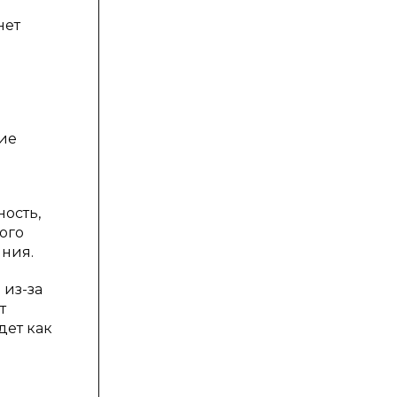
нет
ие
ость,
ого
яния.
 из-за
т
дет как