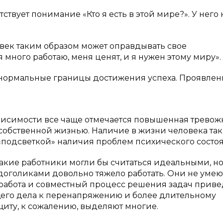
твует понимание «Кто я есть в этой мире?». У него 
век таким образом может оправдывать свое
 много работаю, меня ценят, и я нужен этому миру».
ы нормальные границы достижения успеха. Проявлен
висимости все чаще отмечается повышенная тревожн
 собственной жизнью. Наличие в жизни человека так
«подсветкой» наличия проблем психического состо
акие работники могли бы считаться идеальными, но
доголиками довольно тяжело работать. Они не умею
 работа и совместный процесс решения задач приве
бщего дела к перенапряжению и более длительному
ащиту, к сожалению, выделяют многие.