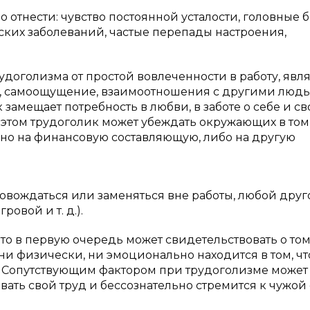
отнести: чувство постоянной усталости, головные б
ких заболеваний, частые перепады настроения,
доголизма от простой вовлеченности в работу, явл
е, самоощущение, взаимоотношения с другими людь
замещает потребность в любви, в заботе о себе и св
этом трудоголик может убеждать окружающих в том,
но на финансовую составляющую, либо на другую
ровождаться или заменяться вне работы, любой друг
овой и т. д.).
это в первую очередь может свидетельствовать о том,
 ни физически, ни эмоционально находится в том, чт
. Сопутствующим фактором при трудоголизме может
вать свой труд и бессознательно стремится к чужой