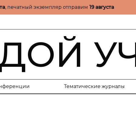
ста
, печатный экземпляр отправим
19 августа
ДОЙ У
нференции
Тематические журналы