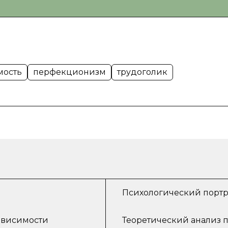
мость
перфекционизм
трудоголик
Психологический портр
ависимости
Теоретический анализ 