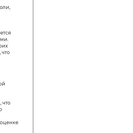
оли,
яется
ми.
оих
 что
ой
 что
о
 оценке