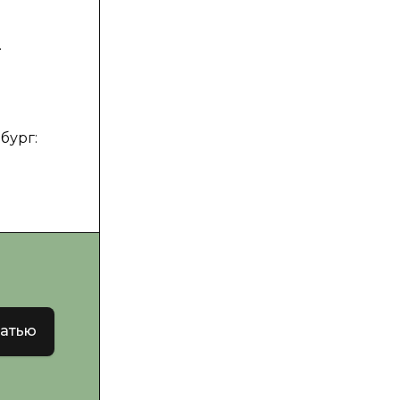
.
бург:
татью