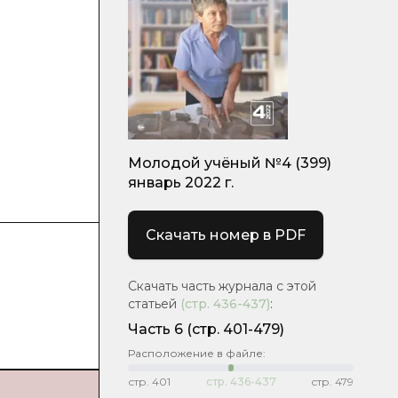
Молодой учёный №4 (399)
январь 2022 г.
Скачать номер в PDF
Скачать часть журнала с этой
статьей
(стр.
436-437
)
:
Часть 6
(стр. 401-479)
Расположение в файле:
стр.
401
стр.
436-437
стр.
479