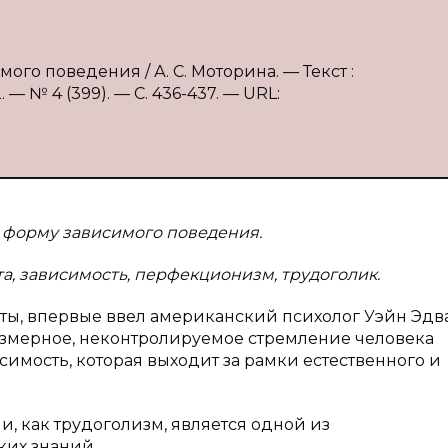
ого поведения / А. С. Моторина. — Текст :
 № 4 (399). — С. 436-437. — URL:
к форму зависимого поведения.
та, зависимость, перфекционизм, трудоголик.
оты, впервые ввел американский психолог Уэйн Эдв
чрезмерное, неконтролируемое стремление человека
симость, которая выходит за рамки естественного и
, как трудоголизм, является одной из
их знаний.