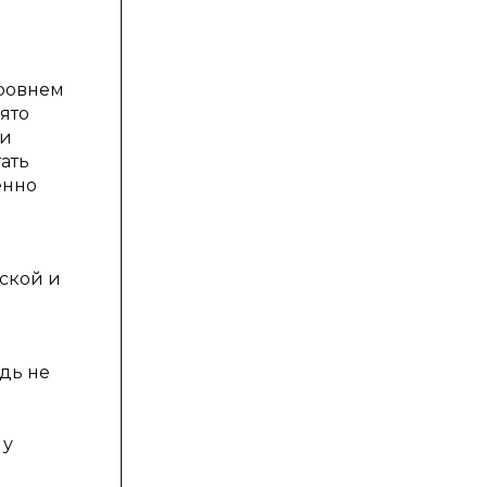
уровнем
ято
ди
ать
енно
ской и
едь не
 у