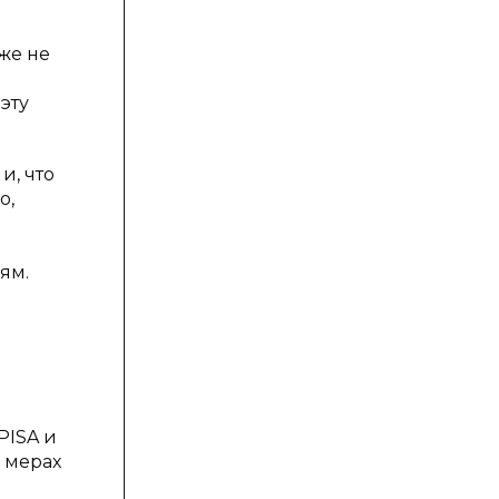
же не
эту
и, что
о,
ям.
PISA и
 мерах