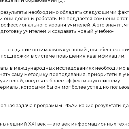
академии образования [3].
е результаты необходимо обладать следующими фак
и они должны работать. Не поддается сомнению тот 
профессионального уровня учителей. А это значит, ч
дготовку учителей и создавать новый учебно-
 — создание оптимальных условий для обеспечени
 поддержки в системе повышения квалификации.
ьтаты в международных исследованиях необходимо 
нять саму методику преподавания, приоритеты в у
ь учителей, внедрять более эффективную систему
ериалы, которыми бы он мог более успешно пользов
овная задача программы PISAи какие результаты да
о нынешний XXI век — это век информационных тех