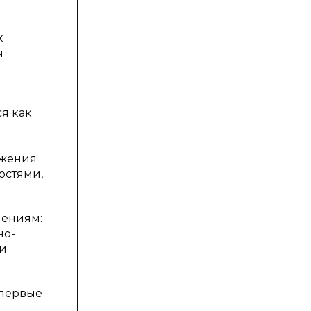
х
я
я как
и
ижения
остями,
лениям:
но-
 и
впервые