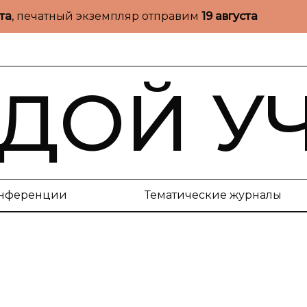
ста
, печатный экземпляр отправим
19 августа
ДОЙ У
нференции
Тематические журналы