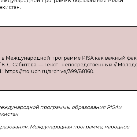
е международной программы образования PISAи
екистан.
тан в Международной программе PISA как важный фак
. С. Сабитова. — Текст : непосредственный // Молод
: https://moluch.ru/archive/399/88160.
 международной программы образования PISAи
кистан.
образования, Международная программа, народное