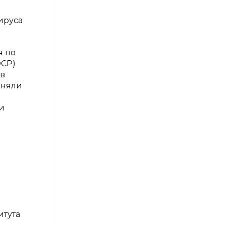
ируса
я по
ЭСР)
 в
аняли
и
итута