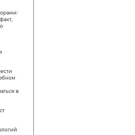
торами:
факт,
то
я
вести
чебном
аться в
ст
нологий