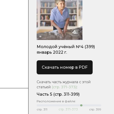
Молодой учёный №4 (399)
январь 2022 г.
Скачать номер в PDF
Скачать часть журнала с этой
статьей
(стр.
371-373
)
:
Часть 5
(стр. 311-399)
Расположение в файле:
стр.
311
стр.
371-373
стр.
399