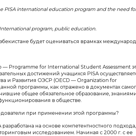
he PISA international education program and the need fo
 International program, public education.
 Узбекистане будет оцениваться врамках междунаро
 — Programme for International Student Assessment э
ательных достижений учащихся PISA осуществляет
 и Развития ОЭСР (OECD — Organization for
данной программы, как отражено в документах само
лучившие общее обязательное образование, знаниям
функционирования в обществе.
едователи при применении этой программы?
разработана на основе компетентностного подхода,
оринговым исследованием. Начиная с 2000 г. с ее