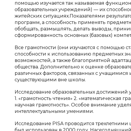
помощью изучается так называемая функциона
образовательных учреждений) — их способнос
житейских ситуациях.Показателями результат
программ, а способность применять предметн
обобщать, размышлять, делать выводы, прини
сформированность основных (базовых) компет
Все грамотности (они изучаются с помощью с
способности к использованию предметных з
возможностей, а также благоприятной адапта
общества. Дополнительно к оценке образоват
различных факторов, связанных с учащимися 
существующими вне школы.
Исследование образовательных достижений 
1. «грамотность чтения» 2. «математическая г
научная грамотность». Особое внимание уд
интеллектуальными умениями.
Исследование PISA проводится трехлетними ц
был использован в 2000 году. Насегодняшний