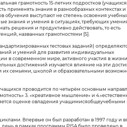
льная грамотность 15-летних подростков (учащихся
ть применять знания в разнообразных контекстах и
ов обучения выступают не степень освоения учебны
ые знания и умения в ситуациях, требующих умени
мать решения и продуктивно действовать, то есть
енций, названных грамотностями [5].
тандартизированных тестовых заданий) определяютс
наний и умений для развития индивидуальных
ции в современном мире, активного участия в жизн
ельных достижений изучается влияние на эти дост
и их семьями, школой и образовательными возможн
учащихся проводится по четырём основным направ
рамотность» 3. «креативное мышление» и 4.«естествен
еляется оценке овладения учащимисяобщеучебными
иклами. Впервые он был разработан в 1997 году и 
 день в рамках программы PISA было проведено в