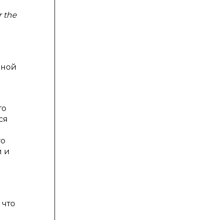
r the
дной
то
ся
го
и и
 что