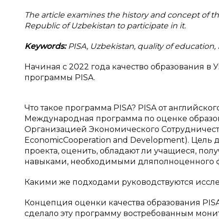
The article examines the history and concept of t
Republic of Uzbekistan to participate in it.
Keywords:
PISA, Uzbekistan, quality of education,
Начиная с 2022 года качество образования в
программы PISA.
Что такое программа PISA? PISA от английского
Международная программа по оценке образов
Организацией Экономического Сотрудничества
EconomicCooperation and Development). Цель 
проекта, оценить, обладают ли учащиеся, по
навыками, необходимыми дляполноценного 
Какими же подходами руководствуются иссл
Концепция оценки качества образования PISA 
сделало эту программу востребованным монит