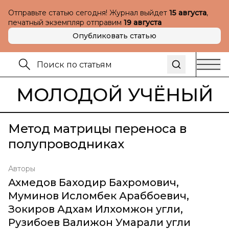
Отправьте статью сегодня! Журнал выйдет
15 августа
,
печатный экземпляр отправим
19 августа
Опубликовать статью
МОЛОДОЙ УЧЁНЫЙ
Метод матрицы переноса в
полупроводниках
Авторы
Ахмедов Баходир Бахромович
,
Муминов Исломбек Араббоевич
,
Зокиров Адхам Илхомжон угли
,
Рузибоев Валижон Умарали угли