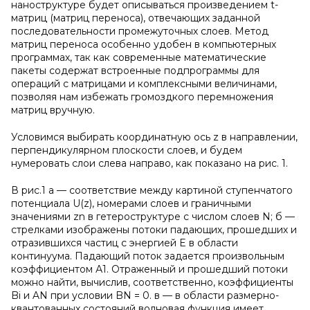
наноструктуре будет описываться произведением t-
матриц (матриц переноса), отвечающих заданной
последовательности промежуточных слоев. Метод
матриц переноса особенно удобен в компьютерных
программах, так как современные математические
пакеты содержат встроенные подпрограммы для
операций с матрицами и комплексными величинами,
позволяя нам избежать громоздкого перемножения
матриц вручную.
Условимся выбирать координатную ось z в направлении,
перпендикулярном плоскости слоев, и будем
нумеровать слои слева направо, как показано на рис. 1.
В рис.1 а — соответствие между картиной ступенчатого
потенциала U(z), номерами слоев и граничными
значениями zn в гетероструктуре с числом слоев N; б —
стрелками изображены потоки падающих, прошедших и
отразившихся частиц с энергией E в области
континуума. Падающий поток задается произвольным
коэффициентом А1. Отраженный и прошедший потоки
можно найти, вычислив, соответственно, коэффициенты
Bi и AN при условии BN = 0. в — в области размерно-
квантованных состояний волновая функция имеет