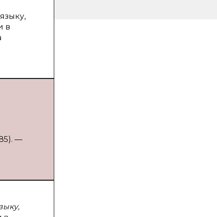
языку,
и в
а
85). —
зыку,