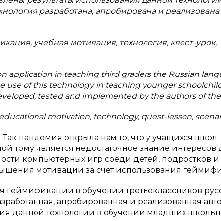
влены результаты использования данной технологии
нология разработана, апробирована и реализована
ация, учебная мотивация, технология, квест-урок,
on application in teaching third graders the Russian lang
he use of this technology in teaching younger schoolchil
eloped, tested and implemented by the authors of the a
educational motivation, technology, quest-lesson, scenari
 Так пандемия открыла нам то, что у учащихся школ
ной тому является недостаточное знание интересов 
ности компьютерных игр среди детей, подростков и
вышения мотивации за счёт использования геймиф
ия геймификации в обучении третьеклассников рус
разработанная, апробированная и реализованная авт
ния данной технологии в обучении младших школьн