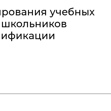
ирования учебных
 школьников
мификации