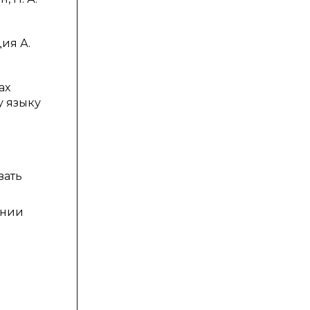
ия А.
ах
у языку
вать
ении