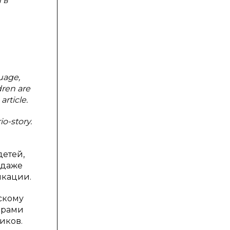
 в
uage,
dren are
rticle.
o-story.
детей,
 даже
икации.
скому
орами
иков.