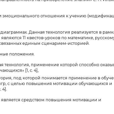
и эмоционального отношения к учению (модификац
 диаграммах. Данная технология реализуется в рамк
являются 11 квестов-уроков по математике, русском
, связанных единым сценарием-историей.
ьные положения.
я технология, применение которой способно оказы
ющихся» [1, с. 4],
гория, под которой понимается применение в обуч
игр, с целью повышения мотивации обучающихся и
 4].
, является средством повышения мотивации и