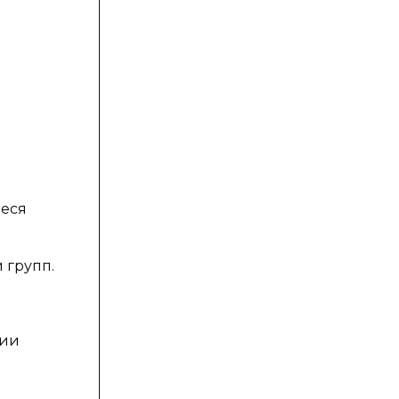
иеся
 групп.
ции