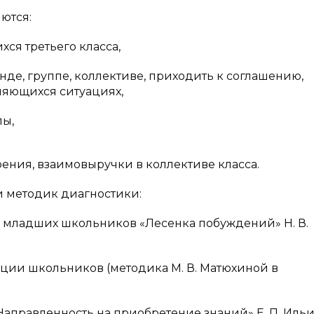
ются:
ся третьего класса,
де, группе, коллективе, приходить к соглашению,
няющихся ситуациях,
пы,
ения, взаимовыручки в коллективе класса.
и методик диагностики:
 младших школьников «Лесенка побуждений» Н. В.
ции школьников (методика М. В. Матюхиной в
аправленность на приобретение знаний» Е. П. Ильин,