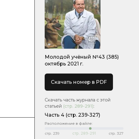
Молодой учёный №43 (385)
октябрь 2021 г.
Скачать номер в PDF
Скачать часть журнала с этой
статьей
(стр.
289-291
)
:
Часть 4
(стр. 239-327)
Расположение в файле:
стр.
239
стр.
289-291
стр.
327