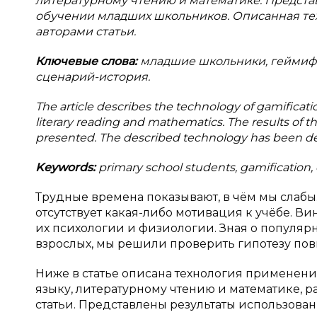
литературному чтению и математике. Предста
обучении младших школьников. Описанная тех
авторами статьи.
Ключевые слова:
младшие школьники, геймифик
сценарий-история.
The article describes the technology of gamificati
literary reading and mathematics. The results of t
presented. The described technology has been dev
Keywords:
primary school students, gamification, 
Трудные времена показывают, в чём мы слабы.
отсутствует какая-либо мотивация к учёбе. Ви
их психологии и физиологии. Зная о популяр
взрослых, мы решили проверить гипотезу по
Ниже в статье описана технология применен
языку, литературному чтению и математике, 
статьи. Представлены результаты использова