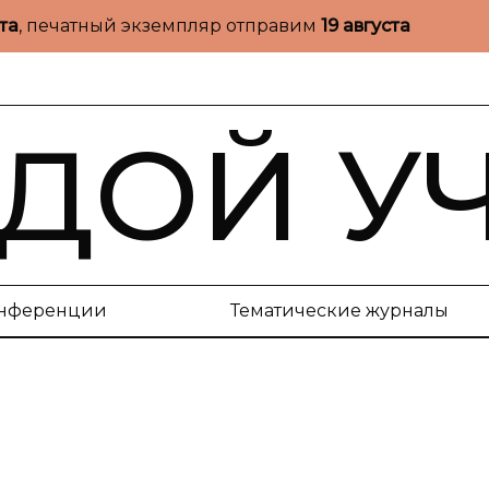
ста
, печатный экземпляр отправим
19 августа
ДОЙ У
нференции
Тематические журналы