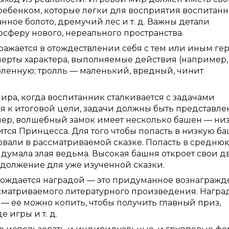
ебенком, которые легки для восприятия воспитанн
нное болото, дремучий лес и т. д. Важны детали
сферу нового, нереального пространства.
ажается в отождествлении себя с тем или иным гер
черты характера, выполняемые действия (например,
бленную; тролль — маленький, вредный, чинит
ра, когда воспитанник сталкивается с задачами
я к итоговой цели, задачи должны быть представл
имер, волшебный замок имеет несколько башен — ни
тся Принцесса. Для того чтобы попасть в низкую б
вовали в рассматриваемой сказке. Попасть в средню
думала злая ведьма. Высокая башня откроет свои д
должение для уже изученной сказки.
вождается наградой — это придуманное вознагражд
сматриваемого литературного произведения. Награ
— ее можно копить, чтобы получить главный приз,
 игры и т. д.