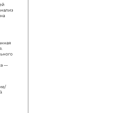
ей
анализ
 на
анная
я.
льного
са —
ие/
й