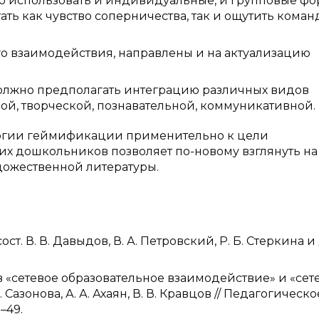
о использовать и индивидуальные, и групповые ф
ть как чувство соперничества, так и ощутить кома
го взаимодействия, направлены и на актуализацию
олжно предполагать интеграцию различных видов
й, творческой, познавательной, коммуникативной.
логии геймификации применительно к цели
х дошкольников позволяет по-новому взглянуть на
ожественной литературы.
т. В. В. Давыдов, В. А. Петровский, Р. Б. Стеркина и 
в «сетевое образовательное взаимодействие» и «сет
Сазонова, А. А. Ахаян, В. В. Кравцов // Педагогическо
–49.