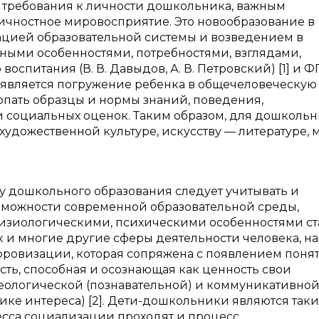
 требования к личности дошкольника, важным
ичностное мировосприятие. Это новообразование в
цией образовательной системы и возведением в
ными особенностями, потребностями, взглядами,
спитания (В. В. Давыдов, А. В. Петровский) [1] и 
 является погружение ребенка в общечеловеческую
рпать образцы и нормы знаний, поведения,
 и социальных оценок. Таким образом, для дошколь
удожественной культуре, искусству — литературе, 
у дошкольного образования следует учитывать и
озможности современной образовательной среды,
 физиологическими, психическими особенностями с
 и многие другие сферы деятельности человека, на
ровизации, которая сопряжена с появлением поня
ость, способная и осознающая как ценность свои
сеологической (познавательной) и коммуникативно
пике интереса) [2]. Дети-дошкольники являются так
сса социализации проходят и процесс