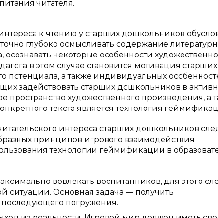
питания читателя.
нтереса к чтению у старших дошкольников обусло
таточно глубоко осмысливать содержание литературн
, осознавать некоторые особенности художественн
агога в этом случае становится мотивация старших
о потенциала, а также индивидуальных особенност
щих задействовать старших дошкольников в актив
ное пространство художественного произведения, а 
онкретного текста является технология геймификац
итательского интереса старших дошкольников сле
образных принципов игрового взаимодействия
пользования технологии геймификации в образоват
ксимально вовлекать воспитанников, для этого сл
й ситуации. Основная задача — получить
 последующего погружения.
ыход из реальности. Игровой мир должен иметь св