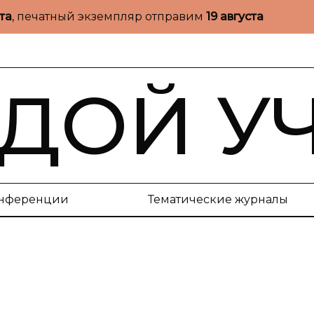
ста
, печатный экземпляр отправим
19 августа
ДОЙ У
нференции
Тематические журналы