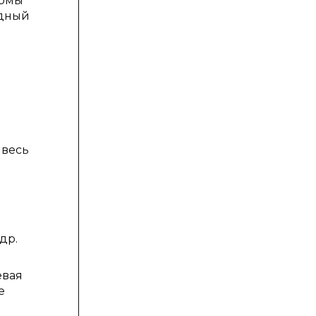
ормы
ндный
 весь
др.
евая
е