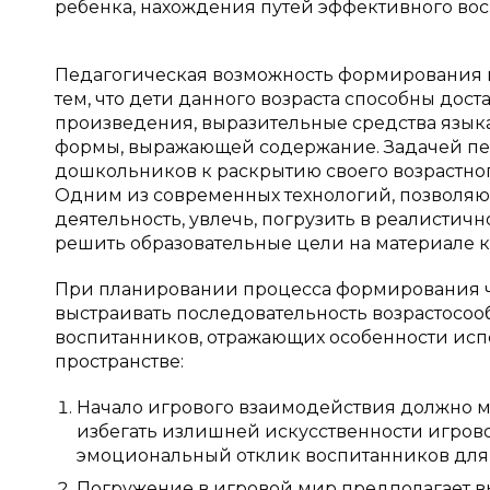
ребенка, нахождения путей эффективного вос
Педагогическая возможность формирования и
тем, что дети данного возраста способны дос
произведения, выразительные средства языка
формы, выражающей содержание. Задачей пед
дошкольников к раскрытию своего возрастног
Одним из современных технологий, позволяю
деятельность, увлечь, погрузить в реалистич
решить образовательные цели на материале к
При планировании процесса формирования ч
выстраивать последовательность возрастосо
воспитанников, отражающих особенности ис
пространстве:
Начало игрового взаимодействия должно ма
избегать излишней искусственности игрово
эмоциональный отклик воспитанников для
Погружение в игровой мир предполагает в