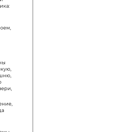
ика:
оем,
ены
зкую,
ашню,
ю
вери,
ение,
да