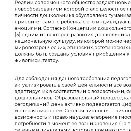
Реалии современного общества задают новые
новообразованием которой стало целостное л
личности дошкольника обусловлено гуманиза
приоритет самого ребенка с его индивидуаль
эмоциями. Согласно Концепции дошкольного во
[3] одним из векторов развития дошкольника
национальную культуру, из которой можно че
мировоззренческих, этических, эстетических
должны быть созданы условия приобщения к х
живописи, театру.
Для соблюдения данного требования педагог
актуализировать в своей деятельности все в
адаптируя их в соответствии с возрастными,
дошкольников. Образовательный процесс, как
сегодняшний день активно подвергается циф
«сетевая личность». Сетевая личность — личн
возможность и право на удовлетворение гно
потребности в момент ее возникновения (на 
сетевыми личностями, которые помимо проце