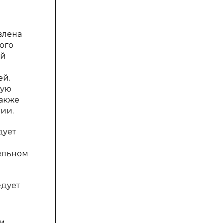
влена
ого
ой
ей.
ную
также
ии.
дует
ельном
едует
ои