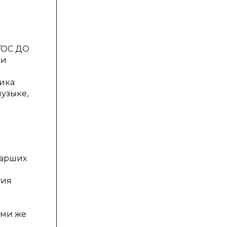
ФГОС ДО
 и
ника
музыке,
тарших
тия
й
ими же