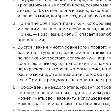
ярко выраженные особенности, осязаемые р
это может быть волшебный замок, заколдова
игрового мира, которые создают общую атмо
Принятие роли воспитанником, которое выр
имеющим как внешние особенности, так и 
Принц — красивый, смелый, спасает возлю
препятствия).
Выстраивание многоуровневого игрового ми
различного уровня сложности для движени
по логике «от простого к сложному». Напр
среднюю и высокую, где в заточении находи
надо раскрасить героев, которые присутст
башню можно, отгадав загадки, которые при
если Принц придумает альтернативное про
Прохождение каждого этапа, уровня сопро
которое перекликается с содержанием рас
может иметь свои варианты использования 
можно «расплачиваться» ею за ошибки в ходе