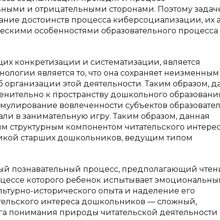
ьными и отрицательными сторонами. Поэтому задач
ание достоинств процесса киберсоциализации, их 
ческими особенностями образовательного процесса
щих конкретизации и систематизации, является
ологии является то, что она сохраняет неизменным
 организации этой деятельности. Таким образом, д
енительно к пространству дошкольного образовани
мулирование вовлеченности субъектов образовате
рали в занимательную игру. Таким образом, данная
вым структурным компонентом читательского интере
фикой старших дошкольников, ведущим типом
ый познавательный процесс, предполагающий чтен
оцессе которого ребенок испытывает эмоциональны
льтурно-исторического опыта и наделение его
ельского интереса дошкольников — сложный,
га понимания природы читательской деятельности