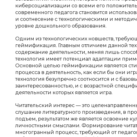
киберсоциализации со всеми его положител
современного педагога становится использов
и соотнесение с технологическими и методи
уровне дошкольного образования.
Одним из технологических новшеств, требую
геймификация. Главным отличием данной техн
содержание деятельности, меняя лишь способ
технология имеет потенциал адаптации прим
Основной целью геймификации является сти
процесса в деятельность, как если бы они иг
технология безупречно соотносится и с базо
заинтересованностью, и с возрастной специ
деятельности которых является игра.
Читательский интерес — это целенаправленн
слушание литературного произведения, в пр
подъем, результатом же является освоение ку
личностными смыслами. Формирование читат
многогранный процесс, требующий от педаго