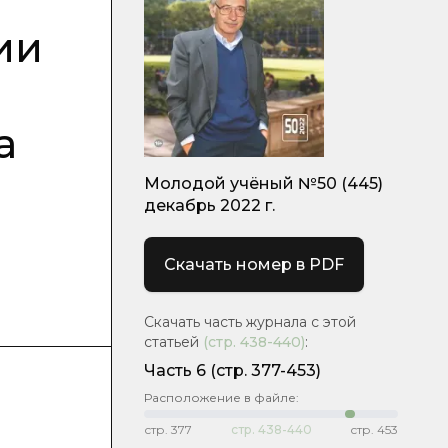
ии
а
Молодой учёный №50 (445)
декабрь 2022 г.
Скачать номер в PDF
Скачать часть журнала с этой
статьей
(стр.
438-440
)
:
Часть 6
(стр. 377-453)
Расположение в файле:
стр.
377
стр.
438-440
стр.
453