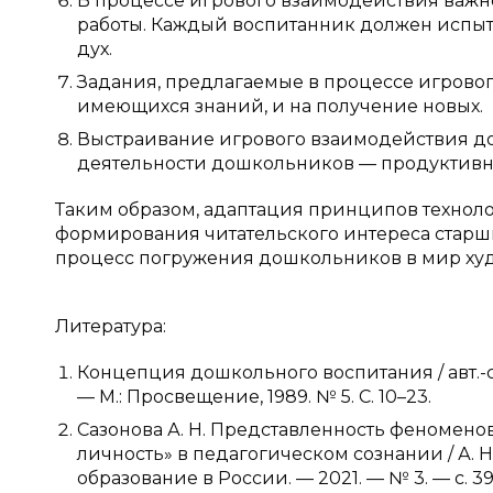
В процессе игрового взаимодействия важн
работы. Каждый воспитанник должен испыта
дух.
Задания, предлагаемые в процессе игрово
имеющихся знаний, и на получение новых.
Выстраивание игрового взаимодействия д
деятельности дошкольников — продуктивно
Таким образом, адаптация принципов техно
формирования читательского интереса старши
процесс погружения дошкольников в мир худ
Литература:
Концепция дошкольного воспитания / авт.-сос
— М.: Просвещение, 1989. № 5. С. 10–23.
Сазонова А. Н. Представленность феномено
личность» в педагогическом сознании / А. Н. 
образование в России. — 2021. — № 3. — с. 39