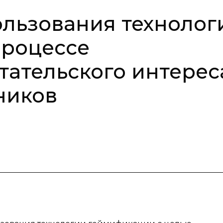
льзования технолог
процессе
ательского интерес
ников