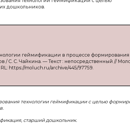
льзования технологии геймификации с целью
их дошкольников.
технологии геймификации в процессе формирования
/ С. С. Чайкина. — Текст : непосредственный // Мо
L: https://moluch.ru/archive/445/97759.
льзования технологии геймификации с целью формир
в.
ификация, старший дошкольник.