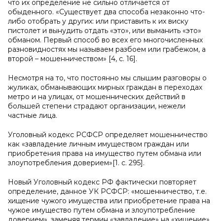
что их определение не сильно отличается от
обыденного. «Существует два способа незаконно что-
либо отобрать у других: или приставить к их виску
пистолет и вынудить отдать «это», или выманить «это»
обманом. Первый способ во всех его многочисленных
разновидностях мы называем разбоем или грабежом, а
второй – мошенничеством» [4,
c
. 16].
Несмотря на то, что постоянно мы слышим разговоры о
жуликах, обманывающих мирных граждан в переходах
метро и на улицах, от мошеннических действий в
большей степени страдают организации, нежели
частные лица.
Уголовный кодекс РСФСР определяет мошенничество
как «завладение личным имуществом граждан или
приобретения права на имущество путем обмана или
злоупотребления доверием»[1.
c
. 295].
Новый Уголовный кодекс РФ фактически повторяет
определение, данное УК РСФСР: «мошенничество, т.е.
хищение чужого имущества или приобретение права на
чужое имущество путем обмана и злоупотребление
доверием», заменяя термин «завладение» на «хищение»