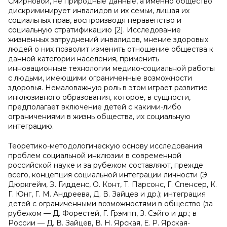
Смирновой, не природные данные, а именно общество
дискриминирует инвалидов и их семьи, лишая их
социальных прав, воспроизводя неравенство и
социальную стратификацию [2]. Исследование
жизненных затруднений инвалидов, мнение здоровых
людей о них позволит изменить отношение общества к
данной категории населения, применить
инновационные технологии медико-социальной работы
с людьми, имеющими ограниченные возможности
здоровья. Немаловажную роль в этом играет развитие
инклюзивного образования, которое, в сущности,
предполагает включение детей с какими-либо
ограничениями в жизнь общества, их социальную
интеграцию.
Теоретико-методологическую основу исследования
проблем социальной инклюзии в современной
российской науке и за рубежом составляют, прежде
всего, концепция социальной интеграции личности (Э.
Дюркгейм, Э. Гидденс, О. Конт, Т. Парсонс, Г. Спенсер, К.
Г. Юнг, Г. М. Андреева, Д. В. Зайцев и др.); интеграция
детей с ограниченными возможностями в общество (за
рубежом — Д. Форестей, Г. Грэмпп, З. Сэйго и др.; в
России — Д. В. Зайцев, В. Н. Ярская, Е. Р. Ярская-