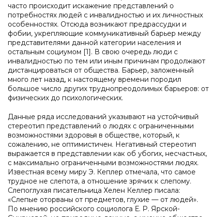
часто происходит искажение представлений о
потребностях людей с инвалидностью и их личностных
особенностях. Отсюда возникают предрассудки и
фобии, укрепляющие коммуникативный барьер между
представителями данной категории населения и
остальным социумом [1]. В свою очередь люди с
инвалидностью по тем или иным причинам продолжают
дистанцироваться от общества. Барьер, заложенный
много лет назад, к настоящему времени породил
большое число других труднопреодолимых барьеров: от
физических до психологических.
Данные ряда исследований указывают на устойчивый
стереотип представлений о людях с ограниченными
возможностями здоровья в обществе, который, к
сожалению, не оптимистичен. Негативный стереотип
выражается в представлении как об убогих, несчастных,
с максимально ограниченными возможностями людях.
Известная всему миру Э. Кеплер отмечала, что самое
трудное не слепота, а отношение зрячих к слепому.
Слепоглухая писательница Хелен Келлер писала:
«Слепые оторваны от предметов, глухие — от людей».
По мнению российского социолога Е. Р. Ярской-