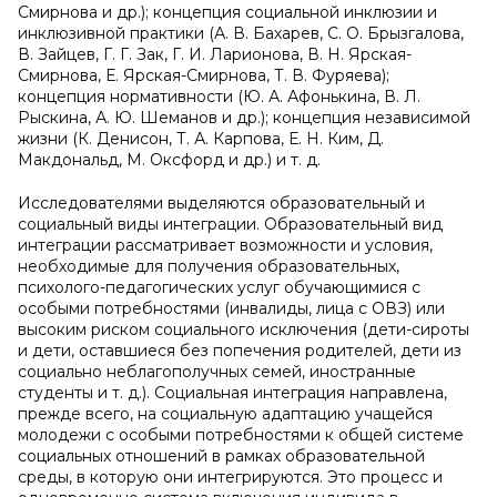
Смирнова и др.); концепция социальной инклюзии и
инклюзивной практики (А. В. Бахарев, С. О. Брызгалова,
В. Зайцев, Г. Г. Зак, Г. И. Ларионова, В. Н. Ярская-
Смирнова, Е. Ярская-Смирнова, Т. В. Фуряева);
концепция нормативности (Ю. А. Афонькина, В. Л.
Рыскина, А. Ю. Шеманов и др.); концепция независимой
жизни (К. Денисон, Т. А. Карпова, Е. Н. Ким, Д.
Макдональд, М. Оксфорд и др.) и т. д.
Исследователями выделяются образовательный и
социальный виды интеграции. Образовательный вид
интеграции рассматривает возможности и условия,
необходимые для получения образовательных,
психолого-педагогических услуг обучающимися с
особыми потребностями (инвалиды, лица с ОВЗ) или
высоким риском социального исключения (дети-сироты
и дети, оставшиеся без попечения родителей, дети из
социально неблагополучных семей, иностранные
студенты и т. д.). Социальная интеграция направлена,
прежде всего, на социальную адаптацию учащейся
молодежи с особыми потребностями к общей системе
социальных отношений в рамках образовательной
среды, в которую они интегрируются. Это процесс и