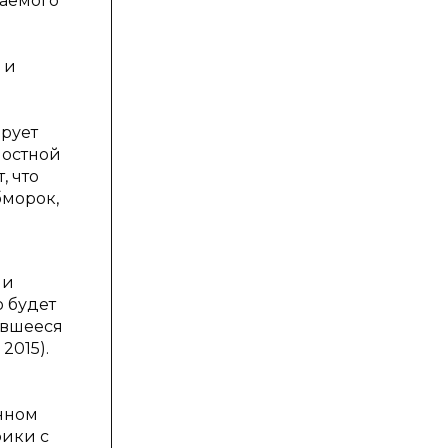
шаемого
 и
ирует
ностной
, что
бморок,
 и
 будет
авшееся
2015).
енном
фики с