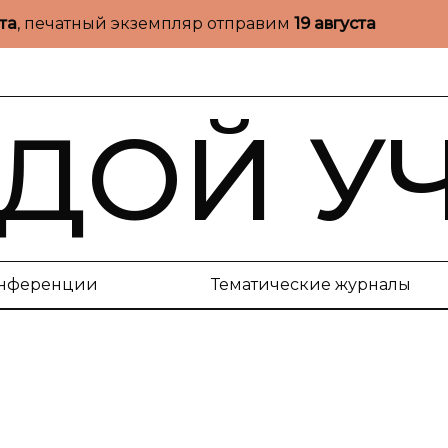
ста
, печатный экземпляр отправим
19 августа
ДОЙ У
нференции
Тематические журналы