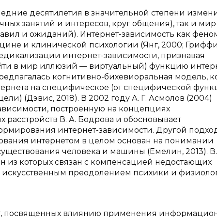
едние десятилетия в значительной степени измени
чных занятий и интересов, круг общения), так и мир
равил и ожиданий). Интернет-зависимость как фено
цине и клинической психологии (Янг, 2000; Гриффи
 медикализации интернет-зависимости, признавая
уйти в мир иллюзий — виртуальный) функцию интерн
предлагалась когнитивно-бихевиоральная модель, к
тернета на специфическое (от специфической фун
ли) (Дэвис, 2018). В 2002 году А. Г. Асмолов (2004)
ависимости, построенную на концепциях
расстройств В. А. Бодрова и обосновывает
ормирования интернет-зависимости. Другой подход
ования интернетом в целом основан на понимании
ществования человека и машины (Емелин, 2013). В.
ин из которых связан с компенсацией недостающих
 с искусственным преодолением психики и физиоло
бот, посвященных влиянию применения информацио