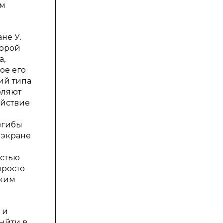
ом
не У.
торой
а,
ое его
ий типа
оляют
ействие
згибы
 экране
остью
просто
аким
 и
ыйти в