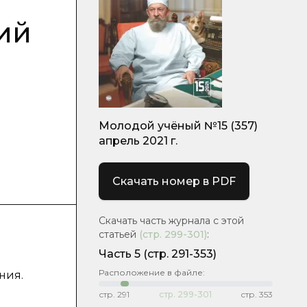
ий
Молодой учёный №15 (357)
апрель 2021 г.
Скачать номер в PDF
Скачать часть журнала с этой
статьей
(стр.
299-301
)
:
Часть 5
(стр. 291-353)
Расположение в файле:
ния.
стр.
291
стр.
299-301
стр.
353