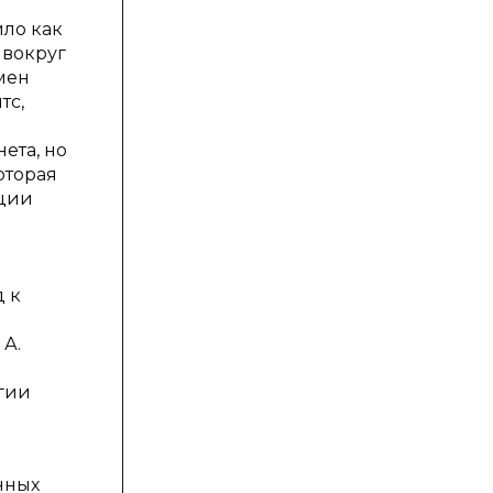
ло как
 вокруг
мен
тс,
ета, но
оторая
кции
 к
 А.
гии
нных