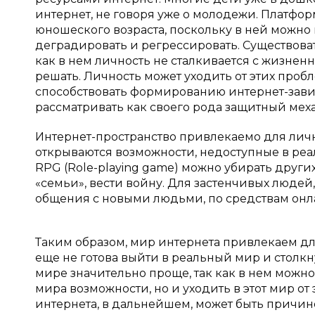
интернет, не говоря уже о молодежи. Платфо
юношеского возраста, поскольку в ней можно 
деградировать и регрессировать. Существоват
как в нем личность не сталкивается с жизнен
решать. Личность может уходить от этих пробле
способствовать формированию интернет-завис
рассматривать как своего рода защитный мех
Интернет-пространство привлекаемо для личн
открываются возможности, недоступные в реал
RPG (Role-playing game) можно убирать други
«семьи», вести войну. Для застенчивых людей
общения с новыми людьми, по средствам онла
Таким образом, мир интернета привлекаем для
еще не готова выйти в реальный мир и столкн
мире значительно проще, так как в нем можн
мира возможности, но и уходить в этот мир о
интернета, в дальнейшем, может быть причи