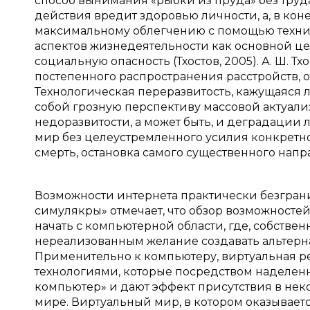
способ вынимания «рыбки из пруда» без труда
действия вредит здоровью личности, а, в коне
максимальному облегчению с помощью технич
аспектов жизнедеятельности как основной це
социальную опасность (Тхостов, 2005). А. Ш. Т
постепенного распространения расстройств, о
Технологическая переразвитость, кажущаяся 
собой грозную перспективу массовой актуали
недоразвитости, а может быть, и деградации л
мир без целеустремленного усилия конкретно
смерть, остановка самого существенного напр
Возможности интернета практически безгранич
симулякры» отмечает, что обзор возможност
начать с компьютерной области, где, собствен
нереализованным желание создавать альтерна
Применительно к компьютеру, виртуальная р
технологиями, которые посредством наделен
компьютер» и дают эффект присутствия в нек
мире. Виртуальный мир, в котором оказывает