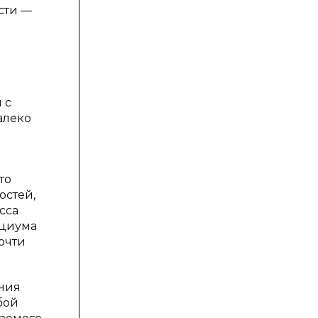
сти —
 с
алеко
то
остей,
сса
оциума
очти
ания
бой