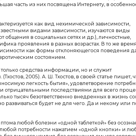
льшая часть из них посвящена Интернету, в особенно
актеризуется как вид нехимической зависимости,
известными видами зависимости, изучаются виды
т общения в социальных сетях и др.), личностные,
ифика проявления в разных возрастах. В то же время
ависимости как формы отклоняющегося поведения д
евротическим состоянием.
 только средства информации, но и служит
остов, 2005). А. Ш. Тхостов, в своей статье пишет, ч
носимую легкость бытия», удовлетворение потребн
ми отрицательными последствиями для всего проце
олько тысяч безответственно внедренных в жизнь с
о развиваться будет не для чего. Да и некому или п
имптома любой болезни «одной таблеткой» без осозн
любой потребности нажатием «одной кнопки» и лю