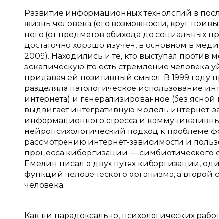
Развитие информационных технологий в посл
жизнь человека (его возможности, круг привы
него (от предметов обихода до социальных п
достаточно хорошо изучен, в основном в меди
2009). Находились и те, кто выступал против
эскапическую (то есть стремление человека 
придавая ей позитивный смысл. В 1999 году 
разделяла патологическое использование ин
интернета) и генерализированное (без ясной це
выдвигает интегративную модель интернет-з
информационного стресса и коммуникативных 
нейропсихологический подход к проблеме ф
рассмотрению интернет-зависимости и польз
процесса киборгизации — симбиотического су
Емелин писал о двух путях киборгизации, од
функций человеческого организма, а второй
человека.
Как ни парадоксально, психологических ра