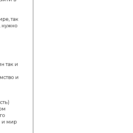
ре, так
, нужно
н так и
мство и
сть)
ном
го
д и мир