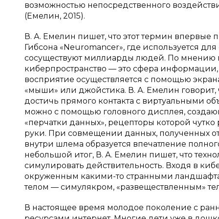
возможностью непосредственного воздействи
(Емелин, 2015).
В. А. Емелин пишет, что этот термин впервые 
Гибсона «Neuromancer», где используется дл
сосуществуют миллиарды людей. По мнению ве
киберпространство — это сфера информации,
восприятие осуществляется с помощью экран
«мыши» или джойстика. В. А. Емелин говорит
достичь прямого контакта с виртуальными объ
можно с помощью головного дисплея, создаю
«перчатки данных», рецепторы которой чутко 
руки. При совмещении данных, полученных от
внутри шлема образуется впечатление полног
небольшой итог, В. А. Емелин пишет, что техн
симулировать действительность. Входя в кибе
окруженным какими-то странными ландшафтам
телом — симулякром, «развеществленным» тело
В настоящее время молодое поколение с ранн
ресурсами интернет. Многие дети уже в дошк