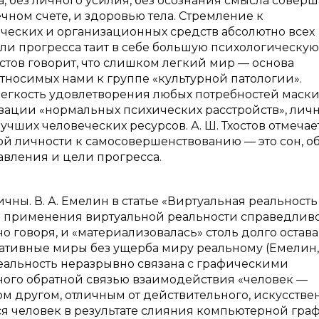
, без личного усилия, без осознания смысла совер
чном счете, и здоровью тела. Стремление к
еских и организационных средств абсолютно всех
ли прогресса таит в себе большую психологическую
хостов говорит, что слишком легкий мир — основа
тносимых нами к группе «культурной патологии».
легкость удовлетворения любых потребностей маск
зации «нормальных психических расстройств», лич
учших человеческих ресурсов. А. Ш. Тхостов отмечает
й личности к самосовершенствованию — это сон, о
авления и цели прогресса.
ны. В. А. Емелин в статье «Виртуальная реальность
ей применения виртуальной реальности справедливо
но говоря, и «материализовалась» столь долго остав
тивные миры без ущерба миру реальному (Емелин, 
еальность неразрывно связана с графическими
ного обратной связью взаимодействия «человек —
ом другом, отличным от действительного, искусств
ся человек в результате слияния компьютерной гра