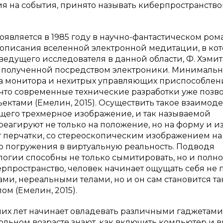
я на события, принято называть киберпространств
появляется в 1985 году в научно-фантастическом рома
я описания вселенной электронной медитации, в ко
дущего исследователя в данной области, Ф. Хэмит
 полученной посредством электроники. Минимальн
а монитора и нехитрых управляющих приспособлен
, что современные технические разработки уже позв
ектами (Емелин, 2015). Осуществить такое взаимод
щего трехмерное изображение, и так называемой
реагируют не только на положение, но на форму и и
 перчатки, со стереоскопическим изображением на
о погружения в виртуальную реальность. Подводя
ологии способны не только сымитировать, но и полн
рпространство, человек начинает ощущать себя не 
и, нереальными телами, но и он сам становится т
м (Емелин, 2015).
их лет начинает овладевать различными гаджетами
ольном возрасте знают, как включить компьютер и в