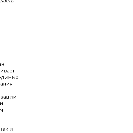
ласть
ан
чивает
ходимых
вания
изации
ли
ом
так и