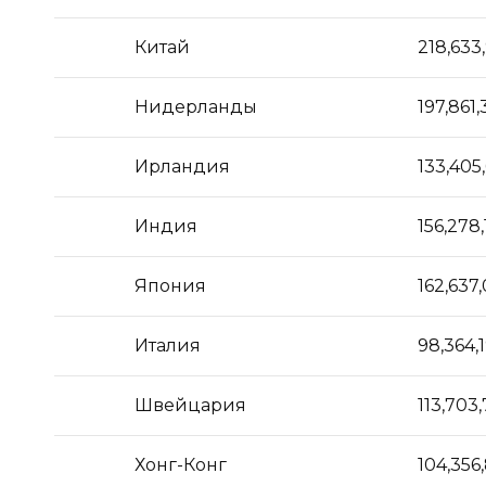
Китай
218,633
Нидерланды
197,861
Ирландия
133,405,
Индия
156,278,
Япония
162,637
Италия
98,364,
Швейцария
113,703,
Хонг-Конг
104,356