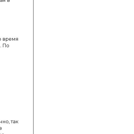
ая в
о время
. По
но, так
з