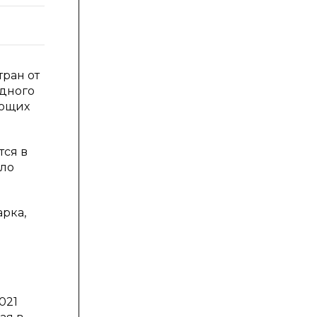
тран от
одного
ующих
тся в
яло
рка,
021