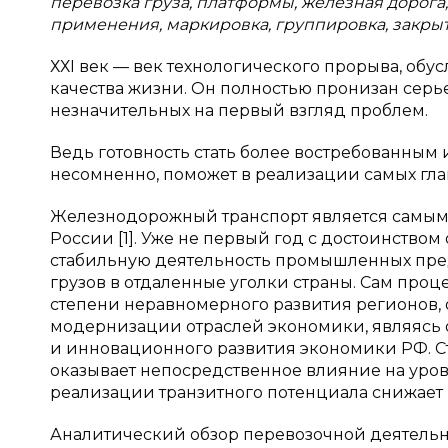
перевозка груза, платформы, железная дорога,
применения, маркировка, группировка, закрыты
ХХI век — век технологического прорыва, о
качества жизни. Он полностью пронизан сер
незначительных на первый взгляд проблем.
Ведь готовность стать более востребованным
несомненно, поможет в реализации самых гла
Железнодорожный транспорт является самым
России [1]. Уже не первый год с достоинством
стабильную деятельность промышленных пр
грузов в отдаленные уголки страны. Сам проц
степени неравномерного развития регионов, 
модернизации отраслей экономики, являясь 
и инновационного развития экономики РФ. 
оказывает непосредственное влияние на уров
реализации транзитного потенциала снижает 
Аналитический обзор перевозочной деятельно