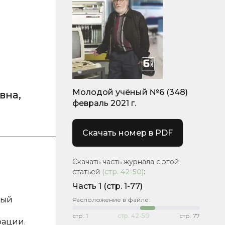
Молодой учёный №6 (348)
вна
,
февраль 2021 г.
Скачать номер в PDF
Скачать часть журнала с этой
статьей
(стр.
42-50
)
:
Часть 1
(стр. 1-77)
ный
Расположение в файле:
стр.
1
стр.
42-50
стр.
77
рации.