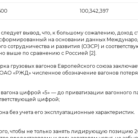
600
100,342,397
следует вывод, что, к большому сожалению, доход с
А, сформированный на основании данных Междунар
о сотрудничества и развития (ОЭСР) и соответств
о выше по сравнению с Россией [2].
ка грузовых вагонов Европейского союза заключае
а ОАО «РЖД» численное обозначение вагонов потер
вагона цифрой «5» — до приватизации вагонного па
ответствующей цифрой;
на без учета его эксплуатационные характеристик.
того, чтобы не только занять лидирующую позицию 2