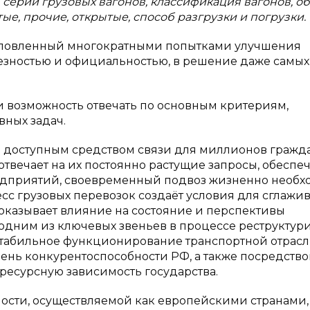
 серии грузовых вагонов, классификация вагонов, об
е, прочие, открытые, способ разгрузки и погрузки.
бусловленный многократными попытками улучшения
ьезностью и официальностью, в решение даже самых
 и возможность отвечать по основным критериям,
вных задач.
 доступным средством связи для миллионов гражд
 отвечает на их постоянно растущие запросы, обеспе
едприятий, своевременный подвоз жизненно необ
есс грузовых перевозок создаёт условия для сглажи
оказывает влияние на состояние и перспективы
одним из ключевых звеньев в процессе реструктур
Стабильное функционирование транспортной отрас
ень конкурентоспособности РФ, а также посредств
ресурсную зависимость государства.
сти, осуществляемой как европейскими странами, 