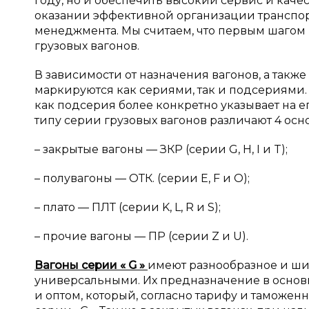
году, но и обеспечить высокий сервис и каче
оказании эффективной организации транспор
менеджмента. Мы считаем, что первым шагом
грузовых вагонов.
В зависимости от назначения вагонов, а такж
маркируются как сериями, так и подсериями. 
как подсерия более конкретно указывает на е
типу серии грузовых вагонов различают 4 осн
– закрытые вагоны — ЗКР (серии G, H, I и T);
– полувагоны — ОТК. (серии E, F и O);
– плато — ПЛТ (серии K, L, R и S);
– прочие вагоны — ПР (серии Z и U).
Вагоны серии «
G
»
имеют разнообразное и ши
универсальными. Их предназначение в основн
и оптом, который, согласно тарифу и таможен