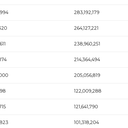
,994
283,192,179
,320
264,127,221
611
238,960,251
174
214,364,494
,000
205,056,819
198
122,009,288
715
121,641,790
,823
101,318,204