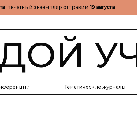
ста
, печатный экземпляр отправим
19 августа
ДОЙ У
нференции
Тематические журналы