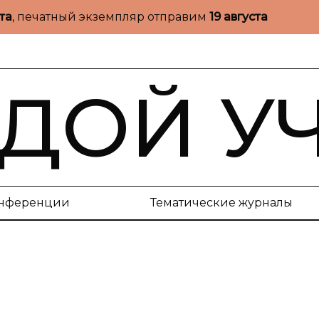
ста
, печатный экземпляр отправим
19 августа
ДОЙ У
нференции
Тематические журналы