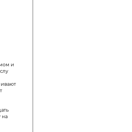
ямом и
ислу
нивают
т
дать
 на