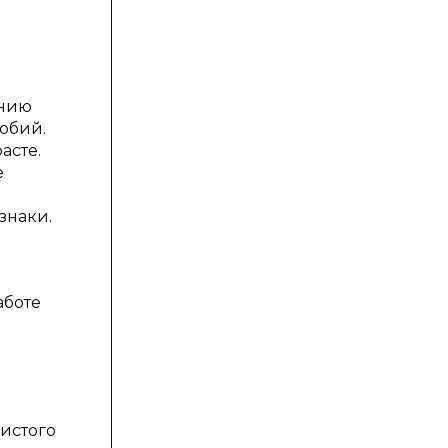
ению
обий.
асте.
е
знаки.
аботе
чистого