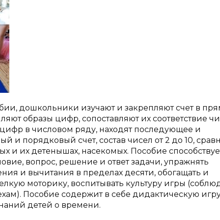
обии, дошкольники изучают и закрепляют счет в пр
пляют образы цифр, сопоставляют их соответствие ч
 цифр в числовом ряду, находят последующее и
 и порядковый счет, состав чисел от 2 до 10, срав
ых и их детенышах, насекомых. Пособие способствуе
овие, вопрос, решение и ответ задачи, упражнять
ия и вычитания в пределах десяти, обогащать и
елкую моторику, воспитывать культуру игры (соблю
пехам). Пособие содержит в себе дидактическую игру
знаний детей о времени.