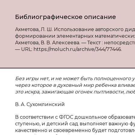
Библиографическое описание
Ахметова, Л. Ш. Использование авторского д
формировании элементарных математических п
Ахметова, В. В. Алексеева. — Текст : непосредст
— URL: https://moluch.ru/archive/344/77446.
Без игры нет, и не может быть полноценного у
через которое в духовный мир ребенка влива
это искра, зажигающая огонек пытливости, лю
В. А. Сухомлинский
В соответствии с ФГОС дошкольное образова
ступенью, и детский сад выполняет важную фу
качественно и своевременно будет подготовле