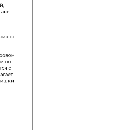
й,
тавь
ьников
гровом
им по
тся с
агает
 фишки