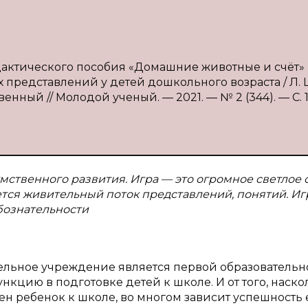
идактического пособия «Домашние животные и счёт» 
редставлений у детей дошкольного возраста / Л. 
венный // Молодой ученый. — 2021. — № 2 (344). — С. 1
мственного развития. Игра — это огромное светлое 
ется живительный поток представлений, понятий. Иг
бознательности
тельное учреждение является первой образовательн
нкцию в подготовке детей к школе. И от того, наско
н ребенок к школе, во многом зависит успешность 