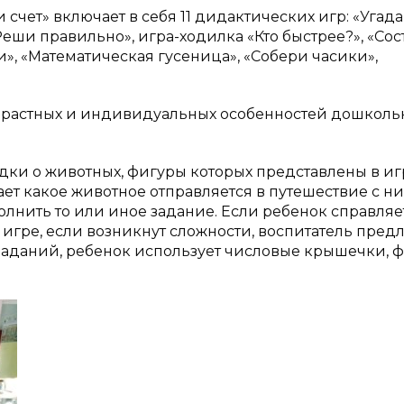
чет» включает в себя 11 дидактических игр: «Угада
Реши правильно», игра-ходилка «Кто быстрее?», «Сос
», «Математическая гусеница», «Собери часики»,
озрастных и индивидуальных особенностей дошкол
адки о животных, фигуры которых представлены в и
нает какое животное отправляется в путешествие с н
лнить то или иное задание. Если ребенок справляе
игре, если возникнут сложности, воспитатель предл
заданий, ребенок использует числовые крышечки,