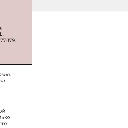
в
Ш.
77-179.
окно,
ра —
ой
лько
его