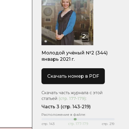
Молодой учёный №2 (344)
январь 2021 г.
Скачать номер в PDF
Скачать часть журнала с этой
статьей
(стр.
177-179
)
:
Часть 3
(стр. 143-219)
Расположение в файле:
стр.
143
стр.
177-179
стр.
219