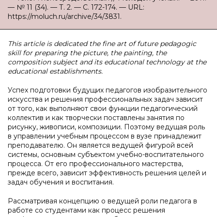
— № 11 (34). — Т. 2. — С. 172-174. — URL:
https://moluch.ru/archive/34/3831.
This
article
is
dedicated
the
fine
art
of
future
pedagogic
skill for preparing the picture, the painting, the
composition subject and its educational technology at the
educational establishments.
Успех подготовки будущих педагогов изобразительного
искусства и решения профессиональных задач зависит
от того, как выполняют свои функции педагогический
коллектив и как творчески поставлены занятия по
рисунку, живописи, композиции. Поэтому ведущая роль
в управлении учебным процессом в вузе принадлежит
преподавателю. Он является ведущей фигурой всей
систе­мы, основным субъектом учебно-воспитательного
процесса. От его профессионального мастерства,
прежде всего, зависит эффективность решения целей и
задач обучения и воспитания.
Рассматривая концепцию о ведущей роли педагога в
работе со студентами как процесс решения