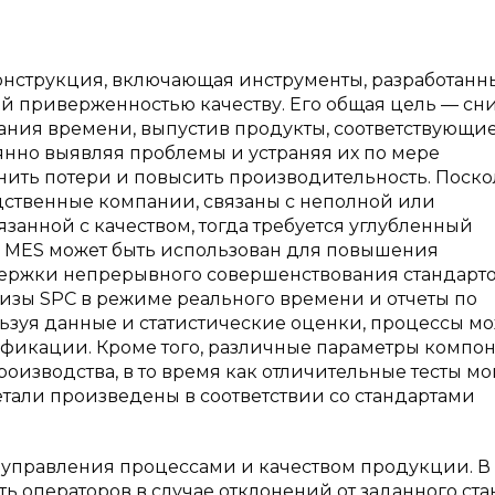
конструкция, включающая инструменты, разработанн
 приверженностью качеству. Его общая цель — сн
ания времени, выпустив продукты, соответствующи
янно выявляя проблемы и устраняя их по мере
нить потери и повысить производительность. Поско
дственные компании, связаны с неполной или
анной с качеством, тогда требуется углубленный
 MES может быть использован для повышения
держки непрерывного совершенствования стандарт
ализы SPC в режиме реального времени и отчеты по
ьзуя данные и статистические оценки, процессы м
фикации. Кроме того, различные параметры компо
оизводства, в то время как отличительные тесты мо
етали произведены в соответствии со стандартами
управления процессами и качеством продукции. В
ь операторов в случае отклонений от заданного ста