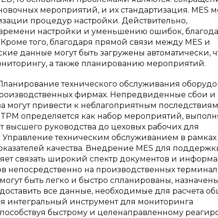
новочных мероприятий, и их стандартизация. MES м
изации процедур настройки. Действительно,
времени настройки и уменьшению ошибок, благод
 Кроме того, благодаря прямой связи между MES и
кие данные могут быть загружены автоматически, ч
ниторингу, а также планированию мероприятий.
 Планирование технического обслуживания оборуд
производственных фирмах. Непредвиденные сбои и
а могут привести к неблагоприятным последствиям
. TPM определяется как набор мероприятий, выпол
т высшего руководства до цеховых рабочих для
 Управление техническим обслуживанием в рамках
оказателей качества. Внедрение MES для поддержк
яет связать широкий спектр документов и информ
ов непосредственно на производственных терминала
могут быть легко и быстро спланированы, назначен
доставить все данные, необходимые для расчета о
ая интегральный инструмент для мониторинга
способствуя быстрому и целенаправленному реаги