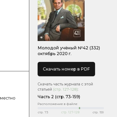
о
Молодой учёный №42 (332)
октябрь 2020 г.
Скачать номер в PDF
Скачать часть журнала с этой
статьей
(стр.
127-128
)
:
Часть 2
(стр. 73-159)
вместно
Расположение в файле:
стр.
73
стр.
127-128
стр.
159