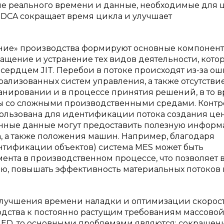
е реального времени и данные, необходимые для 
 PDCA сокращает время цикла и улучшает
ние» производства формируют основные компонен
кращение и устранение тех видов деятельности, кото
сердцем JIT. Перебои в потоке происходят из-за ош
рализованных систем управления, а также отсутстви
анировании и в процессе принятия решений, в то 
оты со сложными производственными средами. Конт
пользована для идентификации потока создания це
нные данные могут предоставить полезную инфор
, а также положения машин. Например, благодаря
нтификации объектов) система MES может быть
ента в производственном процессе, что позволяет 
ю, повышать эффективность материальных потоков 
 улучшения времени наладки и оптимизации скорос
одства к постоянно растущим требованиям массово
MED, то основными проблемами являются: сокращен