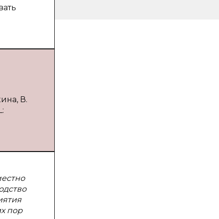
вать
ина, В.
:
местно
одство
иятия
х пор