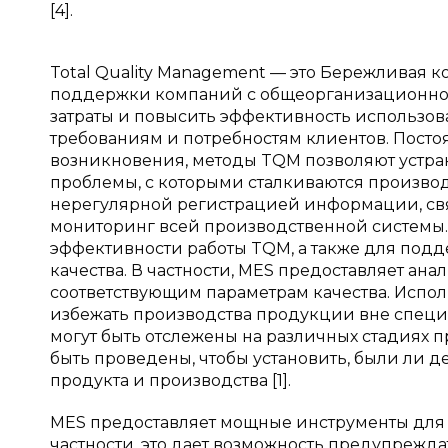
[4].
Total Quality Management — это Бережливая 
поддержки компаний с общеорганизационной
затраты и повысить эффективность использов
требованиям и потребностям клиентов. Посто
возникновения, методы TQM позволяют устра
проблемы, с которыми сталкиваются произво
нерегулярной регистрацией информации, связ
мониторинг всей производственной системы.
эффективности работы TQM, а также для под
качества. В частности, MES предоставляет ан
соответствующим параметрам качества. Испол
избежать производства продукции вне специ
могут быть отслежены на различных стадиях пр
быть проведены, чтобы установить, были ли д
продукта и производства [1].
MES предоставляет мощные инструменты для 
частности, это дает возможность предупреждат