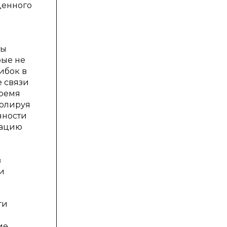
ценного
ты
рые не
ибок в
е связи
время
ролируя
нности
мацию
в
и
ти
й
ие