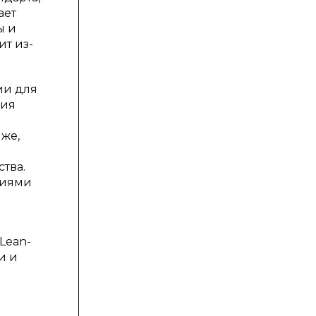
ает
ы и
т из-
ии для
ния
же,
тва.
циями
Lean-
и и