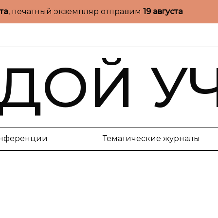
ста
, печатный экземпляр отправим
19 августа
ДОЙ У
нференции
Тематические журналы