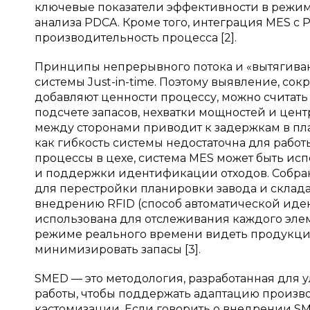
ключевые показатели эффективности в режим
анализа PDCA. Кроме того, интеграция MES с
производительность процесса [2].
Принципы непрерывного потока и «вытягива
системы Just-in-time. Поэтому выявление, со
добавляют ценности процессу, можно считать 
подсчете запасов, нехватки мощностей и цент
между сторонами приводит к задержкам в пл
как гибкость системы недостаточна для раб
процессы в цехе, система MES может быть ис
и поддержки идентификации отходов. Собра
для перестройки планировки завода и склада
внедрению RFID (способ автоматической иде
использована для отслеживания каждого элем
режиме реального времени видеть продукци
минимизировать запасы [3].
SMED — это методология, разработанная для
работы, чтобы поддержать адаптацию произв
кастомизации. Если говорить о внедрении S