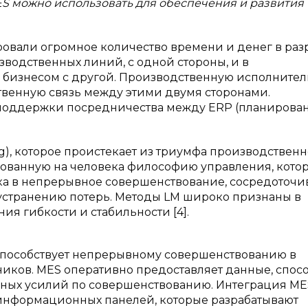
ES можно использовать для обеспечения и развития
овали огромное количество времени и денег в раз
водственных линий, с одной стороны, и в
 бизнесом с другой. Производственную исполните
ственную связь между этими двумя сторонами.
я поддержки посредничества между ERP (планирова
g), которое проистекает из триумфа производствен
рованную на человека философию управления, кото
ка в непрерывное совершенствование, сосредоточ
 устранению потерь. Методы LM широко признаны в
я гибкости и стабильности [4].
 способствует непрерывному совершенствованию в
ников. MES оперативно предоставляет данные, спос
ных усилий по совершенствованию. Интеграция ME
информационных панелей, которые разрабатывают