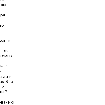
ожет
аря
то
ования
 для
няемых
 MES
и
ации и
х. В то
ы и
бщей
рованию