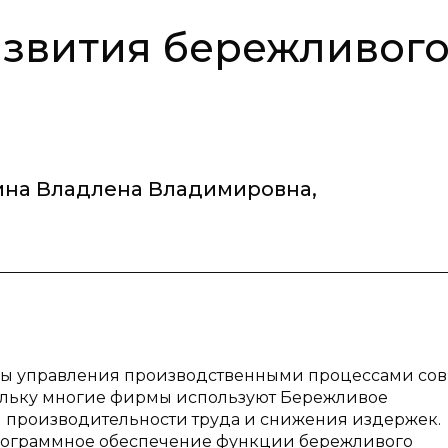
азвития бережливог
ина Владлена Владимировна
,
емы управления производственными процессами со
ольку многие фирмы используют Бережливое
я производительности труда и снижения издержек.
рограммное обеспечение функции бережливого