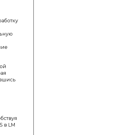
работку
льную
ние
ной
рая
ившись
обствуя
S в LM