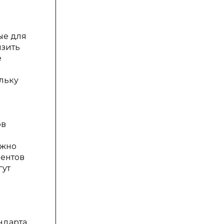
ые для
изить
е
льку
ов
ожно
нентов
гут
ндарта,