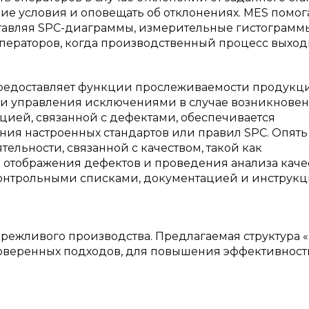
ие условия и оповещать об отклонениях. MES помог
тавляя SPC-диаграммы, измерительные гистограмм
ператоров, когда производственный процесс выходи
 предоставляет функции прослеживаемости продукц
 и управления исключениями в случае возникнове
ией, связанной с дефектами, обеспечивается
ия настроенных стандартов или правил SPC. Опять 
ельности, связанной с качеством, такой как
 отображения дефектов и проведения анализа качес
 контрольными списками, документацией и инструк
ежливого производства. Предлагаемая структура «
роверенных подходов, для повышения эффективност