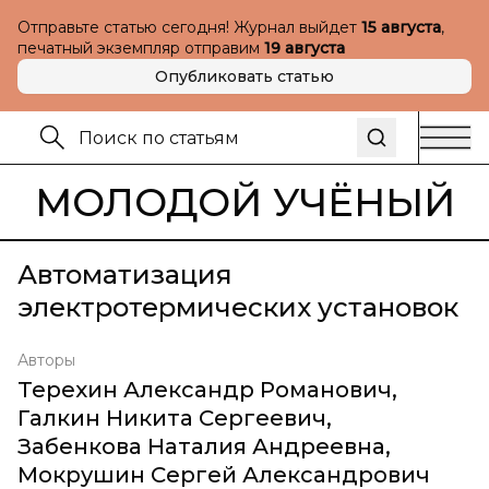
Отправьте статью сегодня! Журнал выйдет
15 августа
,
печатный экземпляр отправим
19 августа
Опубликовать статью
МОЛОДОЙ УЧЁНЫЙ
Автоматизация
электротермических установок
Авторы
Терехин Александр Романович
,
Галкин Никита Сергеевич
,
Забенкова Наталия Андреевна
,
Мокрушин Сергей Александрович