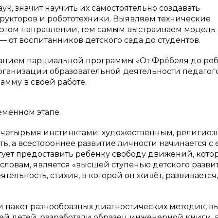
ук, значит научить их самостоятельно создавать
рукторов и робототехники. Выявляем технические
 этом направлении, тем самым выстраиваем модель
— от воспитанников детского сада до студентов.
анием парциальной программы «От Фрёбеля до роб
рганизации образовательной деятельности педагого
мму в своей работе.
еменном этапе.
 четырьмя инстинктами: художественным, религиоз
ь, а всестороннее развитие личности начинается с 
тует предоставить ребёнку свободу движений, кото
о словам, является «высшей ступенью детского разви
тельность, стихия, в которой он живёт, развивается,
и пакет разнообразных диагностических методик, 
ей детей, разработали образец инженерной книги, 