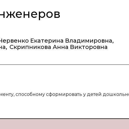
инженеров
Червенко Екатерина Владимировна
,
на
,
Скрипникова Анна Викторовна
менту, способному сформировать у детей дошкольн