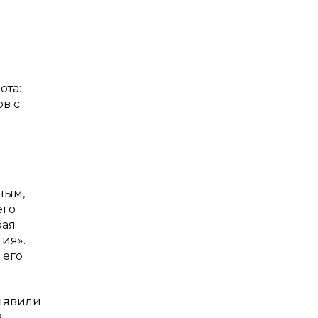
ота:
в с
ным,
его
рая
тия».
 его
выявили
в