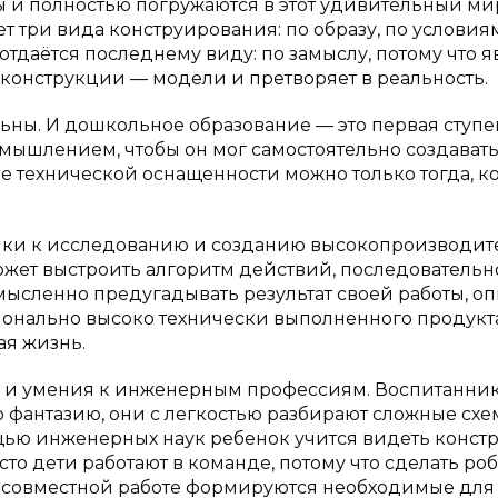
 и полностью погружаются в этот удивительный ми
т три вида конструирования: по образу, по условия
тдаётся последнему виду: по замыслу, потому что я
 конструкции — модели и претворяет в реальность.
ьны. И дошкольное образование — это первая ступе
 мышлением, чтобы он мог самостоятельно создават
е технической оснащенности можно только тогда, к
ылки к исследованию и созданию высокопроизводи
ожет выстроить алгоритм действий, последовательн
мысленно предугадывать результат своей работы, о
ионально высоко технически выполненного продукт
ая жизнь.
я и умения к инженерным профессиям. Воспитанни
 фантазию, они с легкостью разбирают сложные схе
ощью инженерных наук ребенок учится видеть конс
Часто дети работают в команде, потому что сделать ро
 совместной работе формируются необходимые для