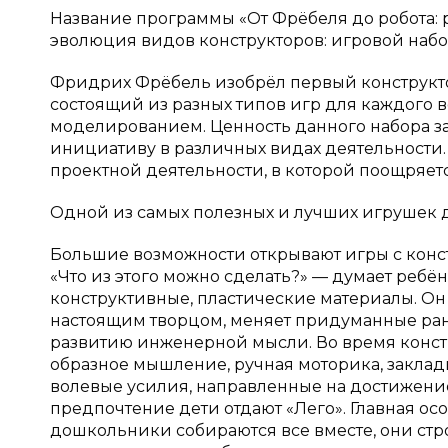
Название программы «От Фрёбеля до робота: 
эволюция видов конструкторов: игровой набо
Фридрих Фрёбель изобрёл первый конструктор
состоящий из разных типов игр для каждого в
моделированием. Ценность данного набора зак
инициативу в различных видах деятельности
проектной деятельности, в которой поощряет
Одной из самых полезных и лучших игрушек д
Большие возможности открывают игры с конст
«Что из этого можно сделать?» — думает ребё
конструктивные, пластические материалы. Он
настоящим творцом, меняет придуманные ранее
развитию инженерной мысли. Во время конст
образное мышление, ручная моторика, заклад
волевые усилия, направленные на достижение 
предпочтение дети отдают «Лего». Главная осо
дошкольники собираются все вместе, они стро