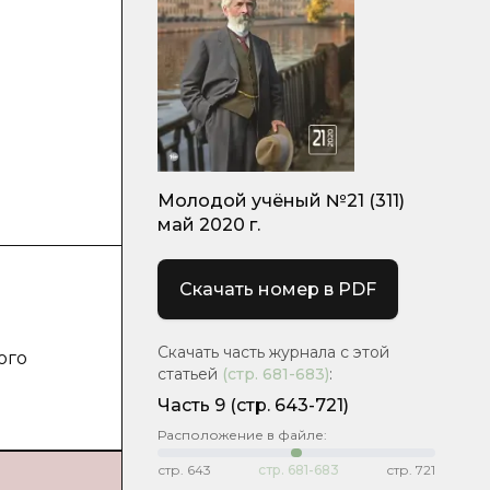
Молодой учёный №21 (311)
май 2020 г.
Скачать номер в PDF
Скачать часть журнала с этой
ого
статьей
(стр.
681-683
)
:
Часть 9
(стр. 643-721)
Расположение в файле:
стр.
643
стр.
681-683
стр.
721