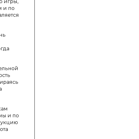
р игры,
м и по
вляется
нь
ь
огда
тельной
ость
пираясь
а
кам
мы и по
трукцию
бота