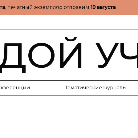
ста
, печатный экземпляр отправим
19 августа
ДОЙ У
нференции
Тематические журналы