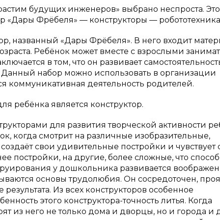
растим будущих инженеров» выбрано неспроста. Это
р «Дары Фрёбеля» — конструкторы — робототехника
, названный «Дары Фрёбеля». В него входит матер
озраста. Ребёнок может вместе с взрослыми занима
лючается в том, что он развивает самостоятельность
. Данный набор можно использовать в организации
ся коммуникативная деятельность родителей.
ля ребёнка является конструктор.
рукторами для развития творческой активности ре
нок, когда смотрит на различные изобразительные,
 создаёт свои удивительные постройки и чувствует 
 постройки, на другие, более сложные, что способ
руирования у дошкольника развивается воображен
ываются основы трудолюбия. Он сосредоточен, про
результата. Из всех конструкторов особенное
бенность этого конструктора-точность литья. Когда
ят из него не только дома и дворцы, но и города и 