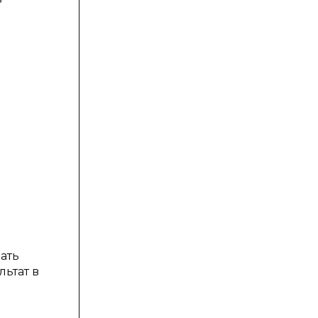
ать
ьтат в