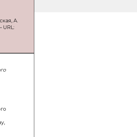
кая, А.
— URL:
го
ого
у,