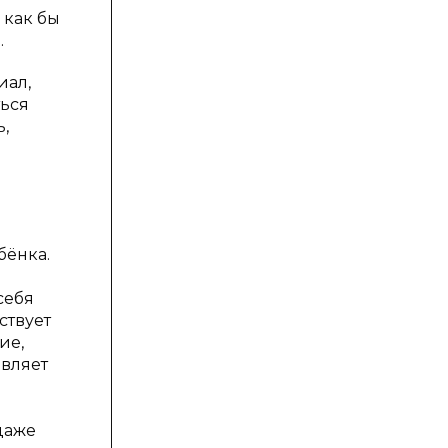
 как бы
.
иал,
ться
,
бёнка.
себя
ствует
ие,
являет
даже