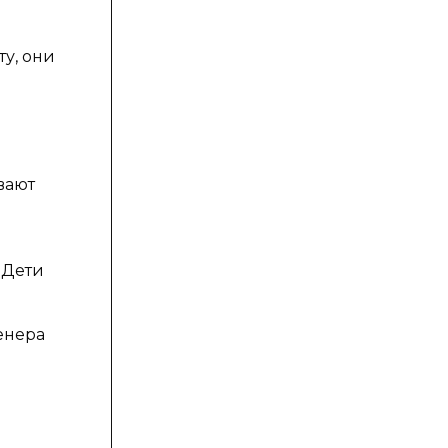
в
у, они
вают
 Дети
енера