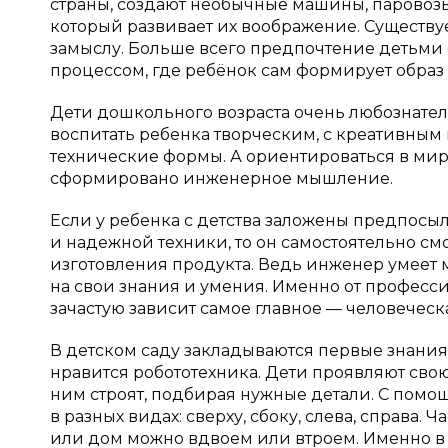
страны, создают необычные машины, паровозы
который развивает их воображение. Существуе
замыслу. Больше всего предпочтение детьми о
процессом, где ребёнок сам формирует образ
Дети дошкольного возраста очень любознател
воспитать ребенка творческим, с креативным
технические формы. А ориентироваться в мир
сформировано инженерное мышление.
Если у ребенка с детства заложены предпос
и надежной техники, то он самостоятельно см
изготовления продукта. Ведь инженер умеет 
на свои знания и умения. Именно от професс
зачастую зависит самое главное — человеческ
В детском саду закладываются первые знани
нравится робототехника. Дети проявляют свою
ним строят, подбирая нужные детали. С пом
в разных видах: сверху, сбоку, слева, справа. 
или дом можно вдвоем или втроем. Именно в