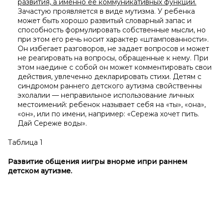
развития, а
именно ее коммуникативных функций.
Зачастую проявляется в виде мутизма. У ребенка
может быть хорошо развитый словарный запас и
способность формулировать собственные мысли, но
при этом его речь носит характер «штампованности».
Он избегает разговоров, не задает вопросов и может
не реагировать на вопросы, обращенные к нему. При
этом наедине с собой он может комментировать свои
действия, увлеченно декларировать стихи. Детям с
синдромом раннего детского аутизма свойственны
эхолалии — неправильное использование личных
местоимений: ребенок называет себя на «ты», «она»,
«он», или по имени, например: «Сережа хочет пить.
Дай Сереже воды».
Таблица 1
Развитие общения и
игры в
норме и
при раннем
детском аутизме.