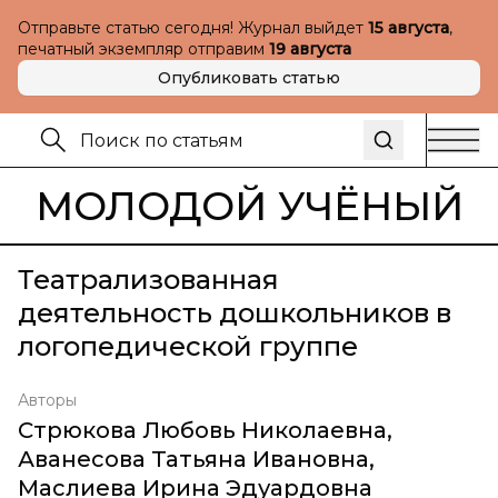
Отправьте статью сегодня! Журнал выйдет
15 августа
,
печатный экземпляр отправим
19 августа
Опубликовать статью
МОЛОДОЙ УЧЁНЫЙ
Театрализованная
деятельность дошкольников в
логопедической группе
Авторы
Стрюкова Любовь Николаевна
,
Аванесова Татьяна Ивановна
,
Маслиева Ирина Эдуардовна