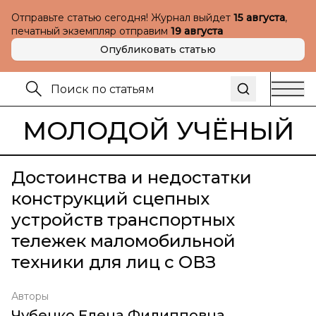
Отправьте статью сегодня! Журнал выйдет
15 августа
,
печатный экземпляр отправим
19 августа
Опубликовать статью
МОЛОДОЙ УЧЁНЫЙ
Достоинства и недостатки
конструкций сцепных
устройств транспортных
тележек маломобильной
техники для лиц с ОВЗ
Авторы
Чубенко Елена Филипповна
,