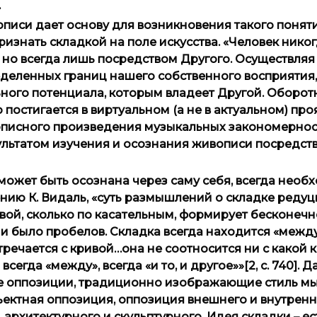
.
иси дает основу для возникновения такого поняти
ризнать складкой на поле искусства. «Человек никог
 но всегда лишь посредством Другого. Осуществляя
еленных границ нашего собственного восприятия,
ного потенциала, которым владеет Другой. Оборот
постигается в виртуальном (а не в актуальном) про
вописного произведения музыкальных закономерност
езультатом изучения и осознания живописи посредст
 может быть осознана через саму себя, всегда необ
ению К. Видаль, «суть размышлений о складке реду
ривой, сколько по касательным, формирует бесконеч
ни было пробелов. Складка всегда находится «межд
стречается с кривой…она не соотносится ни с какой
 всегда «между», всегда «и то, и другое»»[2, с. 740]. 
ые оппозиции, традиционно изображающие стиль 
ектная оппозиция, оппозиция внешнего и внутренн
архитектурного и скульптурного. Идея складки – ес