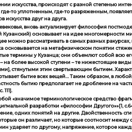
ии искусства, происходят с разной степенью инте
 где-то уплотненным, где-то разряженным, появляе
 искусства друг на друга.
евековья, вновь актуализирует философия постмодер
й Кузанский) основывает на идее многомерности мир
щее можно рассматривать в самых разных ракурсах,
ка основывается на метафизическом понятии стяже
тые термины у Кузанца; они объемлют собой всю ег
– на более высокой ступени – те нижестоящие виды
ями], стянутыми этим свертывающим бытием. Хара
ертывает бытие всех вещей… Таким образом, в любо
астность бытию предполагает не дробление на части
111].
собой «значимое терминологическое средство фраг
гмальной разработки «философии Другого»»[1, с.64
ние, одних понятий на другие. Двойственность сг
торые он различает, но которые соотносит между с
мин ударяет по другому, напряжение, которое каж