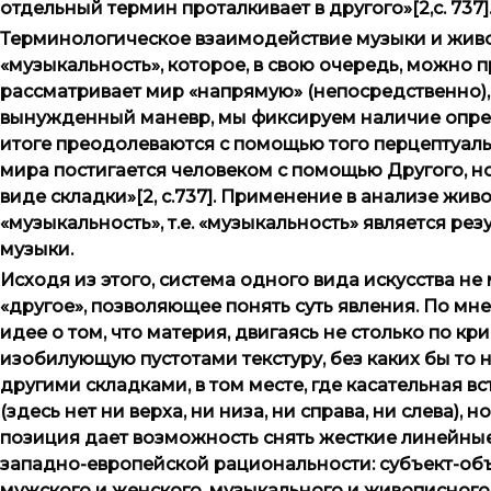
отдельный термин проталкивает в другого»[2,с. 737]
Терминологическое взаимодействие музыки и живоп
«музыкальность», которое, в свою очередь, можно п
рассматривает мир «напрямую» (непосредственно),
вынужденный маневр, мы фиксируем наличие опред
итоге преодолеваются с помощью того перцептуаль
мира постигается человеком с помощью Другого, но 
виде складки»[2, с.737]. Применение в анализе жи
«музыкальность», т.е. «музыкальность» является р
музыки.
Исходя из этого, система одного вида искусства не
«другое», позволяющее понять суть явления. По мн
идее о том, что материя, двигаясь не столько по к
изобилующую пустотами текстуру, без каких бы то 
другими складками, в том месте, где касательная в
(здесь нет ни верха, ни низа, ни справа, ни слева), но
позиция дает возможность снять жесткие линейн
западно-европейской рациональности: субъект-объ
мужского и женского, музыкального и живописного, 