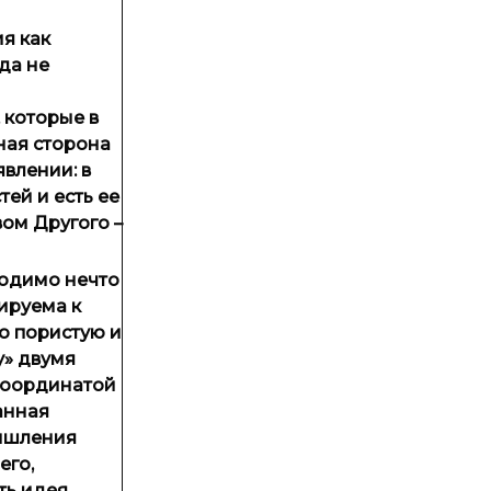
я как
да не
 которые в
ная сторона
явлении: в
ей и есть ее
вом Другого –
ходимо нечто
цируема к
но пористую и
у» двумя
 координатой
Данная
мышления
его,
ть идея