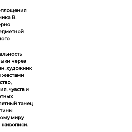
воплощения
ника В.
ерно
редметной
ного
кальность
зыки через
н, художник
и жестами
ство,
я, чувств и
етных
летный танец
ртины
кому миру
и живописи.