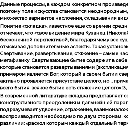
Данные процессы, в каждом конкретном произведен
поэтому поле искусства становится неоднородным,
множество вариантов наслоения, складывания видов
Понятие «складка», известное еще со времен средн
отмечает, что «свое видение мира Кузанец (Никола
бесконечной перспективой, благодаря чему все су
отыскивая дополнительные аспекты. Такая установ
Свертывание, развертывание, стяжение – самые час
метафизику. Свертывающее бытие содержит в себе 
которые становятся развертываниями [экспликаци
примером является Бог, который в своем бытии св
активно проявляется присутствие целого, но… прич
всего бытия: всякое бытие есть стяжение целого»[3, с. 
В современной литературе складка представляет 
конструктивного преодоления и дальнейшей паради
подразумевает удвоение, отражение, взаимоналоже
воспроизводится необходимо по двум сторонам, ко
различии: «раскол которым каждый отдельный тер