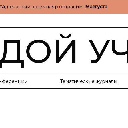
ста
, печатный экземпляр отправим
19 августа
ДОЙ У
нференции
Тематические журналы