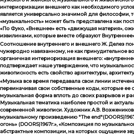
интериоризации внешнего как необходимого услов
является универсально значимой для философии, т
«музыкальность» может быть представлена как по
«По Фуко, «Внешнее» есть «движущая материя», о
извилинами, которые вместе образуют Внутреннее»[2
Соотношение внутреннего и внешнего Ж. Делез по
чужеродно навязанному, не как принудительное воз
органичная интериоризация внешнего: «внутреннее
подтверждает наше утверждение, что музыкальность
живописность есть свойство архитектуры, архитектур
«Музыка все время передавала свои линии истече
переиначивая свои собственные коды, которые ее с
музыкальная форма вплоть до своих разрывов и рас
Музыкальная тематика наиболее простой и актуал
современной живописи. Художник А.В. Возжеников (
музыкальному произведению "The end"(DOORS)1967
огонь» (DOORS)1967г.», «Композиция по музыкально
абстрактные композиции, на которых ощущение зву