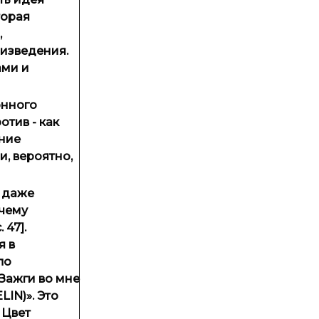
торая
,
оизведения.
ами и
онного
тив - как
ение
, вероятно,
, даже
очему
 47].
я в
по
Зажги во мне
IN)». Это
 Цвет