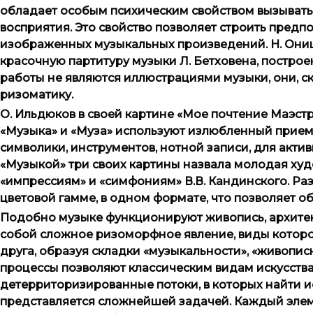
обладает особым психическим свойством вызывать 
восприятия. Это свойство позволяет строить пред
изображенных музыкальных произведений. Н. Онищен
красочную партитуру музыки Л. Бетховена, построе
работы не являются иллюстрациями музыки, они, ск
ризоматику.
О. Ильдюков в своей картине «Мое почтение Маэстро»
«Музыка» и «Муза» используют излюбленный прием
символики, инструментов, нотной записи, для акт
«Музыкой» три своих картины назвала молодая ху
«импрессиям» и «симфониям» В.В. Кандинского. Р
цветовой гамме, в одном формате, что позволяет о
Подобно музыке функционируют живопись, архитекту
собой сложное ризоморфное явление, виды которо
друга, образуя складки «музыкальности», «живописн
процессы позволяют классическим видам искусств
детерриторизированные потоки, в которых найти и
представляется сложнейшей задачей. Каждый элем