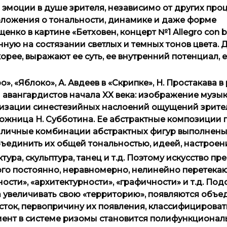
эмоции в душе зрителя, независимо от других про
положения о тональности, динамике и даже форме
ко в картине «Бетховен, концерт №1 Allegro con b
нную на состязании светлых и темных тонов цвета.
орее, выражают ее суть, ее внутренний потенциал, 
, «Яблоко», А. Авдеев в «Скрипке», Н. Простакава в
 авангардистов начала XX века: изображение музы
ивизации синестезийных наслоений ощущений зрите
дожница Н. Субботина. Ее абстрактные композиции
азличные комбинации абстрактных фигур выполнены
бъединить их общей тональностью, идеей, настроен
ра, скульптура, танец и т.д. Поэтому искусство пр
го постоянно, неравномерно, нелинейно перетекаю
ости», «архитектурности», «графичности» и т.д. По
а увеличивать свою «территорию», появляются объ
сток, первопричину их появления, классифицирова
ент в системе ризомы становится полифункционал