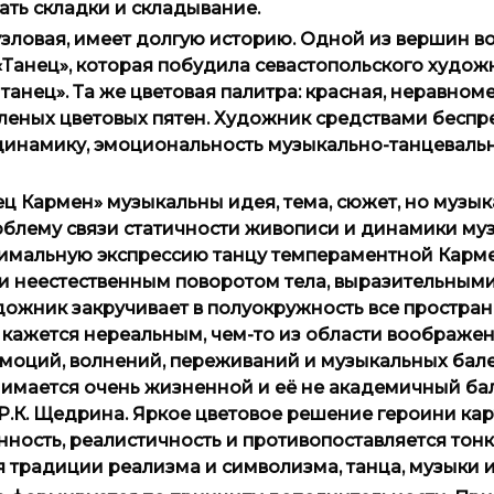
ть складки и складывание.
 узловая, имеет долгую историю. Одной из вершин 
 «Танец», которая побудила севастопольского худож
анец». Та же цветовая палитра: красная, неравном
еленых цветовых пятен. Художник средствами бесп
динамику, эмоциональность музыкально-танцеваль
ец Кармен» музыкальны идея, тема, сюжет, но музы
облему связи статичности живописи и динамики му
имальную экспрессию танцу темпераментной Карме
ти неестественным поворотом тела, выразительным
дожник закручивает в полуокружность все простран
 кажется нереальным, чем-то из области воображени
 эмоций, волнений, переживаний и музыкальных бал
нимается очень жизненной и её не академичный ба
Р.К. Щедрина. Яркое цветовое решение героини ка
нность, реалистичность и противопоставляется тон
ся традиции реализма и символизма, танца, музыки 