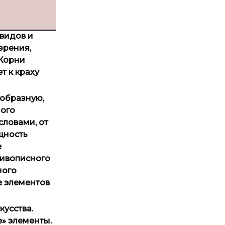
видов и
зрения,
 Корни
т к краху
 образную,
ного
словами, от
щность
е
живописного
ного
е элементов
усства.
» элементы.