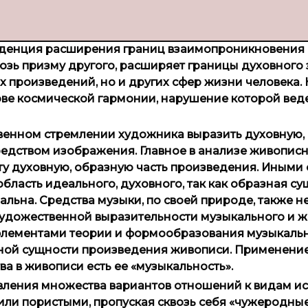
енденция расширения границ взаимопроникновения 
возь призму другого, расширяет границы духовного 
х произведений, но и других сфер жизни человека.
ове космической гармонии, нарушение которой веде
твенном стремлении художника выразить духовную,
редством изображения. Главное в анализе живопис
ту духовную, образную часть произведения. Иными 
бласть идеального, духовного, так как образная су
ьна. Средства музыки, по своей природе, также н
 художественной выразительности музыкального и 
 элементами теории и формообразования музыкаль
азной сущности произведения живописи. Применени
а в живописи есть ее «музыкальность».
ления множества вариантов отношений к видам иск
или пористыми, пропуская сквозь себя «чужеродные