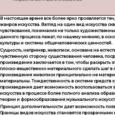
В настоящее время все более ярко проявляется т
жанров искусства. Взгляд на один вид искусства ск
чувствования, понимания не только художественны
данного процесса лежат, по нашему мнению, в осн
культуры и системы общечеловеческих ценностей.
Сущность, например, живописи, основана на естес
чувственную сторону существования человека, пос
произведения заключается в том, чтобы раскрыть э
плоско-вещественно-материального сделать шаг в о
произведения живописи принципиально не материал
материальны. Тождественность в системе средств
произведения дает возможность воспользоваться
искусства в процессе более полного анализа обр
теории и формообразования музыкального искусств
Принцип дополнительности дает возможность появ
Границы видов искусства становятся прозрачными 