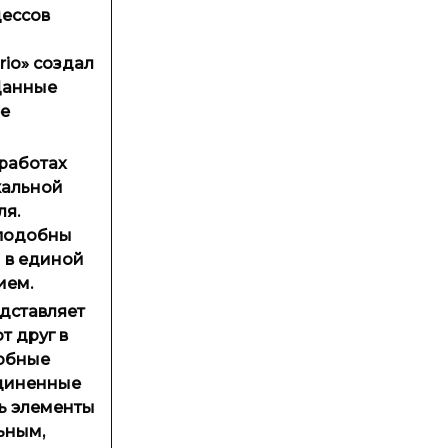
цессов
rio» создал
 Данные
ее
 работах
кальной
ля.
 подобны
 в единой
ием.
едставляет
т друг в
добные
единенные
ть элементы
ьным,