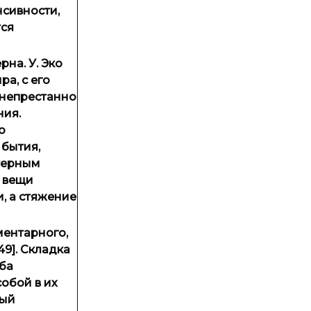
нсивности,
тся
на. У. Эко
а, с его
 непрестанно
ния.
о
 бытия,
ктерным
й вещи
, а стяжение
ментарного,
9]. Складка
иба
обой в их
дый