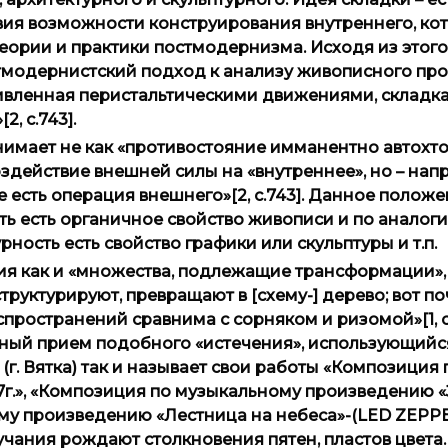
ия возможности конструирования внутреннего, ко
еории и практики постмодернизма. Исходя из этого
стмодернистский подход к анализу живописного пр
живленная перистальтическими движениями, складк
, с.743].
нимает не как «противостояние имманентно автохт
действие внешней силы на «внутреннее», но – напро
 есть операция внешнего»[2, с.743]. Данное полож
 есть органичное свойство живописи и по аналогии
ность есть свойство графики или скульптуры и т.п.
ния как и «множества, подлежащие трансформации»
труктурируют, превращают в [схему-] дерево; вот п
пространений сравнима с сорняком и ризомой»[1, с.
ьный прием подобного «истечения», использующийс
г. Вятка) так и называет свои работы «Композиция 
г.», «Композиция по музыкальному произведению «
му произведению «Лестница на небеса»-(LED ZEPPEL
чания рождают столкновения пятен, пластов цвета.