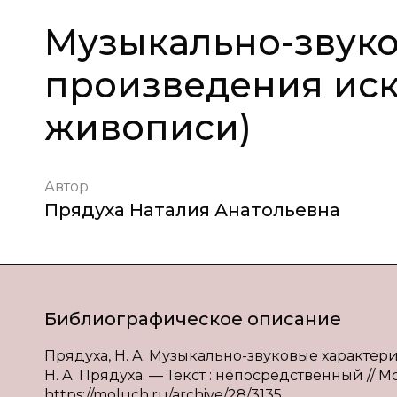
Музыкально-звуко
произведения иск
живописи)
Автор
Прядуха Наталия Анатольевна
Библиографическое описание
Прядуха, Н. А. Музыкально-звуковые характер
Н. А. Прядуха. — Текст : непосредственный // Мо
https://moluch.ru/archive/28/3135.