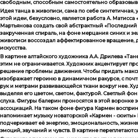
свободным, способным самостоятельно образовыва
Идея танца в живописи, сама по себе синтетичная,
этой идеи, безусловно, является работа А. Матисса
Мартьянова создать свой абстрактный «Последний т
закрученная спираль, на фоне мерцания синих и з
живописи воссоздал аффектированное вращение, 
искусства.
В картине алтайского художника А.А. Дрилева «Тан
этим не ограничивается. Художник акцентирует пр
решение проблемы движения. Чтобы придать макс
изображает героиню в динамичном ракурсе, с поч
рук и метрами развивающейся ткани вокруг нее. Ху
выделяя его цветом, светом, фактурой. Светлый фон
слуха. Фигуры балерин проносятся в этой воронке
ассоциаций. На таком фоне фигура Кармен воспри
напоминает музыку новаторской «Кармен - сюиты» 
подчеркивает её энергию, эмоциональность, жизне
эмоций, звучаний и чувств. В картине переплетают