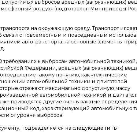
 допустимых выбросов вредных (загрязняющих) ве
атмосферный воздух» (подготовлен Минприроды Ро
транспорта на окружающую среду. Транспорт играе
В связи с повсеместным и повседневным использов
лиянием автотранспорта на основные элементы пр
д.
«О требованиях к выбросам автомобильной техникой,
ссийской Федерации, вредных (загрязняющих) вещ
ое определение такому понятию, как «технические
тношении автомобильной техники и двигателей
которые отражают максимально допустимую массу
 произведенной автомобильной техникой и двигате
ак же приводятся другие очень важные определения
кационный код, характеризующий автомобильную т
сти от уровня выбросов.
кументу, подразделяется на следующие типы: