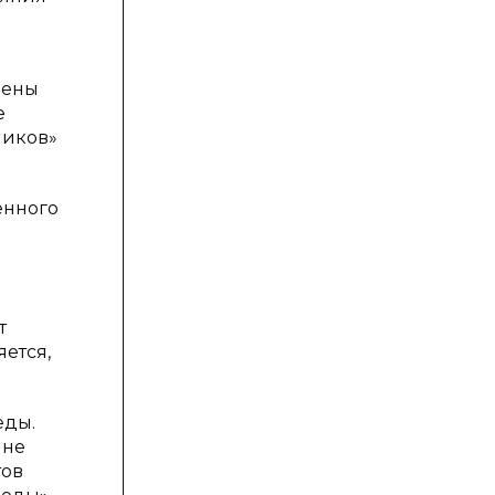
лены
е
ников»
енного
т
яется,
еды.
 не
тов