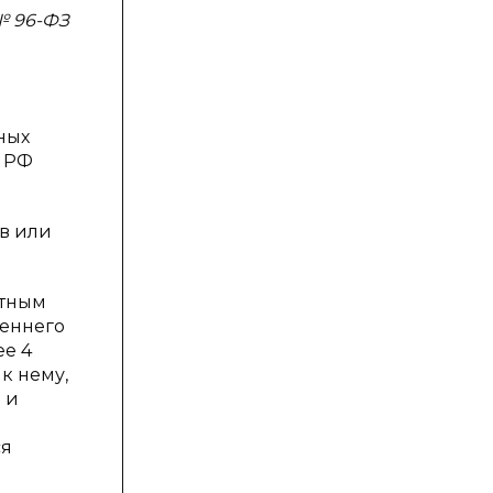
№ 96-ФЗ
ных
Д РФ
ов или
ртным
реннего
ее 4
к нему,
 и
ся