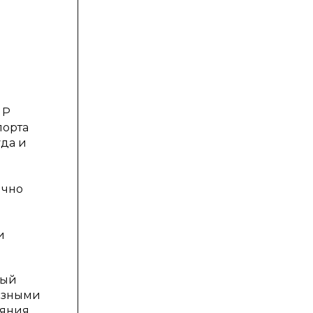
 Р
порта
уда и
ично
и
ный
разными
ояния