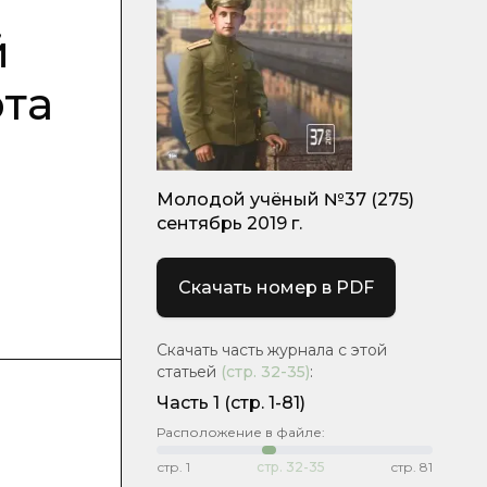
й
рта
Молодой учёный №37 (275)
сентябрь 2019 г.
Скачать номер в PDF
Скачать часть журнала с этой
статьей
(стр.
32-35
)
:
Часть 1
(стр. 1-81)
Расположение в файле:
стр.
1
стр.
32-35
стр.
81
и