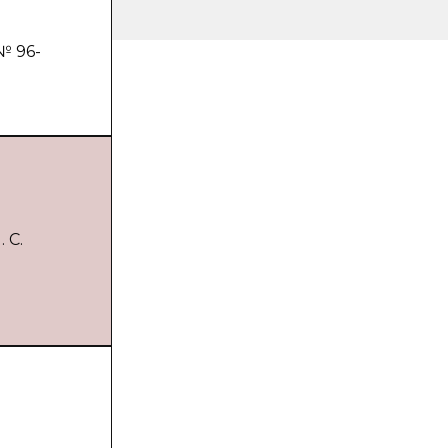
№ 96-
 С.