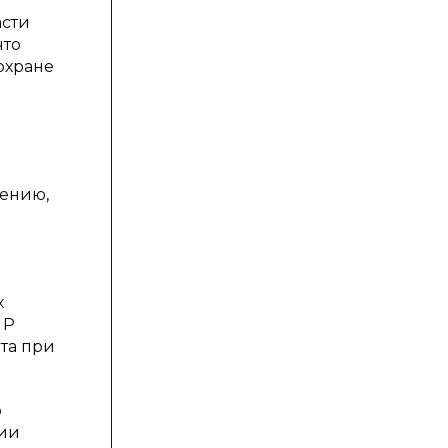
асти
что
охране
нению,
х
 Р
та при
о
нии