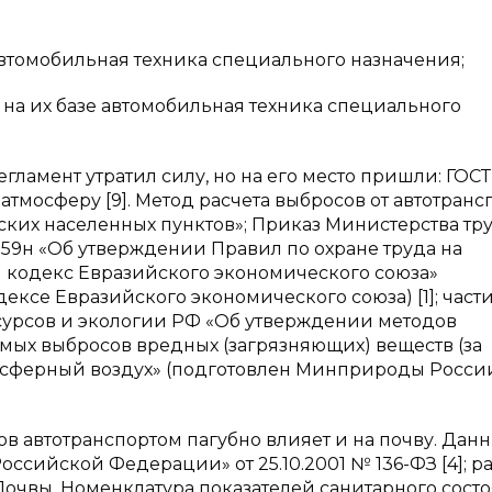
 автомобильная техника специального назначения;
я на их базе автомобильная техника специального
ламент утратил силу, но на его место пришли: ГОСТ
атмосферу [9]. Метод расчета выбросов от автотранс
ких населенных пунктов»; Приказ Министерства тр
 59н «Об утверждении Правил по охране труда на
й кодекс Евразийского экономического союза»
ексе Евразийского экономического союза) [1]; част
урсов и экологии РФ «Об утверждении методов
ых выбросов вредных (загрязняющих) веществ (за
осферный воздух» (подготовлен Минприроды Росси
сов автотранспортом пагубно влияет и на почву. Дан
ссийской Федерации» от 25.10.2001 № 136-ФЗ [4]; 
. Почвы. Номенклатура показателей санитарного сост