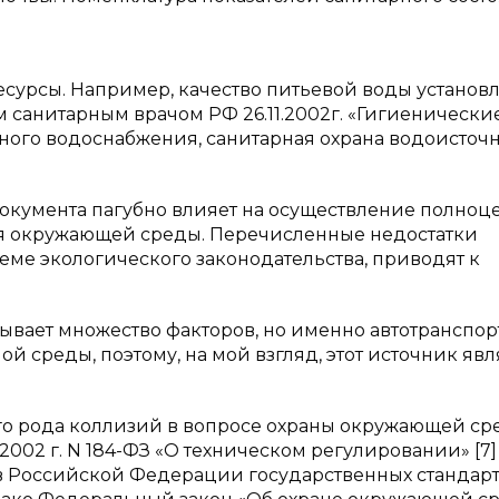
есурсы. Например, качество питьевой воды установ
ым санитарным врачом РФ 26.11.2002г. «Гигиенически
ного водоснабжения, санитарная охрана водоисточ
окумента пагубно влияет на осуществление полноц
ия окружающей среды. Перечисленные недостатки
еме экологического законодательства, приводят к
вает множество факторов, но именно автотранспор
 среды, поэтому, на мой взгляд, этот источник явл
го рода коллизий в вопросе охраны окружающей ср
002 г. N 184-ФЗ «О техническом регулировании» [7]
в Российской Федерации государственных стандар