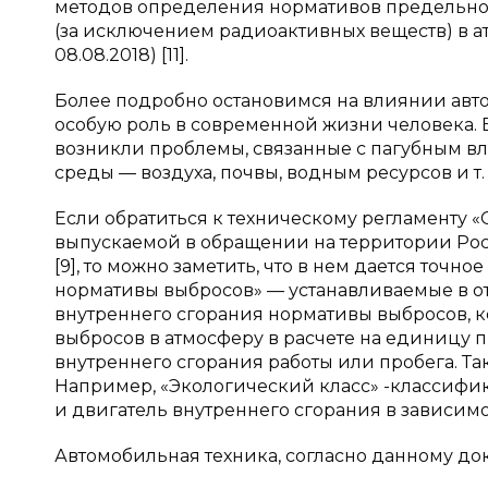
методов определения нормативов предельно
(за исключением радиоактивных веществ) в 
08.08.2018) [11].
Более подробно остановимся на влиянии авто
особую роль в современной жизни человека. 
возникли проблемы, связанные с пагубным в
среды — воздуха, почвы, водным ресурсов и т. 
Если обратиться к техническому регламенту 
выпускаемой в обращении на территории Ро
[9], то можно заметить, что в нем дается точн
нормативы выбросов» — устанавливаемые в о
внутреннего сгорания нормативы выбросов, 
выбросов в атмосферу в расчете на единицу
внутреннего сгорания работы или пробега. Т
Например, «Экологический класс» -классифи
и двигатель внутреннего сгорания в зависимо
Автомобильная техника, согласно данному до