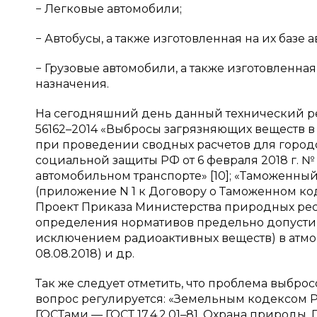
− Легковые автомобили;
− Автобусы, а также изготовленная на их базе
− Грузовые автомобили, а также изготовленна
назначения.
На сегодняшний день данный технический рег
56162–2014 «Выбросы загрязняющих веществ в 
при проведении сводных расчетов для городс
социальной защиты РФ от 6 февраля 2018 г. №
автомобильном транспорте» [10]; «Таможенны
(приложение N 1 к Договору о Таможенном код
Проект Приказа Министерства природных рес
определения нормативов предельно допустим
исключением радиоактивных веществ) в атм
08.08.2018) и др.
Так же следует отметить, что проблема выбро
вопрос регулируется: «Земельным кодексом Ро
ГОСТами — ГОСТ 17.4.2.01–81. Охрана природы