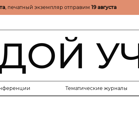
ста
, печатный экземпляр отправим
19 августа
ДОЙ У
нференции
Тематические журналы