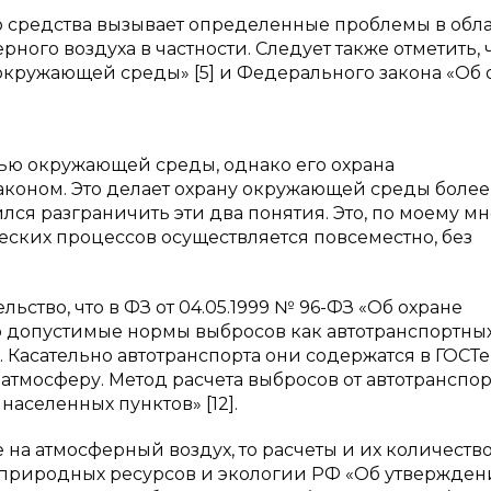
 средства вызывает определенные проблемы в обл
ого воздуха в частности. Следует также отметить, 
кружающей среды» [5] и Федерального закона «Об 
ью окружающей среды, однако его охрана
коном. Это делает охрану окружающей среды более
ся разграничить эти два понятия. Это, по моему м
еских процессов осуществляется повсеместно, без
ьство, что в ФЗ от 04.05.1999 № 96-ФЗ «Об охране
о допустимые нормы выбросов как автотранспортны
. Касательно автотранспорта они содержатся в ГОСТе
атмосферу. Метод расчета выбросов от автотранспор
аселенных пунктов» [12].
на атмосферный воздух, то расчеты и их количеств
 природных ресурсов и экологии РФ «Об утвержде