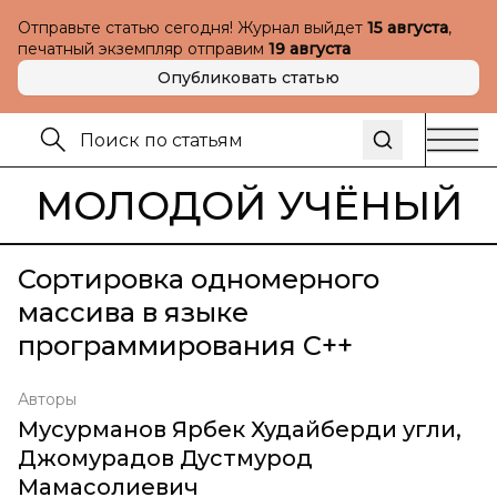
Отправьте статью сегодня! Журнал выйдет
15 августа
,
печатный экземпляр отправим
19 августа
Опубликовать статью
МОЛОДОЙ УЧЁНЫЙ
Сортировка одномерного
массива в языке
программирования C++
Авторы
Мусурманов Ярбек Худайберди угли
,
Джомурадов Дустмурод
Мамасолиевич