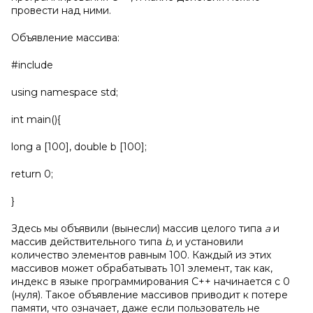
провести над ними.
Объявление массива:
#include
using namespace std;
int main(){
long a [100], double b [100];
return 0;
}
Здесь мы объявили (вынесли) массив целого типа
a
и
массив действительного типа
b
, и установили
количество элементов равным 100. Каждый из этих
массивов может обрабатывать 101 элемент, так как,
индекс в языке программирования C++ начинается с 0
(нуля). Такое объявление массивов приводит к потере
памяти, что означает, даже если пользователь не