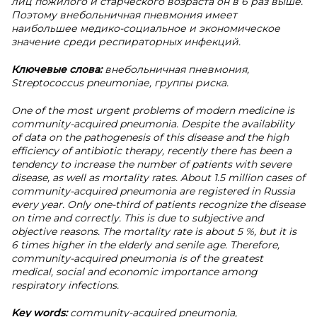
лиц пожилого и старческого возраста он в 6 раз выше.
Поэтому внебольничная пневмония имеет
наибольшее медико-социальное и экономическое
значение среди респираторных инфекций.
Ключевые слова:
внебольничная пневмония,
Streptococcus pneumoniaе, группы риска.
One of the most urgent problems of modern medicine is
community-acquired pneumonia. Despite the availability
of data on the pathogenesis of this disease and the high
efficiency of antibiotic therapy, recently there has been a
tendency to increase the number of patients with severe
disease, as well as mortality rates. About 1.5 million cases of
community-acquired pneumonia are registered in Russia
every year. Only one-third of patients recognize the disease
on time and correctly. This is due to subjective and
objective reasons. The mortality rate is about 5 %, but it is
6 times higher in the elderly and senile age. Therefore,
community-acquired pneumonia is of the greatest
medical, social and economic importance among
respiratory infections.
Key words:
community-acquired pneumonia,