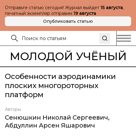
Отправьте статью сегодня! Журнал выйдет
15 августа
,
печатный экземпляр отправим
19 августа
Опубликовать статью
МОЛОДОЙ УЧЁНЫЙ
Особенности аэродинамики
плоских многороторных
платформ
Авторы
Сенюшкин Николай Сергеевич
,
Абдуллин Арсен Яшарович