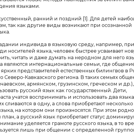
адения языками.
усственный, ранний и поздний [1]. Для детей наибо
м, так как другие виды возникают при осознанной
ыка.
адании индивида в языковую среду, например, пр
еди носителей языка, человек быстрее усваивает но
рить, читать и даже думать на неродном для него яз
а являются интернациональные семьи, где общени
 ярких представителей естественных билингвов в 
го Северо-Кавказского региона. В таких семьях общ
аевском, армянском, грузинском, греческом и др.), 
зовать русский язык как государственный. Дети,
аста учатся воспринимать и использовать два языка
х сливаются в одну, а слова приобретают несколько
языка, на котором они произносятся. При этом родн
й план, а русский язык приобретает статус доминир
нимание уделяется грамоте русского языка, в то вр
льзуется лишь при общении с определенной группо