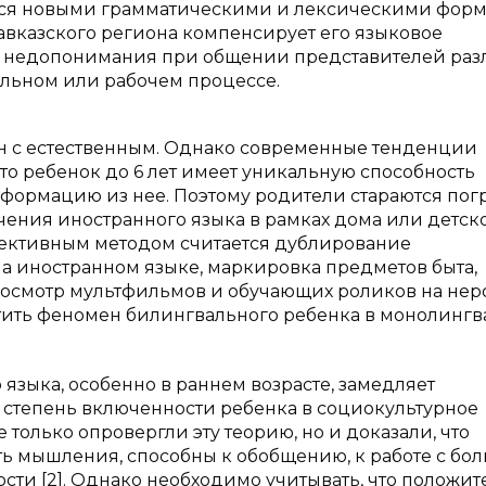
ется новыми грамматическими и лексическими форм
авказского региона компенсирует его языковое
е недопонимания при общении представителей раз
ельном или рабочем процессе.
ан с естественным. Однако современные тенденции
что ребенок до 6 лет имеет уникальную способность
формацию из нее. Поэтому родители стараются пог
учения иностранного языка в рамках дома или детск
фективным методом считается дублирование
на иностранном языке, маркировка предметов быта,
 просмотр мультфильмов и обучающих роликов на не
етить феномен билингвального ребенка в монолинг
 языка, особенно в раннем возрасте, замедляет
т степень включенности ребенка в социокультурное
только опровергли эту теорию, но и доказали, что
ь мышления, способны к обобщению, к работе с бо
сти [2]. Однако необходимо учитывать, что положи