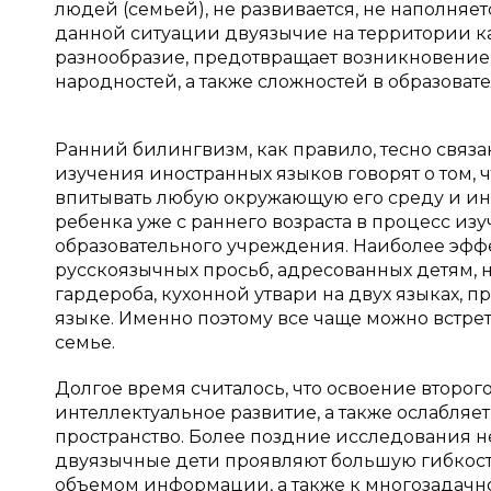
людей (семьей), не развивается, не наполня
данной ситуации двуязычие на территории к
разнообразие, предотвращает возникновени
народностей, а также сложностей в образоват
Ранний билингвизм, как правило, тесно связ
изучения иностранных языков говорят о том, 
впитывать любую окружающую его среду и ин
ребенка уже с раннего возраста в процесс из
образовательного учреждения. Наиболее эф
русскоязычных просьб, адресованных детям, 
гардероба, кухонной утвари на двух языках,
языке. Именно поэтому все чаще можно встр
семье.
Долгое время считалось, что освоение второго
интеллектуальное развитие, а также ослабляе
пространство. Более поздние исследования не 
двуязычные дети проявляют большую гибкост
объемом информации, а также к многозадачно