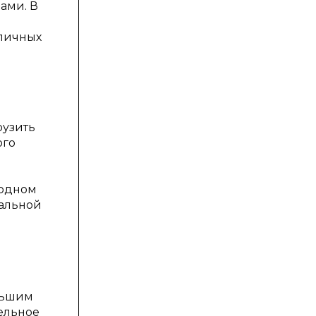
ами. В
личных
рузить
ого
родном
вальной
льшим
тельное