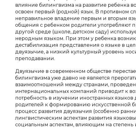
влияние билингвизма на развитие ребенка воз
освоен первый (родной) язык. В противном сл
неправильное владение первым и вторым язык
общения с ребенком родители употребляют пр
другой среде (школе, детском саду) использ
неродным языком. При этом у ребенка возник
дестабилизация представления о языке в цело
двуязычие, а низкий культурный уровень нос
преподавании.
Двуязычие в современном обществе перестае
билингвизма уже давно не является прерогат
взаимоотношений между странами, проведе
интернациональных компаний приводит к во
потребность в изучении иностранных языков д
родителей к формированию искусственной би
процесс развития двуязычия (особенно ранни
лингвистическим аспектам развития языковых
социальным аспектам, влияющим на степень 