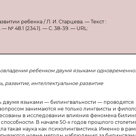
витии ребенка / Л. И. Старцева. — Текст :
№ 48.1 (234.1). — С. 38-39. — URL:
а овладения ребенком двумя языками одновременно.
, развитие, интеллектуальное развитие
ь двумя языками — билингвальности — проводятся
м вопросом занимаются не только лингвисты и филоло
ресованы в исследовании влияния феномена билин
способности. В начале 50-х годов прошлого столети
а такая наука как психолингвистика. Именно в рам
атываются новые методы наблюдения за билингвами