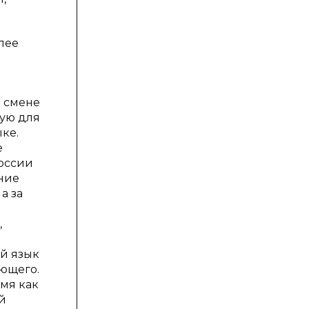
лее
и смене
вую для
ыке.
е
России
ение
а за
,
ой язык
ующего.
емя как
й