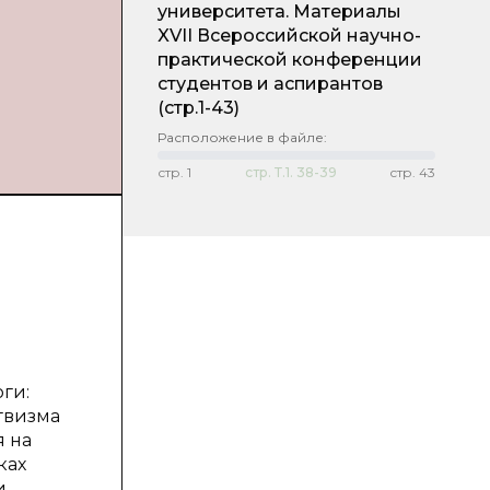
университета. Материалы
XVII Всероссийской научно-
практической конференции
студентов и аспирантов
(стр.1-43)
Расположение в файле:
стр.
1
стр.
Т.1. 38-39
стр.
43
ги:
гвизма
я на
ках
,