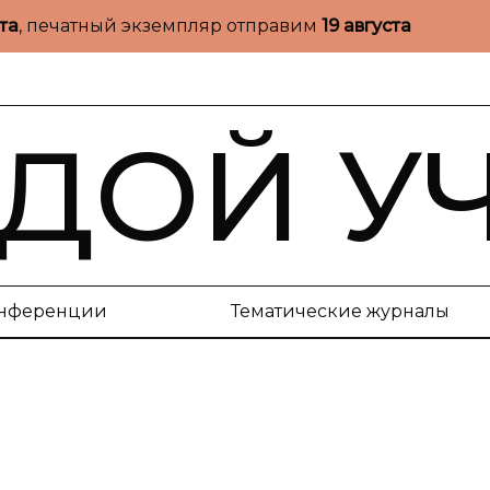
ста
, печатный экземпляр отправим
19 августа
ДОЙ У
нференции
Тематические журналы