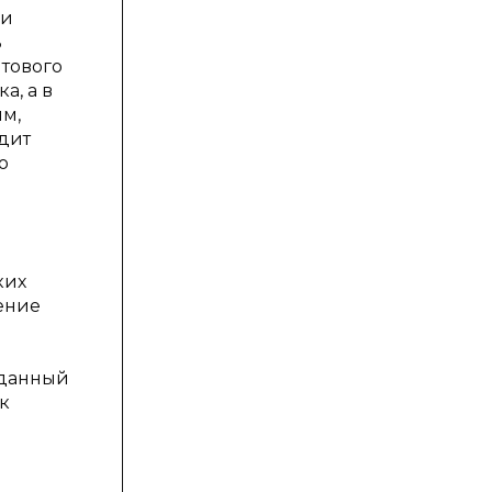
ни
ь
ытового
а, а в
ым,
дит
о
ких
ение
я
 данный
к