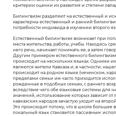
критерии оценки их развития и степени овл
Билингвизм разделяют на естественный и иск
характерны естественный и ранний билингвиз
потребности индивида в изучении второго яз
Естественный билингвизм возникает при поп
места жительства, работы, учебы. Находясь ср
него речь, начинает понимать ее, а затем гово
Другим примером естественного билингвизм
происходит на нескольких языках. Одними из
являются жители Кавказа и, в частности, наше
происходит на родном языке (чеченском, карач
пределами семьи им часто приходится исполь
рожденные в подобных семьях, с раннего возр
вследствие чего обе языковые системы для ни
значений, использование которых зависит от 
кавказских народов зачастую уходит на второ
Это происходит потому, что в школе большее в
локальный язык становится пассивным: испо