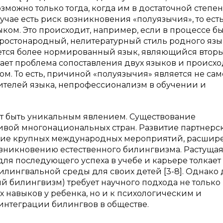
можно только тогда, когда им в достаточной степе
учае есть риск возникновения «полуязычия», то ест
ом. Это происходит, например, если в процессе б
остонародный, нелитературный стиль родного язык
уется более нормированный язык, являющийся втор
ает проблема сопоставления двух языков и происхо
м. То есть, причиной «полуязычия» является не сам
ителей языка, непрофессионализм в обучении и
т быть уникальным явлением. Существование
ивой многонациональных стран. Развитие партнерс
ние крупных международных мероприятий, расшир
зникновению естественного билингвизма. Растуща
ля последующего успеха в учебе и карьере толкает
лингвальной среды для своих детей [3-8]. Однако
й билингвизм) требует научного подхода не только 
 навыков у ребенка, но и к психологическим и
интеграции билингвов в обществе.