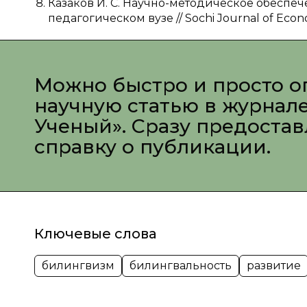
Казаков И. С. Научно-методическое обесп
педагогическом вузе // Sochi Journal of Econom
Можно быстро и просто о
научную статью в журнал
Ученый». Сразу предоста
справку о публикации.
Ключевые слова
билингвизм
билингвальность
развитие