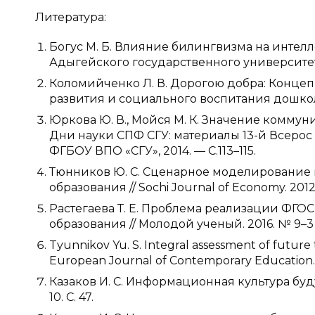
Литература:
Богус М. Б. Влияние билингвизма на интел
Адыгейского государственного университета,
Коломийченко Л. В. Дорогою добра: Конце
развития и социального воспитания дошколь
Юркова Ю. В., Мойся М. К. Значение коммун
Дни науки СПФ СГУ: материалы 13-й Всерос 
ФГБОУ ВПО «СГУ», 2014. — С.113–115.
Тюнников Ю. С. Сценарное моделирование
образования // Sochi Journal of Economy. 2012. 
Растегаева Т. Е. Проблема реализации ФГО
образования // Молодой ученый. 2016. № 9–3 (1
Tyunnikov Yu. S. Integral assessment of future te
European Journal of Contemporary Education. 20
Казаков И. С. Информационная культура буд
10. С. 47.