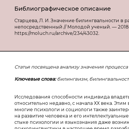
Библиографическое описание
Старцева, Л. И. Значение билингвальности в раз
непосредственный // Молодой ученый. — 2018. — 
https://moluch.ru/archive/234/43032.
Статья посвящена анализу значения процесс
Ключевые слова:
билингвизм, билингвальность
Исследования способности индивида владет
относительно недавно, с начала ХХ века. Эти
многие психологи и социологи также заинте
на развитие человека и его интеллектуальные 
стыке психологии и языкознания даже возникл
психолингвистики в настоящее время разраб