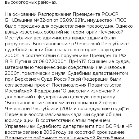
высокогорных районах.
На основании Распоряжения Президента РСФСР
Б.Н.Ельцина № 32-рп от 03.09.1991г., имущество КПСС
было передано для осуществления правосудия. Однако
ввиду известных событий на территории Чеченской
Республики все административные здания были
разрушены. Восстановление в Чеченской Республике
судебной власти было начато во втором полугодии
2000г., в соответствии с поручением Президента РФ
В.В. Путина от 06.07.2000г., Пр-1417. Оснащение судов,
материально техническими средствами начиналось в
2000г., практически с нуля. Судебным департаментом
при Верховном Суде Российской Федерации были
согласованы проект Постановления Правительства
Российской Федерации "О внесении изменений и
дополнений в федеральную целевую программу
"Восстановление экономики и социальной сферы
Чеченской Республики (2002 и последующие годы)" и
Перечень восстанавливаемых зданий судов общей
юрисдикции. В соответствии с этим перечнем
Управлением Судебного департамента при ВС РФ в ЧР
восстановлено в 2006 году, за короткий срок здание
Веденского районного суда Чеченской Республики.