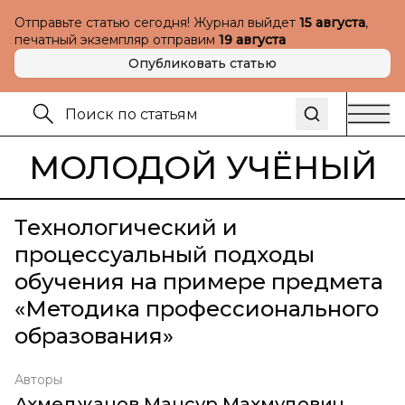
Отправьте статью сегодня! Журнал выйдет
15 августа
,
печатный экземпляр отправим
19 августа
Опубликовать статью
МОЛОДОЙ УЧЁНЫЙ
Технологический и
процессуальный подходы
обучения на примере предмета
«Методика профессионального
образования»
Авторы
Ахмеджанов Мансур Махмудович
,