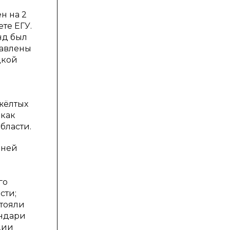
н на 2
те ЕГУ.
нд был
тавлены
цкой
о
жёлтых
 как
бласти.
шней
го
сти;
стояли
ендари
ции