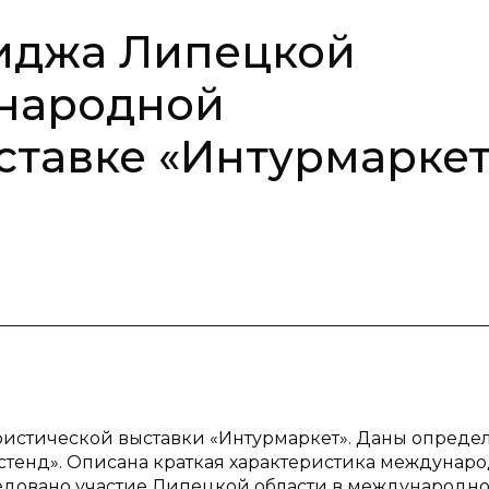
иджа Липецкой
ународной
ставке «Интурмаркет
ристической выставки «Интурмаркет». Даны опреде
стенд». Описана краткая характеристика междунар
ледовано участие Липецкой области в международн