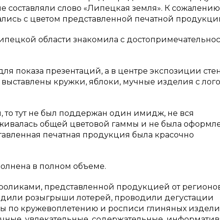
ые составляли слово «Липецкая земля». К сожалению
ались с цветом представленной печатной продукци
Липецкой области знакомила с достопримечательно
 для показа презентаций, а в центре экспозиции сте
ли выставлены кружки, яблоки, мучные изделия с лог
 то тут не был поддержан один имидж, не вся
ивалась общей цветовой гаммы и не была оформле
ставленная печатная продукция была красочно
олнена в полном объеме.
оликами, представленной продукцией от регионов
водили розыгрыши лотерей, проводили дегустации
ы по кружевоплетению и росписи глиняных изделий
чные, увлекательные, содержательные, информатив