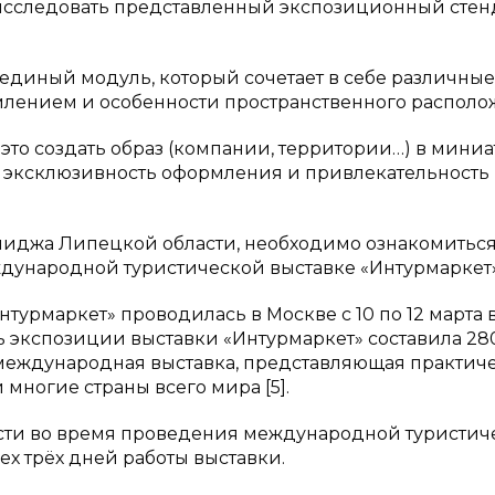
 исследовать представленный экспозиционный стенд
единый модуль, который сочетает в себе различные
лением и особенности пространственного располо
 это создать образ (компании, территории…) в миниа
 эксклюзивность оформления и привлекательность
миджа Липецкой области, необходимо ознакомиться
ународной туристической выставке «Интурмаркет»
турмаркет» проводилась в Москве с 10 по 12 марта
ь экспозиции выставки «Интурмаркет» составила 280
 международная выставка, представляющая практич
 многие страны всего мира [5].
сти во время проведения международной туристич
ех трёх дней работы выставки.