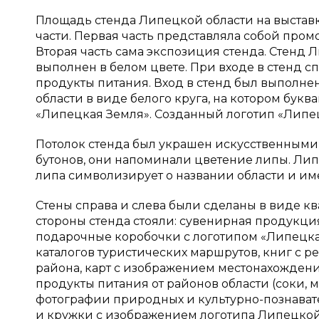
Площадь стенда Липецкой области на выставке
части. Первая часть представляла собой про
Вторая часть сама экспозиция стенда. Стенд 
выполнен в белом цвете. При входе в стенд с
продукты питания. Вход в стенд был выполне
области в виде белого круга, на котором бу
«Липецкая Земля». Созданный логотип «Липец
Потолок стенда был украшен искусственными
бутонов, они напоминали цветение липы. Липа
липа символизирует о названии области и им
Стены справа и слева были сделаны в виде к
стороны стенда стояли: сувенирная продукци
подарочные коробочки с логотипом «Липецкая
каталогов туристических маршрутов, книг с 
района, карт с изображением местонахождени
продукты питания от районов области (соки, 
фотографии природных и культурно-познавате
и кружки с изображением логотипа Липецкой