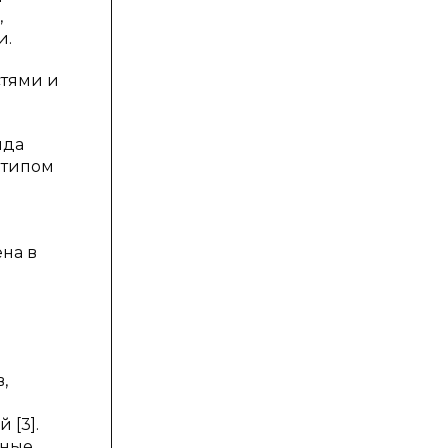
,
и.
стями и
нда
отипом
на в
,
 [3].
ные,