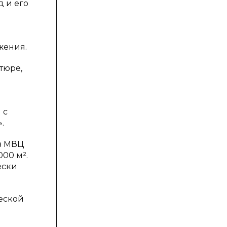
 и его
жения.
тюре,
 с
.
 в МВЦ
00 м².
ески
еской