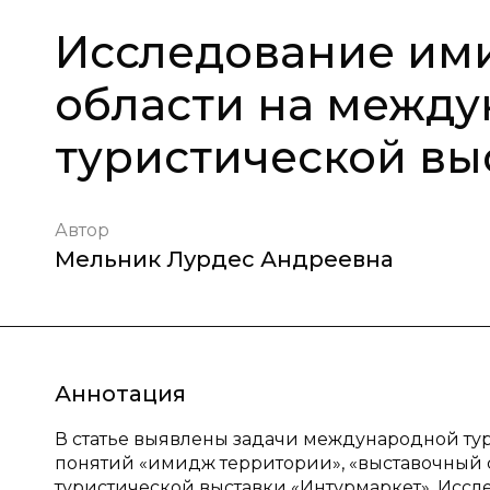
Исследование им
области на межд
туристической вы
Автор
Мельник Лурдес Андреевна
Аннотация
В статье выявлены задачи международной ту
понятий «имидж территории», «выставочный 
туристической выставки «Интурмаркет». Исс