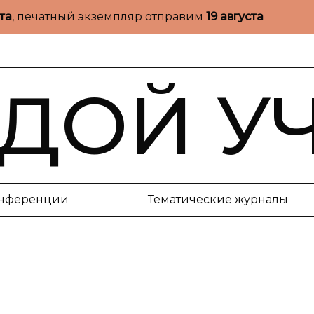
ста
, печатный экземпляр отправим
19 августа
ДОЙ У
нференции
Тематические журналы