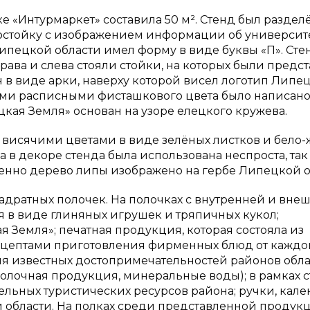
 «Интурмаркет» составила 50 м². Стенд был разделё
мостойку с изображением информации об университе
Липецкой области имел форму в виде буквы «П». Сте
права и слева стояли стойки, на которых были предс
н в виде арки, наверху которой висел логотип Липе
квами расписными фисташкового цвета было написан
кая Земля» основан на узоре елецкого кружева.
 висячими цветами в виде зелёных листков и бело-
 в декоре стенда была использована неспроста, так
енно дерево липы изображено на гербе Липецкой о
вадратных полочек. На полочках с внутренней и вне
я в виде глиняных игрушек и тряпичных кукол;
 Земля»; печатная продукция, которая состояла из
рецептами приготовления фирменных блюд от каждо
я известных достопримечательностей районов обла
молочная продукция, минеральные воды); в рамках 
льных туристических ресурсов района; ручки, кал
 области. На полках среди представленной продук