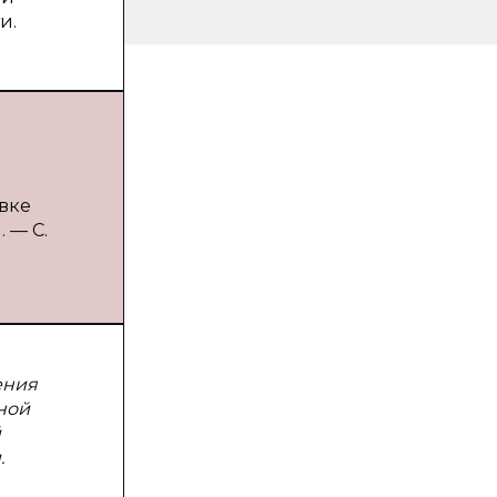
и.
вке
 — С.
ения
ной
й
.