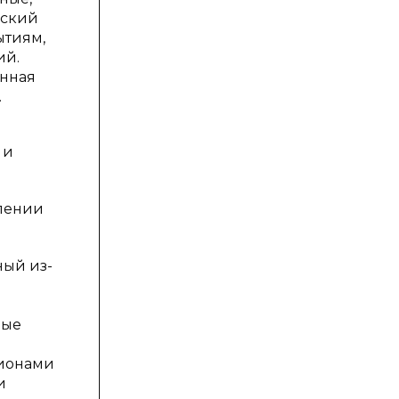
еский
ытиям,
ий.
онная
.
 и
млении
ный из-
ные
гионами
и