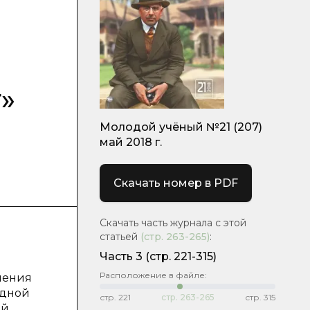
»
Молодой учёный №21 (207)
май 2018 г.
Скачать номер в PDF
Скачать часть журнала с этой
статьей
(стр.
263-265
)
:
Часть 3
(стр. 221-315)
Расположение в файле:
ления
одной
стр.
221
стр.
263-265
стр.
315
ой