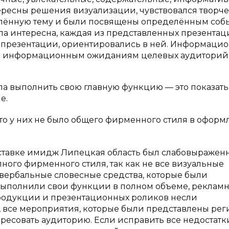
ресны решения визуализации, чувствовался творч
елённую тему и были посвящены определённым соб
ла интересна, каждая из представленных презентац
 презентации, ориентировались в ней. Информаци
ала информационным ожиданиям целевых аудиторий
а выполнить свою главную функцию — это показать
е.
что у них не было общего фирменного стиля в офор
выставке имидж Липецкая область был слабовыражен
лного фирменного стиля, так как не все визуальные
 вербальные словесные средства, которые были
 выполнили свои функции в полном объеме, реклам
продукции и презентационных роликов несли
все мероприятия, которые были представлены ре
ересовать аудиторию. Если исправить все недостатк