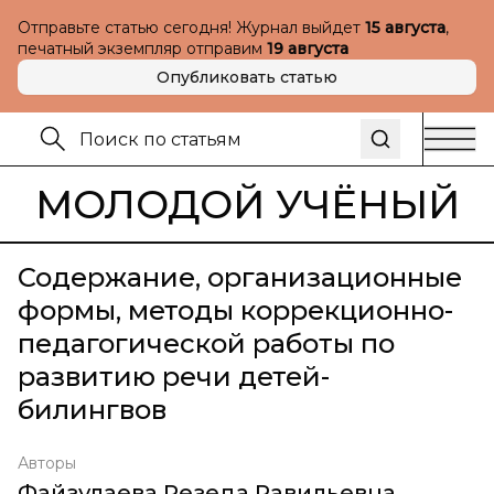
Отправьте статью сегодня! Журнал выйдет
15 августа
,
печатный экземпляр отправим
19 августа
Опубликовать статью
МОЛОДОЙ УЧЁНЫЙ
Содержание, организационные
формы, методы коррекционно-
педагогической работы по
развитию речи детей-
билингвов
Авторы
Файзулаева Резеда Равильевна
,