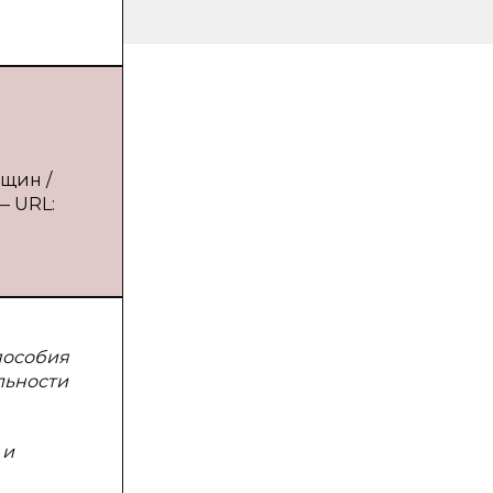
щин /
— URL:
пособия
льности
 и