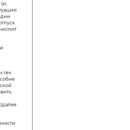
(и,
итуации
 дни
отпуск
ачислит
и.
и тех
особие
йской
авить
 (далее
нности