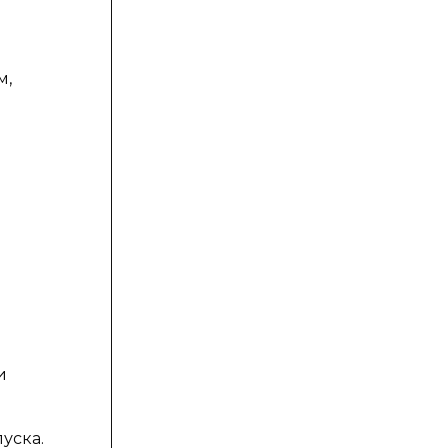
м,
и
уска.