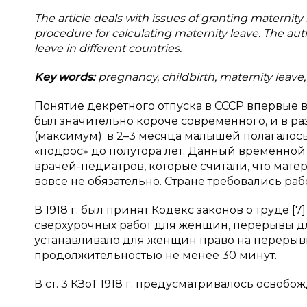
The article deals with issues of granting maternity
procedure for calculating maternity leave. The au
leave in different countries.
Key words:
pregnancy, childbirth, maternity leave,
Понятие декретного отпуска в СССР впервые во
был значительно короче современного, и в ра
(максимум): в 2–3 месяца малышей полагалось 
«подрос» до полутора лет. Данный временной
врачей-педиатров, которые считали, что мате
вовсе не обязательно. Стране требовались раб
В 1918 г. был принят Кодекс законов о труде [7
сверхурочных работ для женщин, перерывы для 
устанавливало для женщин право на перерывы
продолжительностью не менее 30 минут.
В ст. 3 КЗоТ 1918 г. предусматривалось осво