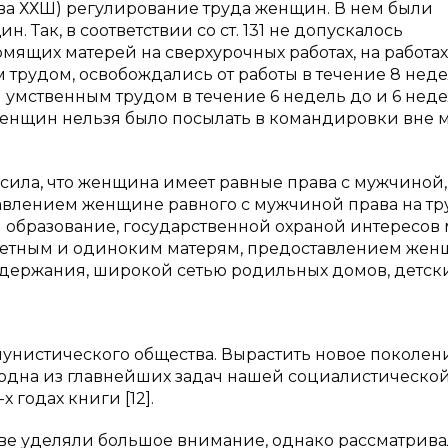
глава ХХШ) регулирование труда женщин. В нем были
Так, в соответствии со ст. 131 не допускалось
щих матерей на сверхурочных работах, на работах
трудом, освобождались от работы в течение 8 неде
и умственным трудом в течение 6 недель до и 6 нед
женщин нельзя было посылать в командировки вне 
асила, что женщина имеет равные права с мужчиной,
влением женщине равного с мужчиной права на тру
 и образование, государственной охраной интересов
детным и одиноким матерям, предоставлением же
одержания, широкой сетью родильных домов, детск
унистического общества. Вырастить новое поколен
одна из главнейших задач нашей социалистическо
 годах книги [12].
тве уделяли большое внимание, однако рассматрив