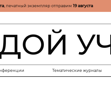
ста
, печатный экземпляр отправим
19 августа
ДОЙ У
нференции
Тематические журналы