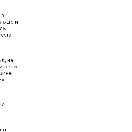
 в
ль до и
ель
места
д, на
 матери
нщине
их
ие
й
али