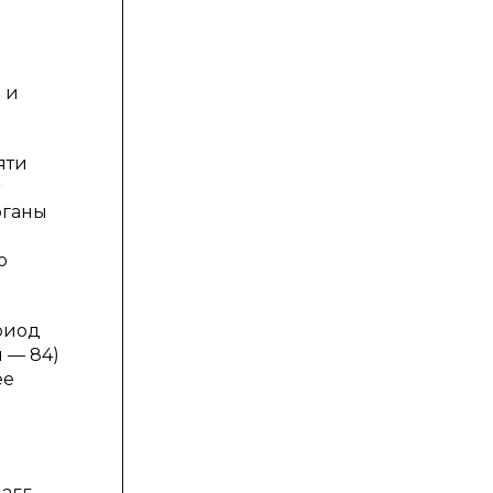
 и
яти
рганы
о
риод
 — 84)
ее