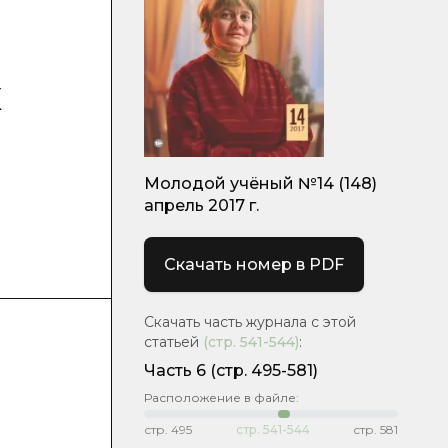
х
Молодой учёный №14 (148)
апрель 2017 г.
Скачать номер в PDF
Скачать часть журнала с этой
статьей
(стр.
541-544
)
:
Часть 6
(cтр. 495-581)
Расположение в файле:
стр.
495
стр.
541-544
стр.
581