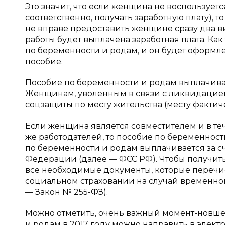
Это значит, что если женщина не воспользуетс
соответственно, получать заработную плату), 
не вправе предоставить женщине сразу два вид
работы будет выплачена заработная плата. Ка
по беременности и родам, и он будет оформле
пособие.
Пособие по беременности и родам выплачивае
Женщинам, уволенным в связи с ликвидацией
соцзащиты по месту жительства (месту факти
Если женщина является совместителем и в те
же работодателей, то пособие по беременности
по беременности и родам выплачивается за с
Федерации (далее — ФСС РФ). Чтобы получит
все необходимые документы, которые перечи
социальном страховании на случай временной 
— Закон № 255-ФЗ).
Можно отметить, очень важный момент-новше
и родам в 2017 году можно направить в элект