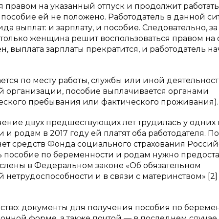
я правом на указанный отпуск и продолжит работать 
то пособие ей не положено. Работодатель в данной с
а выплат: и зарплату, и пособие. Следовательно, за
к только женщина решит воспользоваться правом на 
н, выплата зарплаты прекратится, и работодатель н
тся по месту работы, службы или иной деятельност
 организации, пособие выплачивается органами
ческого пребывания или фактического проживания).
чение двух предшествующих лет трудилась у одних 
 и родам в 2017 году ей платят оба работодателя. П
чет средств Фонда социального страхования Росси
ь пособие по беременности и родам нужно предост
слены в Федеральном законе «Об обязательном
нетрудоспособности и в связи с материнством» [2]
ство: документы для получения пособия по береме
ронной форме, а также почтой — в последнем случае