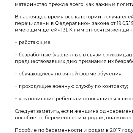
материнство прежде всего, как важный поли
В настоящее время все категории получателей
перечислены в Федеральном законе от 19.05.1
имеющим детей» [3]. К ним относятся женщины 
− работающие;
− безработные (уволенные в связи с ликвидац
предшествовавших дню признания их безраб
− обучающиеся по очной форме обучения;
− проходящие военную службу по контракту;
− усыновившие ребенка и относящиеся к вы
Следует заметить, если женщина одновременн
пособие по беременности и родам, она может 
Пособие по беременности и родам в 2017 год