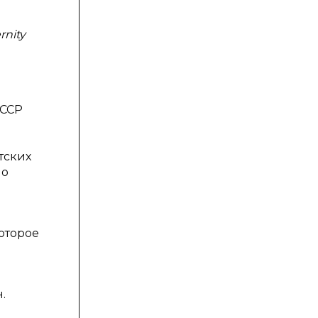
rnity
СССР
тских
но
которое
.