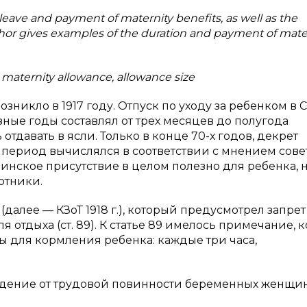
 leave and payment of maternity benefits, as well as the
thor gives examples of the duration and payment of mate
 maternity allowance, allowance size
зникло в 1917 году. Отпуск по уходу за ребенком в 
зные годы составлял от трех месяцев до полугода
отдавать в ясли. Только в конце 70-х годов, декрет
 период вычислялся в соответствии с мнением сове
ринское присутствие в целом полезно для ребенка, 
отники.
] (далее — КЗоТ 1918 г.), который предусмотрел запрет
отдыха (ст. 89). К статье 89 имелось примечание, 
 для кормления ребенка: каждые три часа,
бождение от трудовой повинности беременных женщин