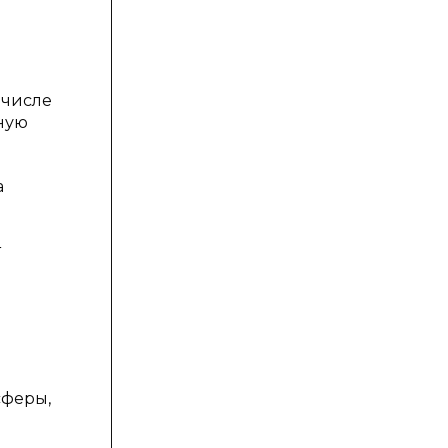
 числе
ную
а
т
сферы,