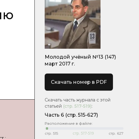
ию
Молодой учёный №13 (147)
март 2017 г.
Скачать номер в PDF
Скачать часть журнала с этой
статьей
(стр.
517-519
)
:
Часть 6
(cтр. 515-627)
Расположение в файле:
стр.
515
стр.
517-519
стр.
627
т :