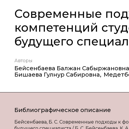
Современные под
компетенций студ
будущего специал
Авторы
Бейсенбаева Балжан Сабыржановн
Бишаева Гулнур Сабировна
,
Медетбе
Библиографическое описание
Бейсенбаева, Б. С. Современные подходы к 
будущего специалиста / Б. С. Бейсенбаева, К. А.