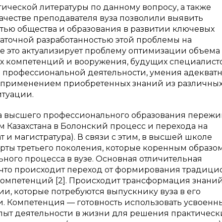
ческой литературы по данному вопросу, а также
ачестве преподавателя вуза позволили выявить
ью общества и образования в развитии ключевых
аточной разработанностью этой проблемы на
се это актуализирует проблему оптимизации объема
 компетенций и вооружения, будущих специалист
 профессиональной деятельности, умения адекват
же применением приобретенных знаний из различны
итуации.
а высшего профессионального образования пережи
 Казахстана в Болонский процесс и перехода на
 и магистратура). В связи с этим, в высшей школе
рты третьего поколения, которые коренным образо
ного процесса в вузе. Основная отличительная
м, что происходит переход от формирования традиц
омпетенций [2]. Происходит трансформация знаний
, которые потребуются выпускнику вуза в его
 Компетенция — готовность использовать усвоенн
опыт деятельности в жизни для решения практическ