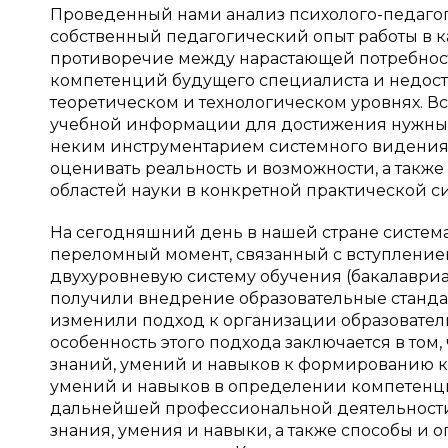
Проведенный нами анализ психолого-педагоги
собственный педагогический опыт работы в к
противоречие между нарастающей потребност
компетенций будущего специалиста и недост
теоретическом и технологическом уровнях. В
учебной информации для достижения нужных
неким инструментарием системного видения
оценивать реальность и возможности, а так
областей науки в конкретной практической с
На сегодняшний день в нашей стране систем
переломный момент, связанный с вступлением
двухуровневую систему обучения (бакалавриат
получили внедрение образовательные станда
изменили подход к организации образователь
особенность этого подхода заключается в то
знаний, умений и навыков к формированию к
умений и навыков в определении компетенции
дальнейшей профессиональной деятельности.
знания, умения и навыки, а также способы и 