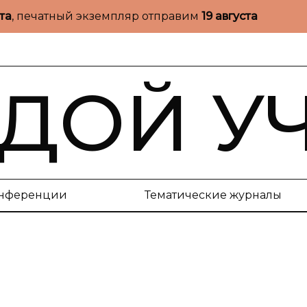
ста
, печатный экземпляр отправим
19 августа
ДОЙ У
нференции
Тематические журналы