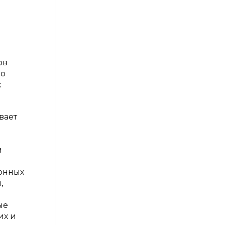
ов
но
х
вает
м
ионных
,
ые
их и