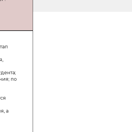
тап
я,
дента;
ния; по
тся
я, а