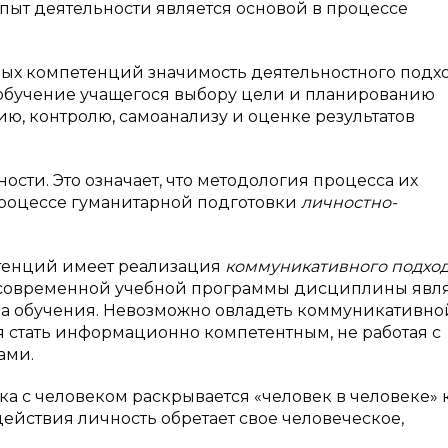
пыт деятельности является основой в процессе
ых компетенций значимость деятельностного подх
т обучение учащегося выбору цели и планированию
ю, контролю, самоанализу и оценке результатов
сти. Это означает, что методология процесса их
роцессе гуманитарной подготовки
личностно-
тенций имеет реализация
коммуникативного подход
й современной учебной программы дисциплины явл
а обучения. Невозможно овладеть коммуникативно
я стать информационно компетентным, не работая с
ами.
а с человеком раскрывается «человек в человеке» 
одействия личность обретает свое человеческое,