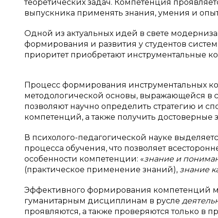
теоретических задач. Компетенция проявляетс
выпускника применять знания, умения и опы
Одной из актуальных идей в свете модерниза
формирования и развития у студентов систе
приоритет приобретают инструментальные к
Процесс формирования инструментальных ком
методологической основы, выражающейся в 
позволяют научно определить стратегию и с
компетенций, а также получить достоверные з
В психолого-педагогической науке выделяет
процесса обучения, что позволяет всесторонн
особенности компетенции: «
знание и понима
(практическое применение знаний),
знание к
Эффективного формирования компетенций мо
гуманитарным дисциплинам в русле
деятель
проявляются, а также проверяются только в