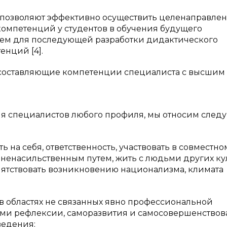
позволяют эффективно осуществить целенаправле
омпетенций у студентов в обучения будущего
ием для последующей разработки дидактического
нций [4].
 составляющие компетенции специалиста с высшим
ля специалистов любого профиля, мы относим сле
ь на себя, ответственность, участвовать в совместно
ненасильственным путем, жить с людьми других кул
репятствовать возникновению национализма, климата
 областях не связанных явно профессиональной
ми рефлексии, саморазвития и самосовершенствов
ведения;