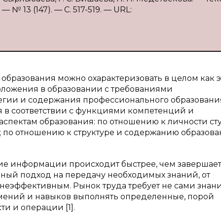
№ 13 (147). — С. 517-519. — URL:
образования можно охарактеризовать в целом как э
оложения в образовании с требованиями
тегии и содержания профессионального образовани
 в соответствии с функциями компетенций и
спектам образования: по отношению к личности сту
 по отношению к структуре и содержанию образова
ание информации происходит быстрее, чем завершае
онный подход на передачу необходимых знаний, от
неэффективным. Рынок труда требует не сами знани
умений и навыков выполнять определенные, порой
 и операции [1].