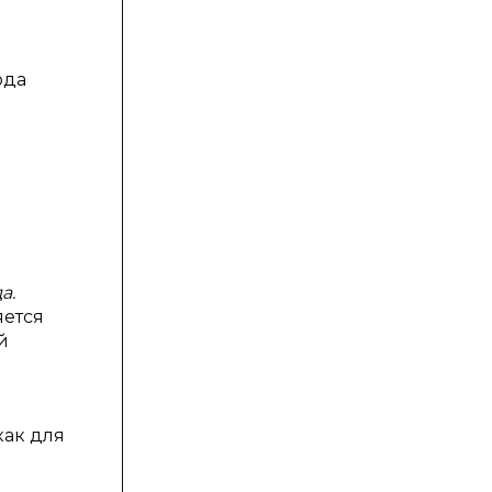
ода
а.
яется
й
как для