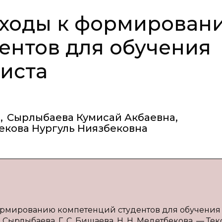
ходы к формирован
ентов для обучения
иста
а
,
Сырлыбаева Кумисай Акбаевна
,
кова Нургуль Ниязбековна
формированию компетенций студентов для обучения
 Сырлыбаева, Г. С. Бишаева, Н. Н. Медетбекова. — Текс