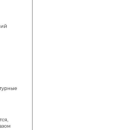
ший
ктурные
ся,
азом