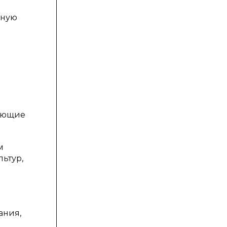
нную
дующие
м
ьтур,
ания,