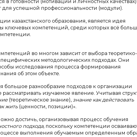
я в готовности (мотивации и личностных качествах)
т для успешной профессиональности (модули).
ции казахстанского образования, является идея
мы ключевых компетенций, среди которых всё боль
омпетенции.
петенций во многом зависит от выбора теоретико-
специфических методологических подходах. Они
пособы исследования процесса формирования
нания об этом объекте.
ся большое разнообразие подходов к организации
е рассматривать изучаемое явление. Учитывая стру
ние
(теоретическое знание),
знание как действовать
ак жить
(ценности, позиции)».
жно достичь, организовывая процесс обучения
ностного подхода,
поскольку компетенции осваивают
 процессе выполнения обучаемым определенным обр