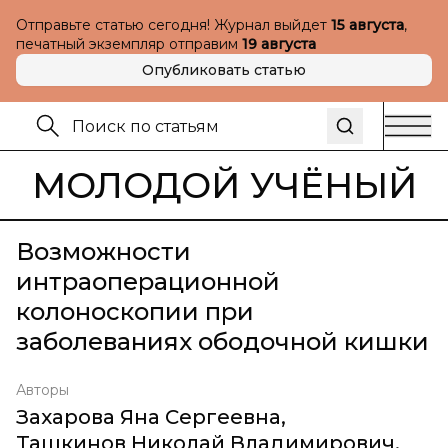
Отправьте статью сегодня! Журнал выйдет
15 августа
,
печатный экземпляр отправим
19 августа
Опубликовать статью
МОЛОДОЙ УЧЁНЫЙ
Возможности
интраоперационной
колоноскопии при
заболеваниях ободочной кишки
Авторы
Захарова Яна Сергеевна
,
Ташкинов Николай Владимирович
,