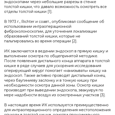
эндоскопами через небольшие разрезы в стенке
толстой кишки, что давало возможность осмотреть все
отделы толстой кишки [1].
В 1973 г., Richter и соавт., опубликовал сообщение об
использовании интраоперационной
фиброколоноскопии, для уточнения локализации
образований толстой кишки, которые не
пальпировались во время операции [2].
ИК заключается в ведении эндоскоп в прямую кишку и
выполнении осмотра по общепринятой методике.
После появления дистального конца аппарата в толстой
кишке в ряде случаев для ускорения исследования
оперирующий хирург помогает «нанизывать» кишку на
эндоскоп. Также активно проводят дистальный конец
через баугиниеву заслонку и в тонкую кишку при
необходимости осмотра данной зоны. Осмотр кишки
производят при выведении эндоскопа, эвакуируя по
мере надобности воздух из осмотренных участков [3].
В настоящее время ИК используется преимущественно
для интраоперационного определения местоположения
опухоли в толстой кишке, осмотра проксимального