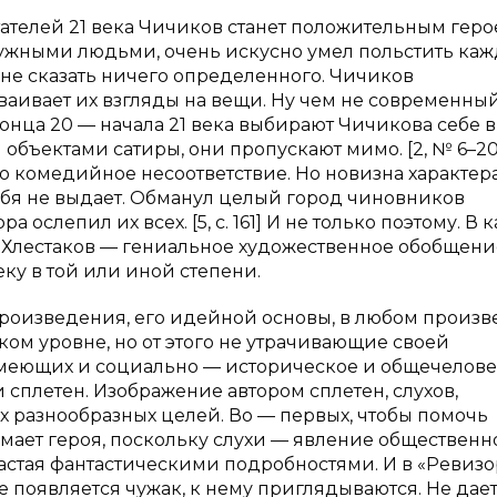
тателей 21 века Чичиков станет положительным геро
ужными людьми, очень искусно умел польстить каж
м не сказать ничего определенного. Чичиков
ваивает их взгляды на вещи. Ну чем не современны
ца 20 — начала 21 века выбирают Чичикова себе в
и объектами сатиры, они пропускают мимо. [2, № 6–200
о комедийное несоответствие. Но новизна характер
о себя не выдает. Обманул целый город чиновников
а ослепил их всех. [5, с. 161] И не только поэтому. В
 Хлестаков — гениальное художественное обобщени
ку в той или иной степени.
роизведения, его идейной основы, в любом произ
ом уровне, но от этого не утрачивающие своей
 имеющих и социально — историческое и общечелов
 сплетен. Изображение автором сплетен, слухов,
 разнообразных целей. Во — первых, чтобы помочь
имает героя, поскольку слухи — явление общественн
брастая фантастическими подробностями. И в «Ревизо
е появляется чужак, к нему приглядываются. Не дае