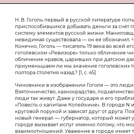
Н. В. Гоголь первый в русской литературе по
приспособившихся добывать деньги за счёт г
систему элементов русской жизни. Маниловщ
невидимая существовала — он её обозначил. 
Конечно, Гоголь — писатель 19 века во всей е
гоголевском «Ревизоре» только обличение чи
обличение нравов, царивших при датском двор
приуменьшаем ли мы значение гоголевских ти
полтора столетия назад? [1, с. 45]
Чиновники в изображении Гоголя — это люди
Взяточничество, казнокрадство, подхалимство
люди так живут. Даже у государя и его прибл
«Повесть о капитане Копейкине». В городе N
круговой порукой и зависят друг от друга. По
новый генерал — губернатор, который может уз
городе вызывает испуг именно потому, что м
взаимоотношений. Уважение в городе имеет т