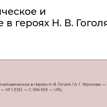
ческое и
в героях Н. В. Гогол
ловеческое в героях Н. В. Гоголя / А. Г. Фролова. — Т
№ 1 (135). — С. 556-559. — URL: