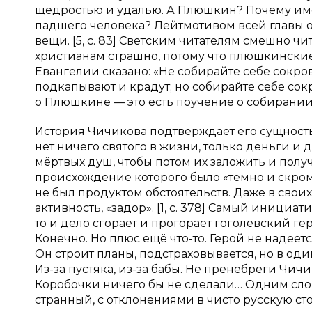
щедростью и удалью. А Плюшкин? Почему име
падшего человека? Лейтмотивом всей главы 
вещи. [5, с. 83] Светским читателям смешно ч
христианам страшно, потому что плюшкинские
Евангелии сказано: «Не собирайте себе сокров
подкапывают и крадут; но собирайте себе сокр
о Плюшкине — это есть поучение о собирании н
История Чичикова подтверждает его сущност
нет ничего святого в жизни, только деньги и 
мёртвых душ, чтобы потом их заложить и пол
происхождение которого было «темно и скромн
не был продуктом обстоятельств. Даже в свои
активность, «задор». [1, с. 378] Самый иници
то и дело сгорает и прогорает гоголевский ге
Конечно. Но плюс ещё что-то. Герой не надеет
Он строит планы, подстраховывается, но в оди
Из-за пустяка, из-за бабы. Не пренебреги Чи
Коробочки ничего бы не сделали… Одним слово
странный, с отклонениями в чисто русскую сторо