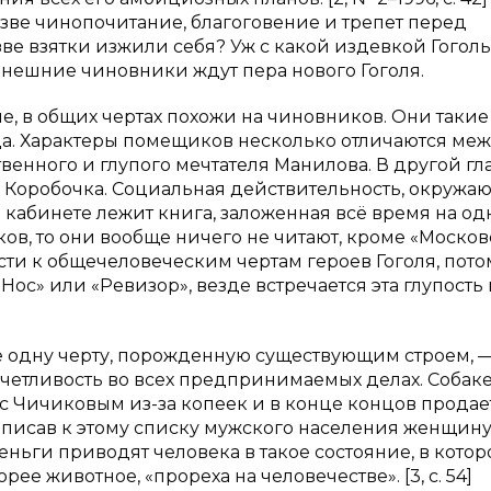
Разве чинопочитание, благоговение и трепет перед
ве взятки изжили себя? Уж с какой издевкой Гоголь
нешние чиновники ждут пера нового Гоголя.
, в общих чертах похожи на чиновников. Они такие
да. Характеры помещиков несколько отличаются ме
твенного и глупого мечтателя Манилова. В другой гл
я» Коробочка. Социальная действительность, окружа
в кабинете лежит книга, заложенная всё время на од
ов, то они вообще ничего не читают, кроме «Моско
сти к общечеловеческим чертам героев Гоголя, потом
Нос» или «Ревизор», везде встречается эта глупость
е одну черту, порожденную существующим строем, —
счетливость во всех предпринимаемых делах. Собак
с Чичиковым из-за копеек и в конце концов продае
иписав к этому списку мужского населения женщин
о деньги приводят человека в такое состояние, в кото
ее животное, «прореха на человечестве». [3, с. 54]