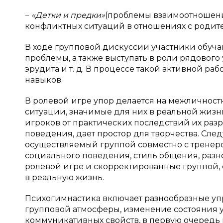
−
«Детки и предки»
(проблемы взаимоотношени
конфликтных ситуаций в отношениях с родит
В ходе групповой дискуссии участники обуч
проблемы, а также выступать в роли рядового
эрудита и т. д. В процессе такой активной р
навыков.
В ролевой игре упор делается на межличност
ситуации, значимые для них в реальной жизн
игроков от практических последствий их раз
поведения, дает простор для творчества. Сл
осуществляемый группой совместно с тренер
социального поведения, стиль общения, раз
ролевой игре и скорректированные группой, 
в реальную жизнь.
Психогимнастика включает разнообразные у
групповой атмосферы, изменение состояния у
коммуникативных свойств, в первую очередь