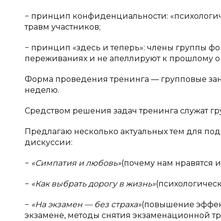
− принцип конфиденциальности: «психологич
травм участников;
− принцип «здесь и теперь»: члены группы ф
переживаниях и не апеллируют к прошлому о
Форма проведения тренинга — групповые заня
неделю.
Средством решения задач тренинга служат гр
Предлагаю несколько актуальных тем для под
дискуссии:
−
«Симпатия и любовь»
(почему нам нравятся и
−
«Как выбрать дорогу в жизнь»
(психологичес
−
«На экзамен — без страха»
(повышение эффект
экзамене, методы снятия экзаменационной тр