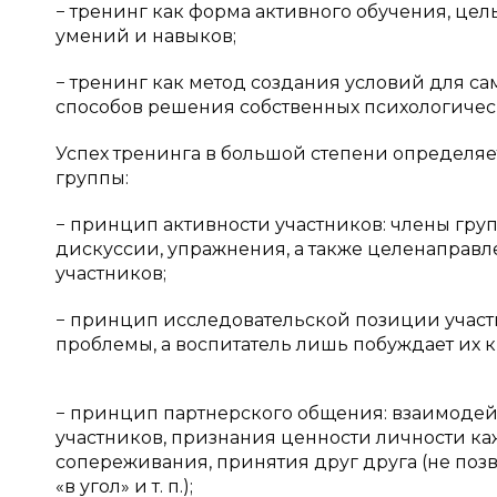
− тренинг как форма активного обучения, цел
умений и навыков;
− тренинг как метод создания условий для с
способов решения собственных психологичес
Успех тренинга в большой степени определ
группы:
− принцип активности участников: члены гру
дискуссии, упражнения, а также целенаправ
участников;
− принцип исследовательской позиции участ
проблемы, а воспитатель лишь побуждает их 
− принцип партнерского общения: взаимодейс
участников, признания ценности личности кажд
сопереживания, принятия друг друга (не позв
«в угол» и т. п.);