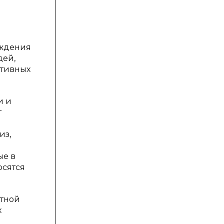
уждения
дей,
ативных
и и
т
из,
ые в
осятся
ртной
х