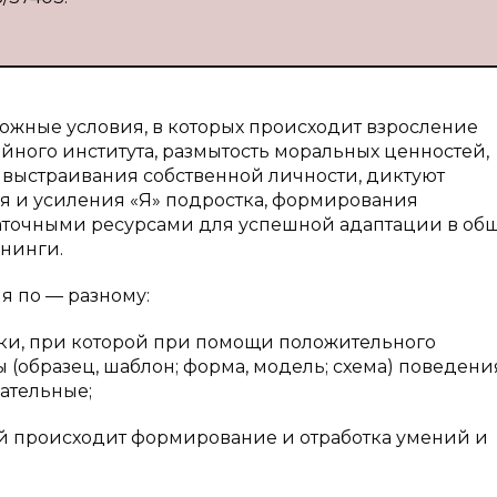
ложные условия, в которых происходит взросление
ного института, размытость моральных ценностей,
 выстраивания собственной личности, диктуют
я и усиления «Я» подростка, формирования
точными ресурсами для успешной адаптации в общ
енинги.
я по — разному:
вки, при которой при помощи положительного
образец, шаблон; форма, модель; схема) поведения
ательные;
рой происходит формирование и отработка умений и