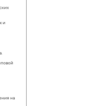
ских
х и
а.
упповой
ения на