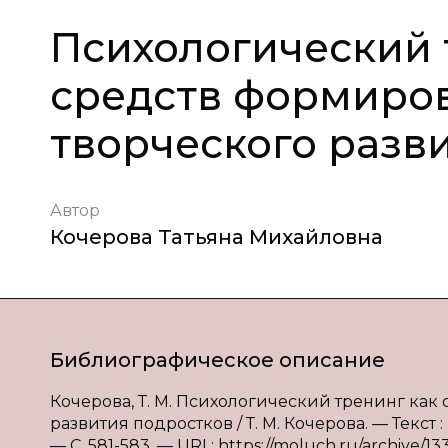
Психологический 
средств формиров
творческого разв
Автор
Кочерова Татьяна Михайловна
Библиографическое описание
Кочерова, Т. М. Психологический тренинг как
развития подростков / Т. М. Кочерова. — Текст 
— С. 581-583. — URL: https://moluch.ru/archive/13