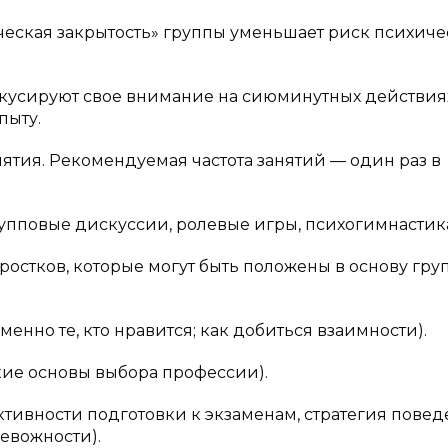
еская закрытость» группы уменьшает риск психиче
окусируют свое внимание на сиюминутных действия
пыту.
тия. Рекомендуемая частота занятий — один раз в
упповые дискуссии, ролевые игры, психогимнастик
ростков, которые могут быть положены в основу гр
менно те, кто нравится; как добиться взаимности).
кие основы выбора профессии).
ивности подготовки к экзаменам, стратегия повед
евожности).