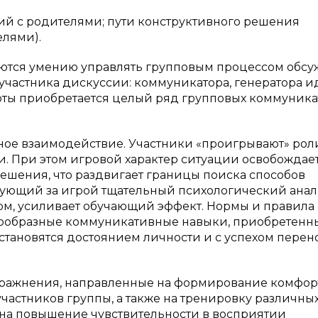
й с родителями; пути конструктивного решения
елями).
аются умению управлять групповым процессом обс
 участника дискуссии: коммуникатора, генератора и
аботы приобретается целый ряд групповых коммуник
ное взаимодействие. Участники «проигрывают» рол
и. При этом игровой характер ситуации освобождае
решения, что раздвигает границы поиска способов
едующий за игрой тщательный психологический анал
ом, усиливает обучающий эффект. Нормы и правила
нообразные коммуникативные навыки, приобретенн
становятся достоянием личности и с успехом перен
пражнения, направленные на формирование комфо
частников группы, а также на тренировку различны
 на повышение чувствительности в восприятии