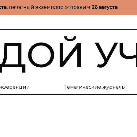
ста
, печатный экземпляр отправим
26 августа
ДОЙ У
нференции
Тематические журналы