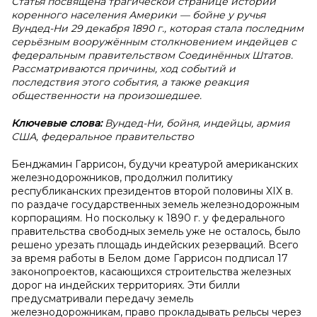
Статья посвящена трагической странице истории
коренного населения Америки — бойне у ручья
Вундед-Ни 29 декабря 1890 г., которая стала последним
серьёзным вооружённым столкновением индейцев с
федеральным правительством Соединённых Штатов.
Рассматриваются причины, ход событий и
последствия этого события, а также реакция
общественности на произошедшее.
Ключевые слова:
Вундед-Ни, бойня, индейцы, армия
США, федеральное правительство
Бенджамин Гаррисон, будучи креатурой американских
железнодорожников, продолжил политику
республиканских президентов второй половины XIX в.
по раздаче государственных земель железнодорожным
корпорациям. Но поскольку к 1890 г. у федерального
правительства свободных земель уже не осталось, было
решено урезать площадь индейских резерваций. Всего
за время работы в Белом доме Гаррисон подписал 17
законопроектов, касающихся строительства железных
дорог на индейских территориях. Эти билли
предусматривали передачу земель
железнодорожникам, право прокладывать рельсы через