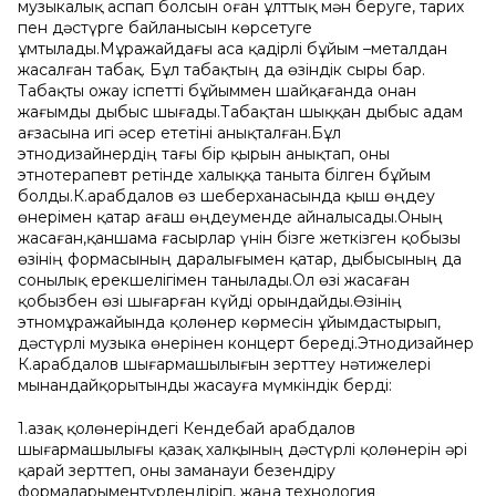
музыкалық аспап болсын оған ұлттық мəн беруге, тарих
пен дəстүрге байланысын көрсетуге
ұмтылады.Мұражайдағы аса қадірлі бұйым –металдан
жасалған табақ. Бұл табақтың да өзіндік сыры бар.
Табақты ожау іспетті бұйыммен шайқағанда онан
жағымды дыбыс шығады.Табақтан шыққан дыбыс адам
ағзасына игі əсер ететіні анықталған.Бұл
этнодизайнердің тағы бір қырын анықтап, оны
этнотерапевт ретінде халыққа таныта білген бұйым
болды.К.Қарабдалов өз шеберханасында қыш өңдеу
өнерімен қатар ағаш өңдеуменде айналысады.Оның
жасаған,қаншама ғасырлар үнін бізге жеткізген қобызы
өзінің формасының даралығымен қатар, дыбысының да
сонылық ерекшелігімен танылады.Ол өзі жасаған
қобызбен өзі шығарған күйді орындайды.Өзінің
этномұражайында қолөнер көрмесін ұйымдастырып,
дəстүрлі музыка өнерінен концерт береді.Этнодизайнер
К.Қарабдалов шығармашылығын зерттеу нəтижелері
мынандайқорытынды жасауға мүмкіндік берді:
1.Қазақ қолөнеріндегі Кендебай Қарабдалов
шығармашылығы қазақ халқының дəстүрлі қолөнерін əрі
қарай зерттеп, оны заманауи безендіру
формаларыментүрлендіріп, жаңа технология