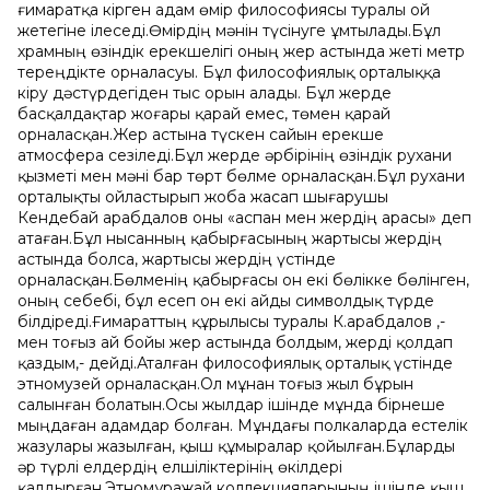
ғимаратқа кірген адам өмір философиясы туралы ой
жетегіне ілеседі.Өмірдің мəнін түсінуге ұмтылады.Бұл
храмның өзіндік ерекшелігі оның жер астында жеті метр
тереңдікте орналасуы. Бұл философиялық орталыққа
кіру дəстүрдегіден тыс орын алады. Бұл жерде
басқалдақтар жоғары қарай емес, төмен қарай
орналасқан.Жер астына түскен сайын ерекше
атмосфера сезіледі.Бұл жерде əрбірінің өзіндік рухани
қызметі мен мəні бар төрт бөлме орналасқан.Бұл рухани
орталықты ойластырып жоба жасап шығарушы
Кендебай Қарабдалов оны «аспан мен жердің арасы» деп
атаған.Бұл нысанның қабырғасының жартысы жердің
астында болса, жартысы жердің үстінде
орналасқан.Бөлменің қабырғасы он екі бөлікке бөлінген,
оның себебі, бұл есеп он екі айды символдық түрде
білдіреді.Ғимараттың құрылысы туралы К.Қарабдалов ,-
мен тоғыз ай бойы жер астында болдым, жерді қолдап
қаздым,- дейді.Аталған философиялық орталық үстінде
этномузей орналасқан.Ол мұнан тоғыз жыл бұрын
салынған болатын.Осы жылдар ішінде мұнда бірнеше
мыңдаған адамдар болған. Мұндағы полкаларда естелік
жазулары жазылған, қыш құмыралар қойылған.Бұларды
əр түрлі елдердің елшіліктерінің өкілдері
қалдырған.Этномұражай коллекцияларының ішінде қыш