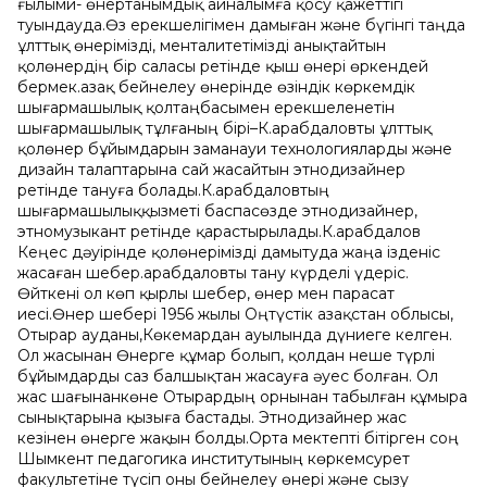
ғылыми- өнертанымдық айналымға қосу қажеттігі
туындауда.Өз ерекшелігімен дамыған жəне бүгінгі таңда
ұлттық өнерімізді, менталитетімізді анықтайтын
қолөнердің бір саласы ретінде қыш өнері өркендей
бермек.Қазақ бейнелеу өнерінде өзіндік көркемдік
шығармашылық қолтаңбасымен ерекшеленетін
шығармашылық тұлғаның бірі–К.Қарабдаловты ұлттық
қолөнер бұйымдарын заманауи технологияларды жəне
дизайн талаптарына сай жасайтын этнодизайнер
ретінде тануға болады.К.Қарабдаловтың
шығармашылыққызметі баспасөзде этнодизайнер,
этномузыкант ретінде қарастырылады.К.Қарабдалов
Кеңес дəуірінде қолөнерімізді дамытуда жаңа ізденіс
жасаған шебер.Қарабдаловты тану күрделі үдеріс.
Өйткені ол көп қырлы шебер, өнер мен парасат
иесі.Өнер шебері 1956 жылы Оңтүстік Қазақстан облысы,
Отырар ауданы,Көкемардан ауылында дүниеге келген.
Ол жасынан Өнерге құмар болып, қолдан неше түрлі
бұйымдарды саз балшықтан жасауға əуес болған. Ол
жас шағынанкөне Отырардың орнынан табылған құмыра
сынықтарына қызыға бастады. Этнодизайнер жас
кезінен өнерге жақын болды.Орта мектепті бітірген соң
Шымкент педагогика институтының көркемсурет
факультетіне түсіп оны бейнелеу өнері жəне сызу