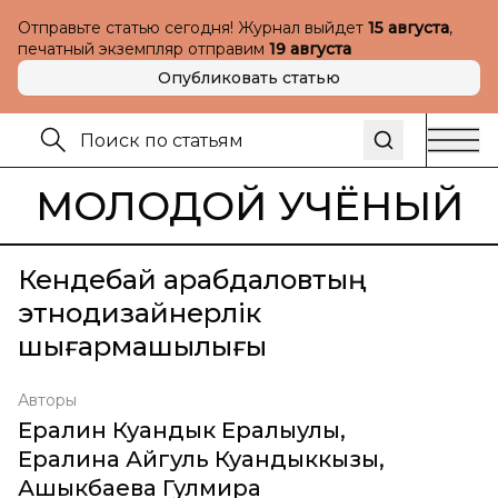
Отправьте статью сегодня! Журнал выйдет
15 августа
,
печатный экземпляр отправим
19 августа
Опубликовать статью
МОЛОДОЙ УЧЁНЫЙ
Кендебай Қарабдаловтың
этнодизайнерлік
шығармашылығы
Авторы
Ералин Куандык Ералыулы
,
Ералина Айгуль Куандыккызы
,
Ашыкбаева Гулмира