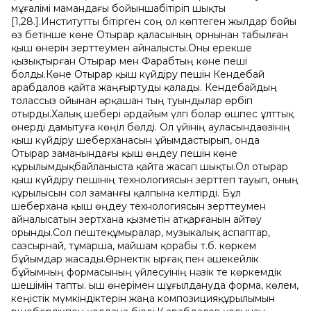
мұғалімі мамандағы бойыншабітіріп шықты
[1,28.].Институтты бітірген соң ол көптеген жылдар бойы
өз бетінше көне Отырар қаласының орнынан табылған
қыш өнерін зерттеумен айналысты.Оны ерекше
қызықтырған Отырар мен Фарабтың көне пеші
болды.Көне Отырар қыш күйдіру пешін Кендебай
Қарабдалов қайта жаңғыртуды қалады. Кендебайдың
толассыз ойынан əрқашан тың туындылар өрбіп
отырды.Халық шебері əрдайым үлгі болар өшпес ұлттық
өнерді дамытуға көңіл бөлді. Ол үйінің ауласындаөзінің
қыш күйдіру шеберханасын ұйымдастырып, онда
Отырар заманындағы қыш өңдеу пешін көне
құрылымдықбайланыста қайта жасап шықты.Ол отырар
қыш күйдіру пешінің технологиясын зерттеп тауып, оның
құрылысын сол заманғы қалпына келтірді. Бұл
шеберхана қыш өңдеу технологиясын зерттеумен
айналысатын зертхана қызметін атқарғанын айтөу
орынды.Сол пештеқұмыралар, музыкалық аспаптар,
сазсырнай, тұмарша, майшам қорабы т.б. көркем
бұйымдар жасады.Өрнектік ырғақ пен əшекейлік
бұйымның формасының үйлесуінің нəзік те көркемдік
шешімін тапты. Қыш өнерімен шұғылдануда форма, көлем,
кеңістік мүмкіндіктерін жаңа композицияқұрылымын