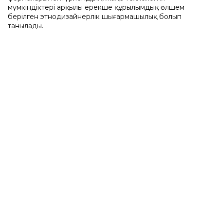
мүмкіндіктері арқылы ерекше құрылымдық өлшем
берілген этнодизайнерлік шығармашылық болып
танылады.