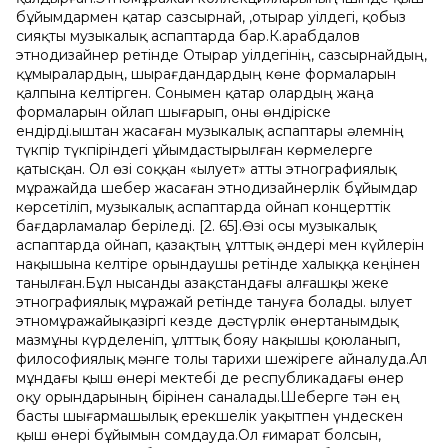
бұйымдармен қатар сазсырнай, ,отырар уілдегі, қобыз
сияқты музыкалық аспаптарда бар.К.Қарабдалов
этнодизайнер ретінде Отырар уілдегінің, сазсырнайдың,
құмыралардың, шырағдандардың көне формаларын
қалпына келтірген. Сонымен қатар олардың жаңа
формаларын ойлап шығарып, оны өндіріске
ендірді.Қыштан жасаған музыкалық аспаптары əлемнің
түкпір түкпіріндегі ұйымдастырылған көрмелерге
қатысқан. Ол өзі соққан «Қылует» атты этнографиялық
мұражайда шебер жасаған этнодизайнерлік бұйымдар
көрсетіліп, музыкалық аспаптарда ойнап концерттік
бағдарламалар беріледі. [2. 65].Өзі осы музыкалық
аспаптарда ойнап, қазақтың ұлттық əндері мен күйлерін
нақышына келтіре орындаушы ретінде халыққа кеңінен
танылған.Бұл нысанды Қазақстандағы алғашқы жеке
этнографиялық мұражай ретінде тануға болады. Қылует
этномұражайықазіргі кезде дəстүрлік өнертанымдық
мазмұны күрделеніп, ұлттық бояу нақышы қоюланып,
философиялық мəнге толы тарихи шежіреге айналуда.Ал
мұндағы қыш өнері мектебі де республикадағы өнер
оқу орындарының бірінен саналады.Шеберге тəн ең
басты шығармашылық ерекшелік уақытпен үндескен
қыш өнері бұйымын сомдауда.Ол ғимарат болсын,