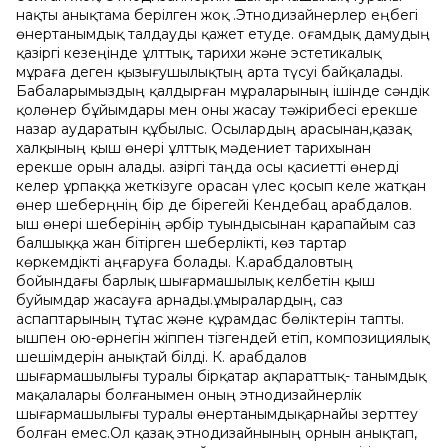
нақты анықтама берілген жоқ .Этнодизайнерлер еңбегі
өнертанымдық талдауды қажет етуде. Қоғамдық дамудың
қазіргі кезеңінде ұлттық, тарихи жəне эстетикалық
мұраға деген қызығушылықтың арта түсуі байқалады.
Бабаларымыздың қалдырған мұраларының ішінде сəндік
қолөнер бұйымдары мен оны жасау тəжірибесі ерекше
назар аударатын құбылыс. Осылардың арасынан,қазақ
халқының қыш өнері ұлттық мəдениет тарихынан
ерекше орын алады. Қазіргі таңда осы қасиетті өнерді
келер ұрпаққа жеткізуге орасан үлес қосып келе жатқан
өнер шеберңнің бір де бірегейі Кендебац Қарабдалов.
Қыш өнері шеберінің əрбір туындысынан қарапайым саз
балшыққа жан бітірген шеберлікті, көз тартар
көркемдікті аңғаруға болады. К.Қарабдаловтың
бойындағы барлық шығармашылық келбетін қыш
буйымдар жасауға арнады.Құмыралардың, саз
аспаптарының тұтас жəне құрамдас бөліктерін тапты.
Қышпен ою-өрнегін жіппен тізгендей етіп, композициялық
шешімдерін анықтай білді. К. Қарабдалов
шығармашылығы туралы бірқатар ақпараттық- танымдық
мақалалары болғанымен оның этнодизайнерлік
шығармашылығы туралы өнертанымдықарнайы зерттеу
болған емес.Ол қазақ этнодизайнының орнын анықтап,