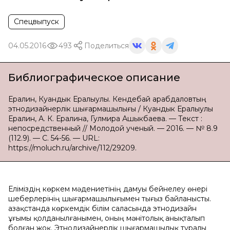
Спецвыпуск
04.05.2016
493
Поделиться
Библиографическое описание
Ералин, Куандык Ералыулы. Кендебай Қарабдаловтың
этнодизайнерлік шығармашылығы / Куандык Ералыулы
Ералин, А. К. Ералина, Гулмира Ашыкбаева. — Текст :
непосредственный // Молодой ученый. — 2016. — № 8.9
(112.9). — С. 54-56. — URL:
https://moluch.ru/archive/112/29209.
Еліміздің көркем мəдениетінің дамуы бейнелеу өнері
шеберлерінің шығармашылығымен тығыз байланысты.
Қазақстанда көркемдік білім саласында этнодизайн
ұғымы қолданылғанымен, оның мəнітолық анықталып
болған жоқ. Этнодизайнерлік шығармашылық туралы