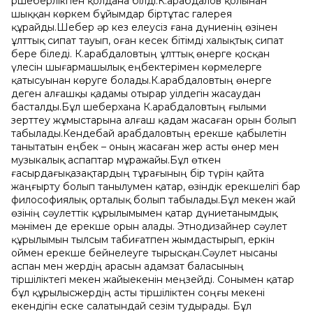
ршеберлікпен қолдана білді.К.Қарабдалов қолынан
шыққан көркем бұйымдар біртұтас галерея
құрайды.Шебер əр кез елеусіз ғана дүниенің өзінен
ұлттық сипат тауып, оған кесек бітімді халықтық сипат
бере біледі. К.Қарабдаловтың ұлттық өнерге қосқан
үлесін шығармашылық еңбектерімен көрмелерге
қатысуынан көруге болады.К.Қарабдаловтың өнерге
деген алғашқы қадамы отырар уілдегін жасаудан
басталды.Бұл шеберхана К.Қарабдаловтың ғылыми
зерттеу жұмыстарына алғаш қадам жасаған орын болып
табылады.Кендебай Қарабдаловтың ерекше қабылетін
танытатын еңбек – оның жасаған жер асты өнер мен
музыкалық аспаптар мұражайы.Бұл өткен
ғасырдағықазақтардың тұрағының бір түрін қайта
жаңғырту болып танылумен қатар, өзіндік ерекшелігі бар
философиялық орталық болып табылады.Бұл мекен жай
өзінің сəулеттік құрылымымен қатар дүниетанымдық
мəнімен де ерекше орын алады. Этнодизайнер сəулет
құрылымын тылсым табиғатпен жымдастырып, еркін
оймен ерекше бейнелеуге тырысқан.Сəулет нысаны
аспан мен жердің арасын адамзат баласының
тіршіліктегі мекен жайыекенін меңзейді. Сонымен қатар
бұл құрылысжердің асты тіршіліктен соңғы мекені
екендігін еске салатындай сезім тудырады. Бұл