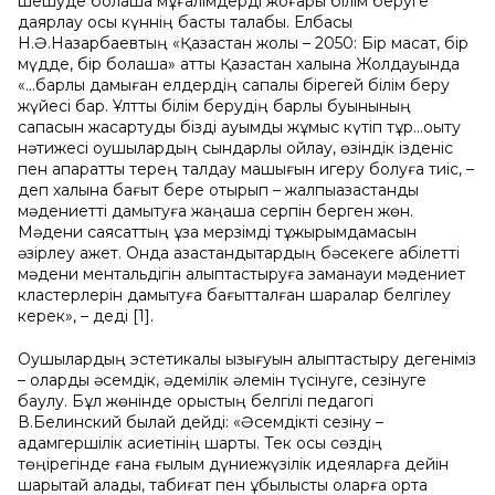
шешуде болашақ мұғалімдерді жоғары білім беруге
даярлау осы күннің басты талабы. Елбасы
Н.Ә.Назарбаевтың «Қазақстан жолы – 2050: Бір мақсат, бір
мүдде, бір болашақ» атты Қазақстан халқына Жолдауында
«...барлық дамыған елдердің сапалы бірегей білім беру
жүйесі бар. Ұлттық білім берудің барлық буынының
сапасын жақсартуды бізді ауқымды жұмыс күтіп тұр...оқыту
нәтижесі оқушылардың сындарлы ойлау, өзіндік ізденіс
пен ақпаратты терең талдау машығын игеру болуға тиіс, –
деп халқына бағыт бере отырып – жалпықазақстандық
мәдениетті дамытуға жаңаша серпін берген жөн.
Мәдени саясаттың ұзақ мерзімді тұжырымдамасын
әзірлеу қажет. Онда қазақстандықтардың бәсекеге қабілетті
мәдени ментальдігін қалыптастыруға заманауи мәдениет
кластерлерін дамытуға бағытталған шаралар белгілеу
керек», – деді [1].
Оқушылардың эстетикалық қызығуын қалыптастыру дегеніміз
– оларды әсемдік, әдемілік әлемін түсінуге, сезінуге
баулу. Бұл жөнінде орыстың белгілі педагогі
В.Белинский былай дейді: «Әсемдікті сезіну –
адамгершілік қасиетінің шарты. Тек осы сөздің
төңірегінде ғана ғылым дүниежүзілік идеяларға дейін
шарықтай алады, табиғат пен құбылысты оларға ортақ