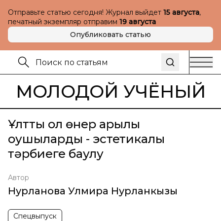
Отправьте статью сегодня! Журнал выйдет
15 августа
,
печатный экземпляр отправим
19 августа
Опубликовать статью
МОЛОДОЙ УЧЁНЫЙ
Ұлттық қол өнер арқылы
оқушыларды - эстетикалық
тәрбиеге баулу
Автор
Нурланова Улмира Нурланкызы
Спецвыпуск