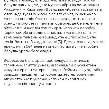
Бүгінде егеменді елімізде жастарға әсемдік тәрбие
беруде халықтың мәдени мұрасы айрықша рөл атқарады.
Академик М.Қаратаев «Әсемдікке үйреткен ұстаз» атты
кітабында тұс киіз, кілем, оюлы текемет, сүйікті өнер –
міне осы өнердің бәрін халық жасағандығын, халықтың
әсемдікті сүю сезімі, талғамы осы өнерде бейнеленгенін
айта келіп: «Өнердің халықтық арғы негізінен қол үзбеу
керек, себебі өнердің өшпес шын мәніндегі халықтікі
ғана, жақсы талғамы, өміршендіктің өшпес әсемдіктің
кепілі болып табылады» - деді [3]. Демек, халықтың өзіндік
ерекшелігін бейнелеген өнер жастарға үлкен тәрбие
берудің құралы бола алады.
Әсіресе, ер балаларды тәрбиелеуде эстетикалық
талғамның қалыптасуына шығармашылық іс-әрекетінің
дамуына әр қилы материалдардан бұйым жасауға, көбіне
олардың малшы, егінші, сәулетші, зергер болуы мен
әлеуметтік кәсіп үйренуі, негізінен іскерлігі мен
жауапкершілігінен туындаған.