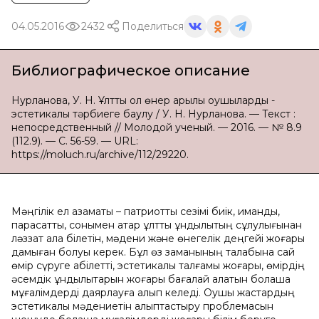
04.05.2016
2432
Поделиться
Библиографическое описание
Нурланова, У. Н. Ұлттық қол өнер арқылы оқушыларды -
эстетикалық тәрбиеге баулу / У. Н. Нурланова. — Текст :
непосредственный // Молодой ученый. — 2016. — № 8.9
(112.9). — С. 56-59. — URL:
https://moluch.ru/archive/112/29220.
Мәңгілік ел азаматы – патриоттық сезімі биік, иманды,
парасатты, сонымен қатар ұлттық құндылықтың сұлулығынан
ләззат ала білетін, мәдени және өнегелік деңгейі жоғары
дамыған болуы керек. Бұл өз заманының талабына сай
өмір сүруге қабілетті, эстетикалық талғамы жоғары, өмірдің
әсемдік құндылықтарын жоғары бағалай алатын болашақ
мұғалімдерді даярлауға алып келеді. Оқушы жастардың
эстетикалық мәдениетін қалыптастыру проблемасын