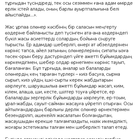
тұрғыдан түсіндіреді, тек осы сезіммен ғана адам өмірде
ерлік істей алады, оның барлық ауыртпалығына белі
қайыспайды....».
Жас ұрпаққа қолөнер кәсібінің бір саласын меңгерту
өздеріне байланысты деп түсінген ата-ана өздеріндегі
бүкіл жақсы қасиеттерді солардың бойына сіңіруге
тырысты. Ер адамдар шеберлігі, өнері ат әбзелдерінен
көрініс тапса, әйел затының қолөнерлерінің сипаты қызға
төсек-орын беру дәстүріндегі үйге қажетті бұйымдардың
көркемдігімен, шебер қолдар өрнегімен көрініс тауып,
бағаланған. Бұл тұрғыда, аналар қыз балаларды
қолөнердің кең тараған түрлері – киіз басуға, сырмақ
сырып, киіз үйдің ішкі-сыртқы керек жабдықтарын
әзірлеуге, шаруашылыққа қажетті бұйымдар жасап, киім,
кілем, алаша, ши, кесте, шілтер тоқуға үйретсе, ер
балаларды зергерлік бұйымдарды әзірлеуге, ер-тоқым,
құрал-жабдық, сауыт-сайман жасауға үйретіп отырған. Осы
айтылғандардың барлығы дерлік қолөнер өрнектерімен
безендіріліп, әшекейлі жасалатын болғандықтан,
жасаушыдан ерекше талғампаздықты, нәзік икемділікті,
жоғары эстетикалық талғам мен шеберлікті талап етеді.