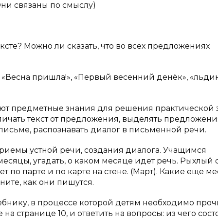
Они связаны по смыслу)
сте? Можно ли сказать, что во всех предложениях
 «Весна пришла!», «Первый весенний денёк», «льди
ют предметные знания для решения практической 
тличать текст от предложения, выделять предложени
исьме, распознавать диалог в письменной речи.
риемы устной речи, создания диалога. Учащимся
есяцы, угадать, о каком месяце идет речь. Рыхлый 
ет по парте и по карте на стене. (Март). Какие еще м
ните, как они пишутся.
ебнику, в процессе которой детям необходимо проч
на странице 10, и ответить на вопросы: из чего сост