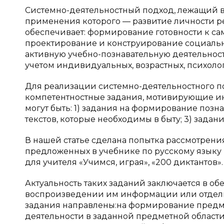
Системно-деятельностный подход, лежащий в 
применения которого — развитие личности р
обеспечивает: формирование готовности к с
проектирование и конструирование социальн
активную учебно-познавательную деятельност
учетом индивидуальных, возрастных, психол
Для реализации системно-деятельностного по
компетентностные задания, мотивирующие ин
могут быть: 1) задания на формирование поз
текстов, которые необходимы в быту; 3) зада
В нашей статье сделана попытка рассмотрени
предложенных в учебнике по русскому языку В.
для учителя «Учимся, играя», «200 диктантов».
Актуальность таких заданий заключается в об
воспроизведении им информации или отдель
задания направлены:на формирование предм
деятельности в заданной предметной област