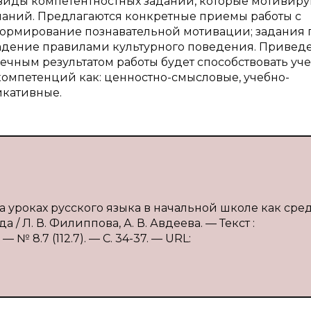
 виды компетентностных заданий, которые мотивиру
наний. Предлагаются конкретные приемы работы с
формирование познавательной мотивации; задания 
ладение правилами культурного поведения. Привед
ечным результатом работы будет способствовать уч
компетенций как: ценностно-смысловые, учебно-
кативные.
а уроках русского языка в начальной школе как сре
 Л. В. Филиппова, А. В. Авдеева. — Текст :
№ 8.7 (112.7). — С. 34-37. — URL: