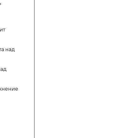
ь
ит
та над
над
ажнение