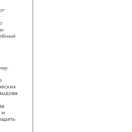
ют
о
ны
чебный
ику.
о
ческих
авыдова.
за
 и
ладеть