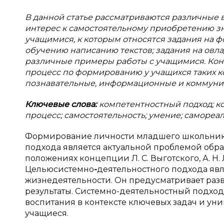
В данной статье рассматриваются различные 
интерес к самостоятельному приобретению з
учащимися, к которым относятся задания на 
обучению написанию текстов; задания на овл
различные примеры работы с учащимися. Кон
процесс по формированию у учащихся таких к
познавательные, информационные и коммуни
Ключевые слова:
компетентностный подход; ко
процесс; самостоятельность; умение; самореал
Формирование личности младшего школьника
подхода является актуальной проблемой обра
положениях концепции Л. С. Выготского, А. Н. Л
Цельюсистемно
-
деятельностного подхода явл
жизнедеятельности. Он предусматривает разви
результаты. Системно-деятельностный подход
воспитания в контексте ключевых задач и ун
учащиеся.