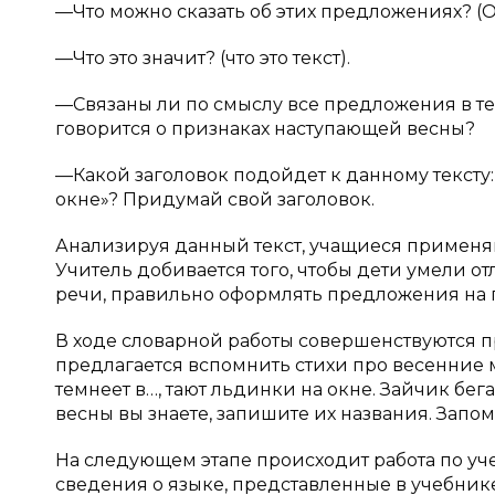
—Что можно сказать об этих предложениях? (
—Что это значит? (что это текст).
—Связаны ли по смыслу все предложения в тек
говорится о признаках наступающей весны?
—Какой заголовок подойдет к данному тексту:
окне»? Придумай свой заголовок.
Анализируя данный текст, учащиеся применя
Учитель добивается того, чтобы дети умели о
речи, правильно оформлять предложения на п
В ходе словарной работы совершенствуются п
предлагается вспомнить стихи про весенние м
темнеет в…, тают льдинки на окне. Зайчик бега
весны вы знаете, запишите их названия. Запом
На следующем этапе происходит работа по уч
сведения о языке, представленные в учебнике 