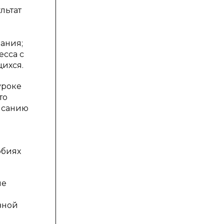
льтат
ания;
есса с
ихся.
уроке
то
писанию
обиях
не
вной