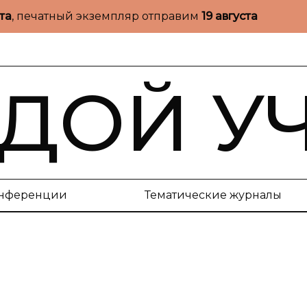
ста
, печатный экземпляр отправим
19 августа
ДОЙ У
нференции
Тематические журналы