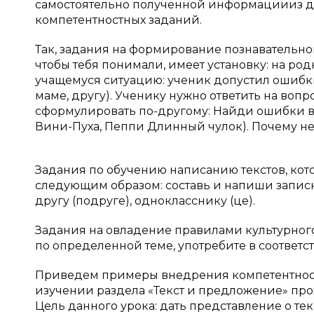
самостоятельно полученной информациииз д
компетентностных заданий.
Так, задания на формирование познавательно
чтобы тебя понимали, имеет установку: на ро
учащемуся ситуацию: ученик допустил ошибк
маме, другу). Ученику нужно ответить на вопр
сформулировать по-другому: Найди ошибки в 
Вини-Пуха, Пеппи Длинный чулок). Почему неп
Задания по обучению написанию текстов, кот
следующим образом: составь и напиши записк
другу (подруге), однокласснику (це).
Задания на овладение правилами культурного 
по определенной теме, употребите в соответ
Приведем примеры внедрения компетентностн
изучении раздела «Текст и предложение» прох
Цель данного урока: дать представление о т