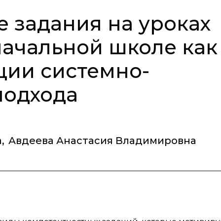
 задания на уроках
начальной школе как
ции системно-
подхода
а
,
Авдеева Анастасия Владимировна