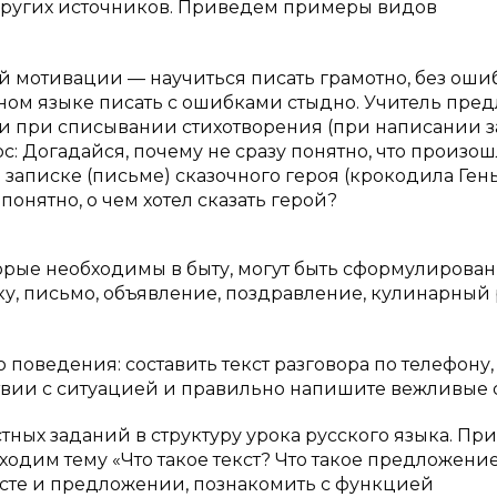
ругих источников. Приведем примеры видов
й мотивации — научиться писать грамотно, без оши
дном языке писать с ошибками стыдно. Учитель пред
и при списывании стихотворения (при написании 
ос: Догадайся, почему не сразу понятно, что произош
записке (письме) сказочного героя (крокодила Гены
онятно, о чем хотел сказать герой?
орые необходимы в быту, могут быть сформулирова
у, письмо, объявление, поздравление, кулинарный
поведения: составить текст разговора по телефону,
ствии с ситуацией и правильно напишите вежливые 
ых заданий в структуру урока русского языка. При
одим тему «Что такое текст? Что такое предложение
ексте и предложении, познакомить с функцией