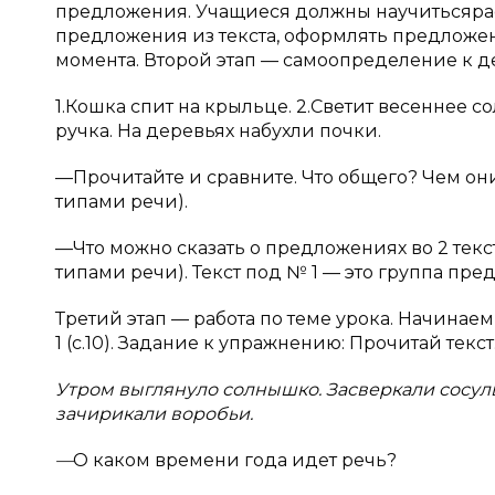
предложения. Учащиеся должны научитьсярас
предложения из текста, оформлять предложе
момента. Второй этап — самоопределение к д
1.Кошка спит на крыльце. 2.Светит весеннее с
ручка. На деревьях набухли почки.
—Прочитайте и сравните. Что общего? Чем они
типами речи).
—Что можно сказать о предложениях во 2 текст
типами речи). Текст под № 1 — это группа пр
Третий этап — работа по теме урока. Начинае
1
(с.10). Задание к упражнению: Прочитай текст
Утром выглянуло солнышко. Засверкали сосуль
зачирикали воробьи.
—
О каком времени года идет речь?