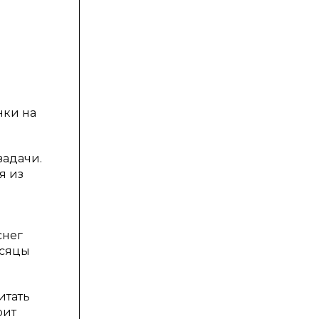
нки на
задачи.
я из
снег
есяцы
итать
оит