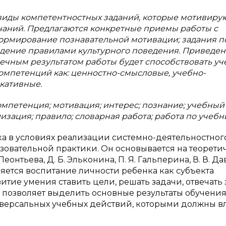
виды компетентностных заданий, которые мотивиру
наний. Предлагаются конкретные приемы работы с
формирование познавательной мотивации; задания п
адение правилами культурного поведения. Приведе
ечным результатом работы будет способствовать у
омпетенций как: ценностно-смысловые, учебно-
кативные.
мпетенция; мотивация; интерес; познание; учебный
изация; правило; словарная работа; работа по учебн
 в условиях реализации системно-деятельностног
зовательной практики. Он основывается на теорети
еонтьева, Д. Б. Эльконина, П. Я. Гальперина, В. В. Д
яется воспитание личности ребенка как субъекта
тие умения ставить цели, решать задачи, отвечать 
 позволяет выделить основные результаты обучения
иверсальных учебных действий, которыми должны в