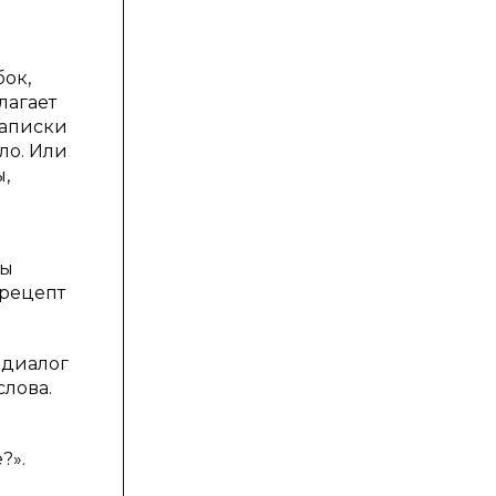
бок,
лагает
записки
ло. Или
,
ны
 рецепт
 диалог
слова.
?».