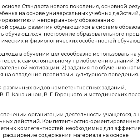
основе Стандарта нового поколения, основной резу
ебенка на основе универсальных учебных действий,
аморазвитию и непрерывному образованию;
ой среды развития обучающихся в системе образов
ь обучающихся; построение образовательного проц
огических и физиологических особенностей обучающ
дхода в обучении целесообразно использовать на 
терес к самостоятельному приобретению знаний. Э
навательной мотивации; 2) задания по обучению на
ния на овладение правилами культурного поведения.
я различных видов компетентностных заданий,
 П. Канакиной, В. Г. Горецкого
и
методических пос
еспечении организации деятельности учащегося, а 
ных действий. Компетентностно-ориентированные
етных компетентностей, необходимых для эффекти
и; расширение содержания материала на основе