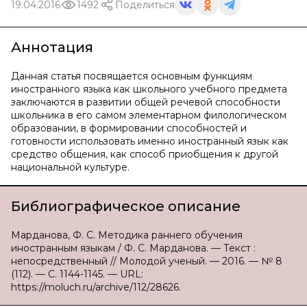
19.04.2016
1492
Поделиться
Аннотация
Данная статья посвящается основным функциям
иностранного языка как школьного учебного предмета
заключаются в развитии общей речевой способности
школьника в его самом элементарном филологическом
образовании, в формировании способностей и
готовности использовать именно иностранный язык как
средство общения, как способ приобщения к другой
национальной культуре.
Библиографическое описание
Марданова, Ф. С. Методика раннего обучения
иностранным языкам / Ф. С. Марданова. — Текст :
непосредственный // Молодой ученый. — 2016. — № 8
(112). — С. 1144-1145. — URL:
https://moluch.ru/archive/112/28626.