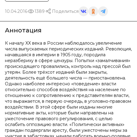
10.04.2016
1389
Поделиться
Аннотация
К началу XX века в России наблюдалось увеличение
числа выпускаемых периодических изданий. Революция,
начавшаяся в империи в 1905 году, породила
неразбериху в сфере цензуры. Попытки «замалчивания»
происходящего провалились, контроль над прессой был
утерян. Более трёхсот изданий были закрыты,
деятельность ещё большего числа — приостановлена.
Однако наиболее интересно «поведение» власти
относительно способов воздействия на население по
отношению к сопротивлению к представителям власти,
что выражается, в первую очередь, в уголовно-правовом
воздействии. В этой сфере были изданы многие
нормативные акты, которые были направлены на
ужесточение правового регулирования, с целью
ослабить оппозицию власти. «Политически активных»
граждан подвергали аресту, были ужесточены меры за
участие в забастовках, начали работать военно-полевые