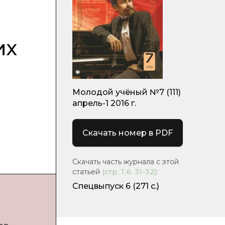
их
Молодой учёный №7 (111)
апрель-1 2016 г.
Скачать номер в PDF
Скачать часть журнала с этой
статьей
(стр.
Т.6. 31-32
)
:
Спецвыпуск 6
(271 с.)