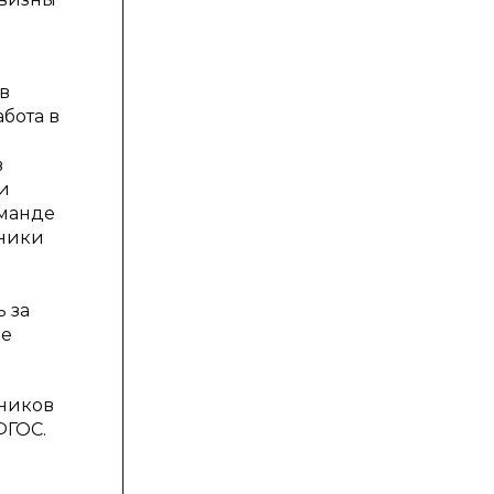
в
бота в
в
и
оманде
тники
 за
ые
ников
ФГОС.