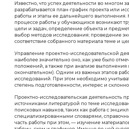
Известно, что успех деятельности во многом 
разрабатывается план-график проекта или и
работы и этапы ее дальнейшего выполнения. 
процессе работы у обучающихся возникают т
цели и задач, определение объекта и предм
выбор методов исследования; проведение экс
соответствие собранного материала теме и ц
Управление проектно-исследовательской деяте
наиболее значительно оно, как уже было отме
положений, а также при анализе выполнения 
окончательном). Одним из важных этапов раб
исследований. При этом необходимо учитыват
степень подготовленности, интерес и склонн
Проектно-исследовательская деятельность пре
источниками литературой по теме исследова
поисковых навыков, таких как работа с энци
специализированными словарями, справочник
часть работы при этом, — изучение материало
таблиц, схем и графиков. Именно по ней судя