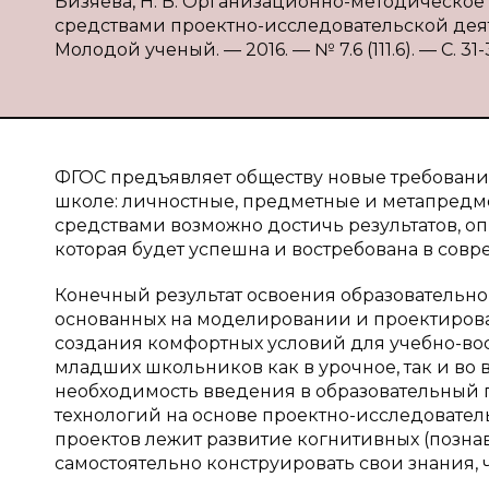
Бизяева, Н. В. Организационно-методическ
средствами проектно-исследовательской деятел
Молодой ученый. — 2016. — № 7.6 (111.6). — С. 31-3
ФГОС предъявляет обществу новые требовани
школе: личностные, предметные и метапредм
средствами возможно достичь результатов, оп
которая будет успешна и востребована в сов
Конечный результат освоения образовательно
основанных на моделировании и проектиров
создания комфортных условий для учебно-во
младших школьников как в урочное, так и во 
необходимость введения в образовательный 
технологий на основе проектно-исследовател
проектов лежит развитие когнитивных (позна
самостоятельно конструировать свои знания, чт