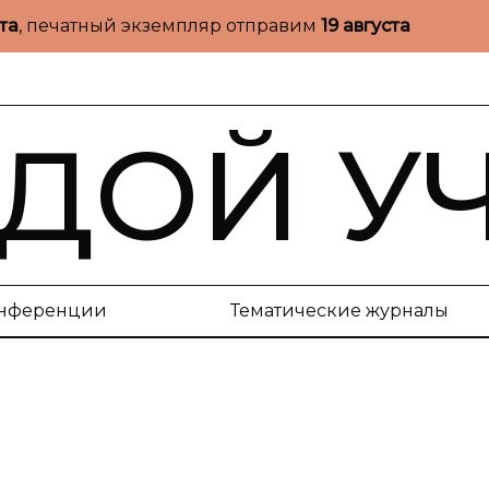
ста
, печатный экземпляр отправим
19 августа
ДОЙ У
нференции
Тематические журналы