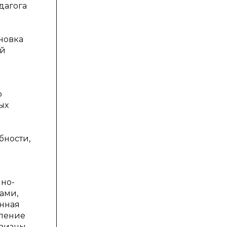
дагога
м
новка
ый
о
ых
бности,
чно-
ами,
енная
вление
овизны