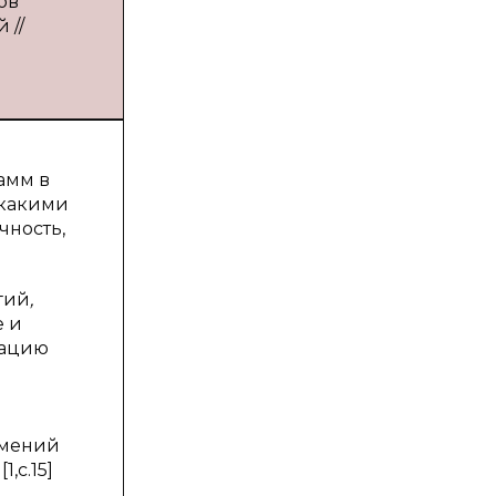
ов
 //
амм в
 какими
чность,
гий
,
е и
зацию
умений
,c.15]