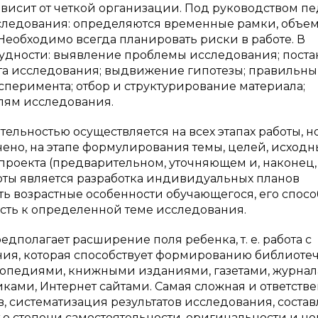
зависит от четкой организации. Под руководством пе
сследования: определяются временные рамки, объе
Необходимо всегда планировать риски в работе. В
рудности: выявление проблемы исследования; поста
ета исследования; выдвижение гипотезы; правильн
перимента; отбор и структурирование материала;
елям исследования.
льностью осуществляется на всех этапах работы, н
чено, на этапе формулирования темы, целей, исходн
проекта (предварительном, уточняющем и, наконец,
оты является разработка индивидуальных планов
ь возрастные особенности обучающегося, его спосо
ость к определенной теме исследования.
дполагает расширение поля ребенка, т. е. работа с
ния, которая способствует формированию библиоте
клопедиями, книжными изданиями, газетами, журнал
ами, Интернет сайтами. Самая сложная и ответств
в, систематизация результатов исследования, соста
т о степени самостоятельности, оригинальности и н