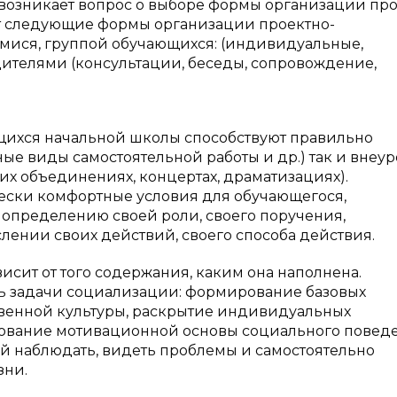
 возникает вопрос о выборе формы организации про
т следующие формы организации проектно-
мися, группой обучающихся: (индивидуальные,
дителями (консультации, беседы, сопровождение,
щихся начальной школы способствуют правильно
е виды самостоятельной работы и др.) так и внеу
ких объединениях, концертах, драматизациях).
ски комфортные условия для обучающегося,
 определению своей роли, своего поручения,
ении своих действий, своего способа действия.
исит от того содержания, каким она наполнена.
ь задачи социализации: формирование базовых
венной культуры, раскрытие индивидуальных
ование мотивационной основы социального повед
й наблюдать, видеть проблемы и самостоятельно
зни.