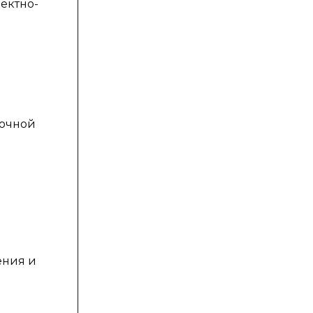
ектно-
рочной
ения и