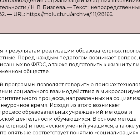
ое сопровождение социализации младших школьник
ьности / Н. В. Бизяева. — Текст : непосредственный
2. — URL: https://moluch.ru/archive/111/28166.
я к результатам реализации образовательных прогр
етные. Перед каждым педагогом возникает вопрос,
исанных во ФГОС, а также подготовить к жизни ту ли
ременном обществе.
й программы позволяет говорить о поисках техноло
ании социального взаимодействия в микросоциум
спитательного процесса, направленных на социали
внеурочное время. Исходя из этого возникает
процесс образовательных учреждений методов и
ьской деятельности обучающихся. В основе метода
вательных) и творческих умений учащихся, а также 
о опять же соответствует понятию «социализация». [1