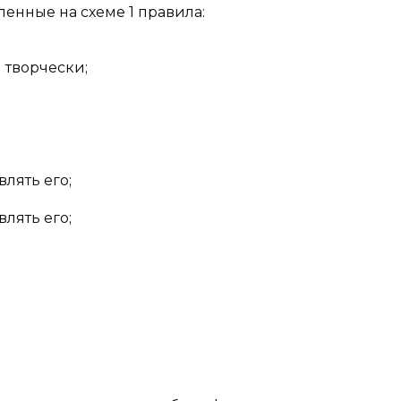
енные на схеме 1 правила:
 творчески;
влять его;
влять его;