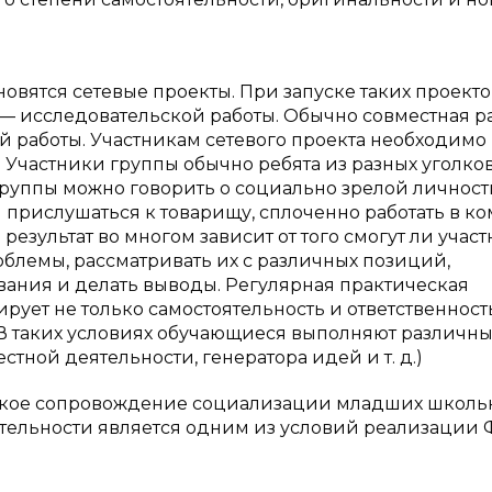
вятся сетевые проекты. При запуске таких проекто
 — исследовательской работы. Обычно совместная ра
й работы. Участникам сетевого проекта необходимо
 Участники группы обычно ребята из разных уголко
группы можно говорить о социально зрелой личност
прислушаться к товарищу, сплоченно работать в к
результат во многом зависит от того смогут ли учас
блемы, рассматривать их с различных позиций,
вания и делать выводы. Регулярная практическая
ует не только самостоятельность и ответственность
. В таких условиях обучающиеся выполняют различн
тной деятельности, генератора идей и т. д.)
ское сопровождение социализации младших школь
тельности является одним из условий реализации 