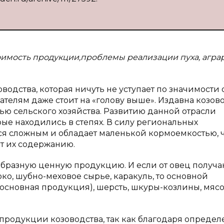
тоимость продукции,проблемы реализации пуха, агра
водства, которая ничуть не уступает по значимости 
зателям даже стоит на «голову выше». Издавна козов
ью сельского хозяйства. Развитию данной отрасли
ые находились в степях. В силу региональных
ся сложным и обладает маленькой кормоемкостью, ч
ет их содержанию.
образную ценную продукцию. И если от овец получа
око, шубно-меховое сырье, каракуль, то основной
 (основная продукция), шерсть, шкуры-козлины, мясо
продукции козоводства, так как благодаря опреде