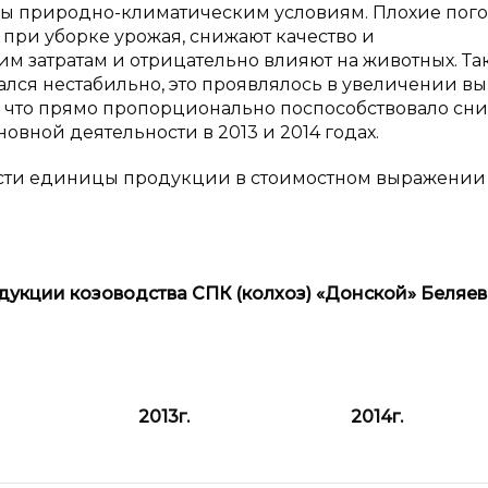
ны природно-климатическим условиям. Плохие пог
при уборке урожая, снижают качество и
м затратам и отрицательно влияют на животных. Так
вался нестабильно, это проявлялось в увеличении в
, что прямо пропорционально поспособствовало с
новной деятельности в 2013 и 2014 годах.
сти единицы продукции в стоимостном выражении
одукции козоводства СПК (колхоз) «Донской» Беляе
2013
г.
2014
г.