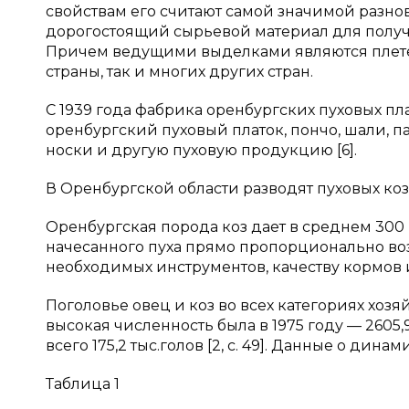
свойствам его считают самой значимой разно
дорогостоящий сырьевой материал для получ
Причем ведущими выделками являются плетен
страны, так и многих других стран.
С 1939 года фабрика оренбургских пуховых пл
оренбургский пуховый платок, пончо, шали, па
носки и другую пуховую продукцию [6].
В Оренбургской области разводят пуховых коз
Оренбургская порода коз дает в среднем 300 г
начесанного пуха прямо пропорционально во
необходимых инструментов, качеству кормов и 
Поголовье овец и коз во всех категориях хозя
высокая численность была в 1975 году — 2605,9
всего 175,2 тыс.голов [2, с. 49]. Данные о дин
Таблица 1