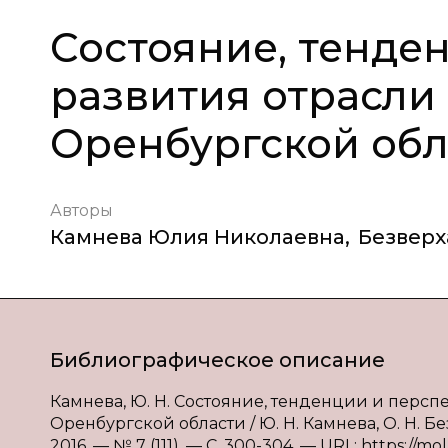
Состояние, тенде
развития отрасли 
Оренбургской обл
Авторы
Камнева Юлия Николаевна
,
Безверх
Библиографическое описание
Камнева, Ю. Н. Состояние, тенденции и персп
Оренбургской области / Ю. Н. Камнева, О. Н. Б
2016. — № 7 (111). — С. 300-304. — URL: https://mol