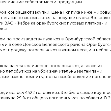
увеличение себестоимости продукции.
а, сокращают закупки. Цена 1 кг пуха ниже мировы
 негативно сказываются на покупке сырья. Это стало
 ЗАО «Фабрика оренбургских пуховых платков» и
кс».
 по производству пуха коз в Оренбургской област
нный в селе Донское Беляевского района Оренбургс
ляет продажу поголовья коз в живом весе, и в небо
.
кращается количество поголовья коз, а также их
ко лет сбыт коз на убой значительными темпами
этим важно помнить, что на возобновление поголовь
кое», имелось 4422 головы коз. Это было самое крупно
авляло 29 % от общего поголовья коз по области. В 20