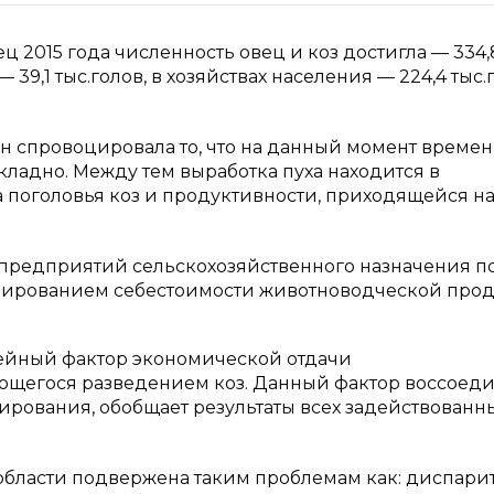
ец 2015 года численность овец и коз достигла — 334,
 39,1 тыс.голов, в хозяйствах населения — 224,4 тыс.г
 спровоцировала то, что на данный момент време
кладно. Между тем выработка пуха находится в
 поголовья коз и продуктивности, приходящейся на
 предприятий сельскохозяйственного назначения п
ированием себестоимости животноводческой прод
тейный фактор экономической отдачи
ющегося разведением коз. Данный фактор воссоеди
ирования, обобщает результаты всех задействованн
области подвержена таким проблемам как: диспари