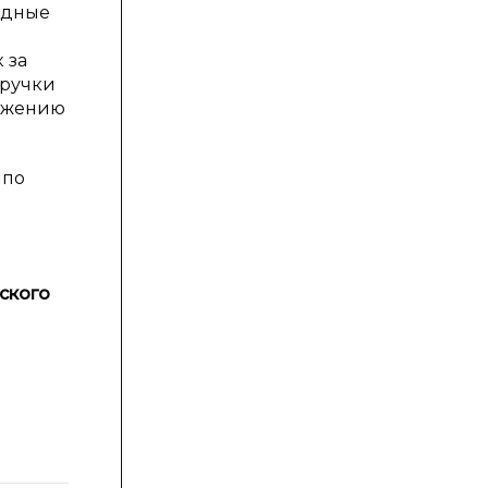
одные
 за
ыручки
нижению
 по
вского
Темп
роста
2014
г. к
2012
г.,
%