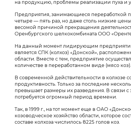
на продукцию, проблемы реализации пуха и 
Предприятия, занимающиеся переработкой пух
четыре — пять раз, но даже столь низкие цены
весомой причиной прекращения деятельности
Оренбургского шелкокомбината ООО «Оренте
На данный момент лидирующим предприятием
является СПК (колхоз) «Донской», расположе
области. Вместе с тем, предприятие осуществ
количестве в переработанном виде (мясо коз)
В современной действительности в колхозе со
продуктивность. Только за последние несколь
превышает размеры их разведения. В связи с 
потребуется огромный период времени.
Так, в 1999 г., на тот момент еще в ОАО «Донс
козоводческое хозяйство области, которое сост
составе колхоза числилось 8225 голов коз.