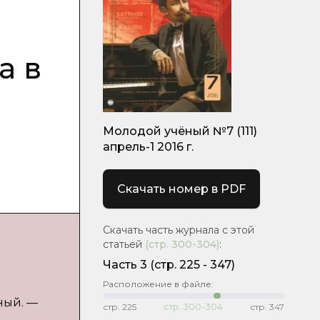
а в
Молодой учёный №7 (111)
апрель-1 2016 г.
Скачать номер в PDF
Скачать часть журнала с этой
статьей
(стр.
300-304
)
:
Часть 3
(cтр. 225 - 347)
Расположение в файле:
еный. —
стр.
225
стр.
300-304
стр.
347