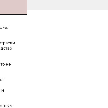
рная
отрасли
одство
то не
ют
 и
ленным