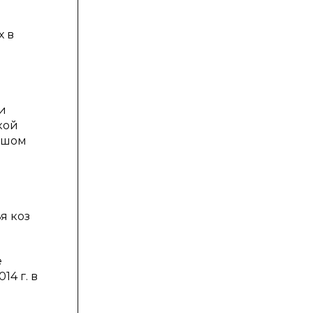
х в
и
кой
льшом
я коз
е
14 г. в