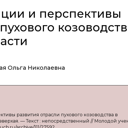
нции и перспективы
пухового козоводств
асти
ая Ольга Николаевна
ективы развития отрасли пухового козоводства в
езверхая. — Текст : непосредственный // Молодой уч
uch.ru/archive/111/27592.