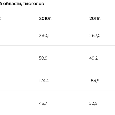
 области, тыс.голов
.
2010
г.
2011
г.
280,1
287,0
58,9
49,2
174,4
184,9
46,7
52,9