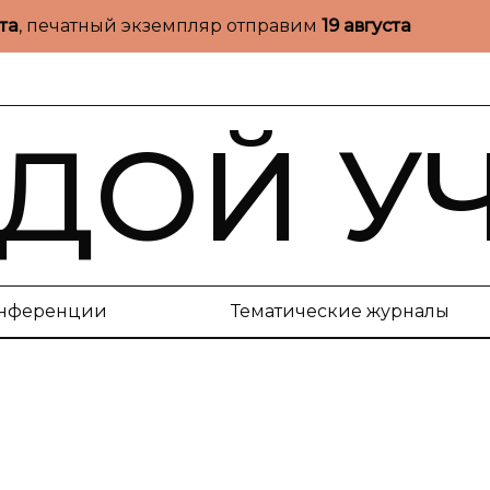
ста
, печатный экземпляр отправим
19 августа
ДОЙ У
нференции
Тематические журналы