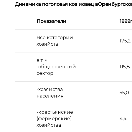
Динамика поголовья коз и
овец в
Оренбургской
Показатели
1999
г
Все категории
175,2
хозяйств
в т. ч.:
-общественный
115,8
сектор
-хозяйства
55,0
населения
-крестьянские
(фермерские)
4,4
хозяйства