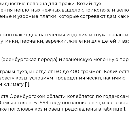
видностью волокна для пряжи. Козий пух —
ения неплотных нежных выделок, трикотажа и велю
ые и узорные платки, которые согревают дам как
атков вяжет для населения изделия из пуха: паланти
утинки, перчатки, варежки, жилетки для детей и вз
 (оренбургская порода) и зааненскую молочную поро
рамм пуха, иногда от 160 до 400 граммов. Количест
зрасту козы, условиям проведения чески, наличию
климату [1].
йств Оренбургской области колеблется по годам: са
 тысяч голов. В 1999 году поголовье овец и коз сост
амике поголовья коз и овец представлены в таблице 1.