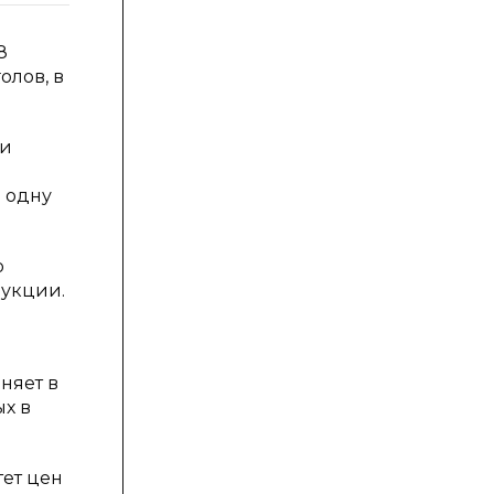
8
олов, в
ни
 одну
о
укции.
няет в
ых в
тет цен