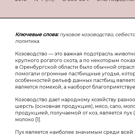
Ключевые слова:
пуховое козоводство, себес
политика.
Козоводство — это важная подотрасль животно
крупного рогатого скота, а по некоторым пока
в Оренбургской области было обычной отрасл
помогали огромные пастбищные угодья, котор
особенностей рельеф данных пастбищ являет
является помехой, а наоборот благоприятству
Козоводство дает народному хозяйству разно
шерсть (основная продукция), мясо, сало, мол
продукцией, получаемой от коз, является пух
молоко [1].
Пух является наиболее значимым среди всей 