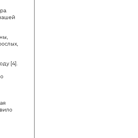
ра.
 нашей
ны,
рослых,
ду [4].
во
мая
авило