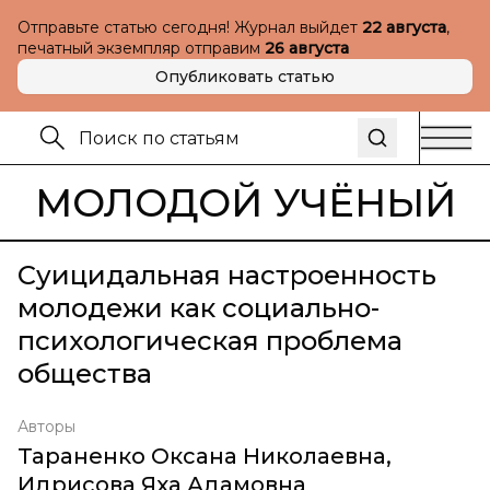
Отправьте статью сегодня! Журнал выйдет
22 августа
,
печатный экземпляр отправим
26 августа
Опубликовать статью
МОЛОДОЙ УЧЁНЫЙ
Суицидальная настроенность
молодежи как социально-
психологическая проблема
общества
Авторы
Тараненко Оксана Николаевна
,
Идрисова Яха Адамовна