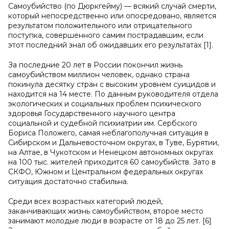
Самоубийство (по Дюркгейму) — всякий случай смерти,
который непосредственно или опосредовано, является
результатом положительного или отрицательного
поступка, совершенного самим пострадавшим, если
этот последний знал об ожидавших его результатах [1].
За последние 20 лет в России покончил жизнь
самоубийством миллион человек, однако страна
покинула десятку стран с высоким уровнем суицидов и
находится на 14 месте. По данным руководителя отдела
экологических и социальных проблем психического
здоровья Государственного научного центра
социальной и судебной психиатрии им. Сербского
Бориса Положего, самая неблагополучная ситуация в
Сибирском и Дальневосточном округах, в Туве, Бурятии,
на Алтае, в Чукотском и Ненецком автономных округах
на 100 тыс. жителей приходится 60 самоубийств. Зато в
СКФО, Южном и Центральном федеральных округах
ситуация достаточно стабильна.
Среди всех возрастных категорий людей,
заканчивающих жизнь самоубийством, второе место
занимают молодые люди в возрасте от 18 до 25 лет. [6]