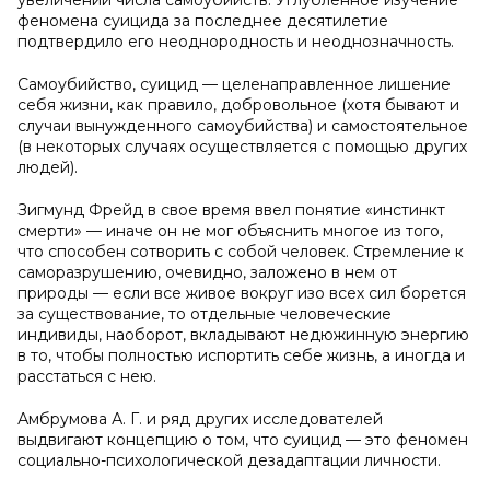
увеличении числа самоубийств. Углубленное изучение
феномена суицида за последнее десятилетие
подтвердило его неоднородность и неоднозначность.
Самоубийство, суицид — целенаправленное лишение
себя жизни, как правило, добровольное (хотя бывают и
случаи вынужденного самоубийства) и самостоятельное
(в некоторых случаях осуществляется с помощью других
людей).
Зигмунд Фрейд в свое время ввел понятие «инстинкт
смерти» — иначе он не мог объяснить многое из того,
что способен сотворить с собой человек. Стремление к
саморазрушению, очевидно, заложено в нем от
природы — если все живое вокруг изо всех сил борется
за существование, то отдельные человеческие
индивиды, наоборот, вкладывают недюжинную энергию
в то, чтобы полностью испортить себе жизнь, а иногда и
расстаться с нею.
Амбрумова А. Г. и ряд других исследователей
выдвигают концепцию о том, что суицид — это феномен
социально-психологической дезадаптации личности.