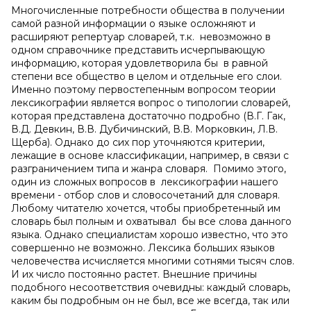
Многочисленные потребности общества в получении
самой разной информации о языке осложняют и
расширяют репертуар словарей, т.к. невозможно в
одном справочнике представить исчерпывающую
информацию, которая удовлетворила бы в равной
степени все общество в целом и отдельные его слои.
Именно поэтому первостепенным вопросом теории
лексикографии является вопрос о типологии словарей,
которая представлена достаточно подробно (В.Г. Гак,
В.Д. Девкин, В.В. Дубичинский, В.В. Морковкин, Л.В.
Щерба). Однако до сих пор уточняются критерии,
лежащие в основе классификации, например, в связи с
разграничением типа и жанра словаря. Помимо этого,
один из сложных вопросов в лексикографии нашего
времени - отбор слов и словосочетаний для словаря.
Любому читателю хочется, чтобы приобретенный им
словарь был полным и охватывал бы все слова данного
языка. Однако специалистам хорошо известно, что это
совершенно не возможно. Лексика больших языков
человечества исчисляется многими сотнями тысяч слов.
И их число постоянно растет. Внешние причины
подобного несоответствия очевидны: каждый словарь,
каким бы подробным он не был, все же всегда, так или