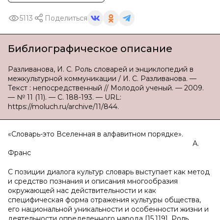
5113
Поделиться
Библиографическое описание
Разливанова, И. С. Роль словарей и энциклопедий в
межкультурной коммуникации / И. С. Разливанова. —
Текст : непосредственный // Молодой ученый. — 2009.
— № 11 (11). — С. 188-193. — URL:
https://moluch.ru/archive/11/844.
«Словарь-это Вселенная в алфавитном порядке».
А.
Франс
С позиции диалога культур словарь выступает как метод
и средство познания и описания многообразия
окружающей нас действительности и как
специфическая форма отражения культуры общества,
его национальной уникальности и особенности жизни и
деятельности определенного народа [15,119]. Роль