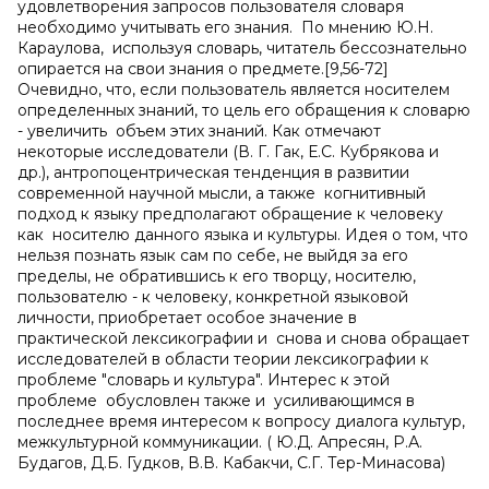
удовлетворения запросов пользователя словаря
необходимо учитывать его знания. По мнению Ю.Н.
Караулова, используя словарь, читатель бессознательно
опирается на свои знания о предмете.[9,56-72]
Очевидно, что, если пользователь является носителем
определенных знаний, то цель его обращения к словарю
- увеличить объем этих знаний. Как отмечают
некоторые исследователи (В. Г. Гак, Е.С. Кубрякова и
др.), антропоцентрическая тенденция в развитии
современной научной мысли, а также когнитивный
подход к языку предполагают обращение к человеку
как носителю данного языка и культуры. Идея о том, что
нельзя познать язык сам по себе, не выйдя за его
пределы, не обратившись к его творцу, носителю,
пользователю - к человеку, конкретной языковой
личности, приобретает особое значение в
практической лексикографии и снова и снова обращает
исследователей в области теории лексикографии к
проблеме "словарь и культура". Интерес к этой
проблеме обусловлен также и усиливающимся в
последнее время интересом к вопросу диалога культур,
межкультурной коммуникации. ( Ю.Д. Апресян, Р.А.
Будагов, Д.Б. Гудков, В.В. Кабакчи, С.Г. Тер-Минасова)